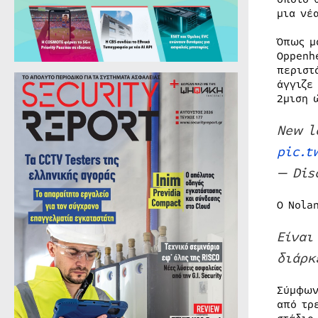
μια νέ
Όπως μ
Oppenh
περιστ
άγγιζε
2μιση 
New l
pic.t
— Dis
O Nola
Είναι
διάρκ
Σύμφων
από τρ