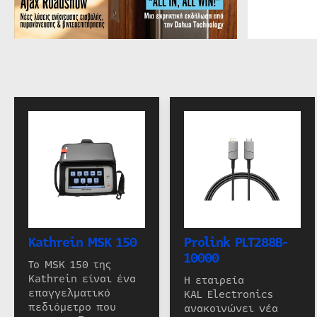
Kathrein MSK 150
Prolink PLT288B-
10000
Το MSK 150 της
Kathrein είναι ένα
Η εταιρεία
επαγγελματικό
KAL Electronics
πεδιόμετρο που
ανακοινώνει νέα