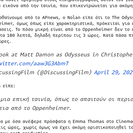
α εικόνα από την ταινία, που επικεντρώνεται για ακόμ
αθαίνουμε από το APnews, ο Nolan είπε ότι το The Odys
eimer, όμως όπως είπε χαρακτηριστικά, πρόκειται για 
άσεις. Το πόσο μικρή είναι από το Oppenheimer δεν το
 τα 180 λεπτά, δηλαδή περίπου τις 3 ώρες. Κατά πάσα π
ώρες.
ook at Matt Damon as Odysseus in Christopher
witter.com/aaw3G3AbmT
cussingFilm (@DiscussingFilm)
April 29, 202
n είπε:
 μια επική ταινία, όπως το απαιτούν οι περισ
εια από το Oppenheimer.
α με όσα ανέφερε πρόσφατα η Emma Thomas στο CinemaC
εις ώρες, χωρίς όμως να έχει ακόμη οριστικοποιηθεί το