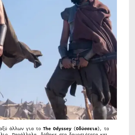
ταξύ άλλων για το
The Odyssey
(
Οδύσσεια
), το
λιο. Παράλληλα, δόθηκε στη δημοσιότητα και