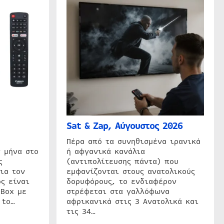
Sat & Zap, Αύγουστος 2026
η
Πέρα από τα συνηθισμένα ιρανικά
 μήνα στο
ή αφγανικά κανάλια
ς
(αντιπολίτευσης πάντα) που
ια τον
εμφανίζονται στους ανατολικούς
ς είναι
δορυφόρους, το ενδιαφέρον
 Box με
στρέφεται στα γαλλόφωνα
 to…
αφρικανικά στις 3 Ανατολικά και
τις 34…