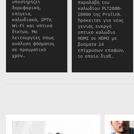
υποστηρίζει
παραλαβή του
δορυφορικά,
καλωδίου PLT288B-
επίγεια,
10000 της Prolink.
καλωδιακά, IPTV,
Πρόκειται για νέας
Wi-Fi και οπτικά
γενιάς ενεργό
δίκτυα. Με
οπτικό καλώδιο
λειτουργίες όπως
HDMI σε HDMI με
ανάλυση φάσματος
βύσματα 24
σε πραγματικό
επίχρυσων επαφών,
χρόν…
το οποίο διαθ…