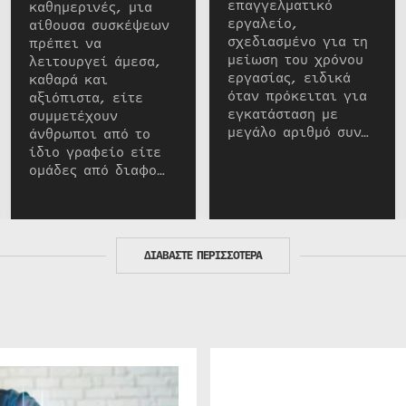
επαγγελματικό
καθημερινές, μια
εργαλείο,
αίθουσα συσκέψεων
σχεδιασμένο για τη
πρέπει να
μείωση του χρόνου
λειτουργεί άμεσα,
εργασίας, ειδικά
καθαρά και
όταν πρόκειται για
αξιόπιστα, είτε
εγκατάσταση με
συμμετέχουν
μεγάλο αριθμό συν…
άνθρωποι από το
ίδιο γραφείο είτε
ομάδες από διαφο…
ΔΙΑΒΑΣΤΕ ΠΕΡΙΣΣΟΤΕΡΑ