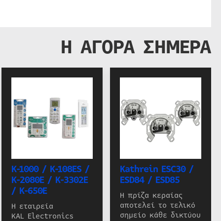
Η ΑΓΟΡΑ ΣΗΜΕΡΑ
K-1000 / K-108ES /
Kathrein ESC30 /
K-2080E / K-3302E
ESD84 / ESD85
/ K-650E
Η πρίζα κεραίας
αποτελεί το τελικό
Η εταιρεία
σημείο κάθε δικτύου
KAL Electronics