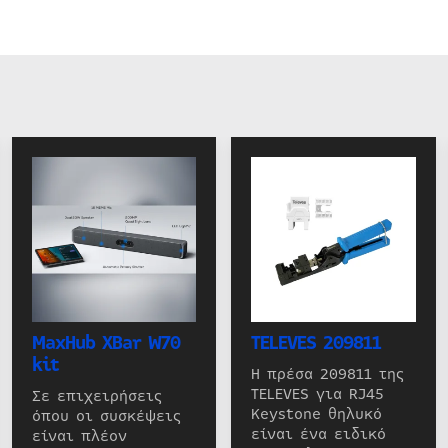
MaxHub XBar W70
TELEVES 209811
kit
Η πρέσα 209811 της
TELEVES για RJ45
Σε επιχειρήσεις
Keystone θηλυκό
όπου οι συσκέψεις
είναι ένα ειδικό
είναι πλέον