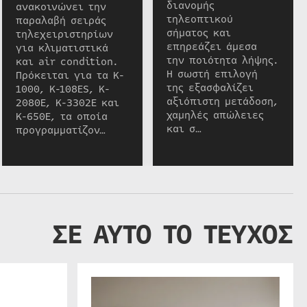
διανομής
ανακοινώνει την
τηλεοπτικού
παραλαβή σειράς
σήματος και
τηλεχειριστηρίων
επηρεάζει άμεσα
για κλιματιστικά
την ποιότητα λήψης.
και air condition.
Η σωστή επιλογή
Πρόκειται για τα K-
της εξασφαλίζει
1000, K-108ES, K-
αξιόπιστη μετάδοση,
2080E, K-3302E και
χαμηλές απώλειες
K-650E, τα οποία
και σ…
προγραμματίζον…
ΣΕ ΑΥΤΟ ΤΟ ΤΕΥΧΟΣ