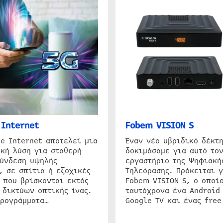
Internet
Fobem VISION S
e Internet αποτελεί μια
Έναν νέο υβριδικό δέκτ
κή λύση για σταθερή
δοκιμάσαμε για αυτό τον
σύνδεση υψηλής
εργαστήριο της Ψηφιακή
, σε σπίτια ή εξοχικές
Τηλεόρασης. Πρόκειται γ
 που βρίσκονται εκτός
Fobem VISION S, ο οποίο
 δικτύων οπτικής ίνας.
ταυτόχρονα ένα Android
προγράμματα…
Google TV και ένας free