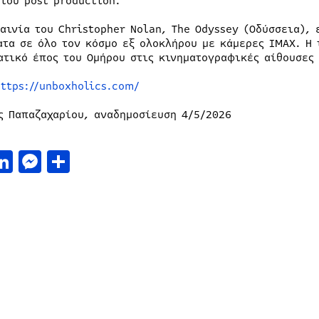
 του post production.
ταινία του Christopher Nolan, The Odyssey (Οδύσσεια), 
ατα σε όλο τον κόσμο εξ ολοκλήρου με κάμερες IMAX. Η
ατικό έπος του Ομήρου στις κινηματογραφικές αίθουσες
https://unboxholics.com/
ς Παπαζαχαρίου, αναδημοσίευση 4/5/2026
acebook
LinkedIn
Messenger
Μοιραστείτε