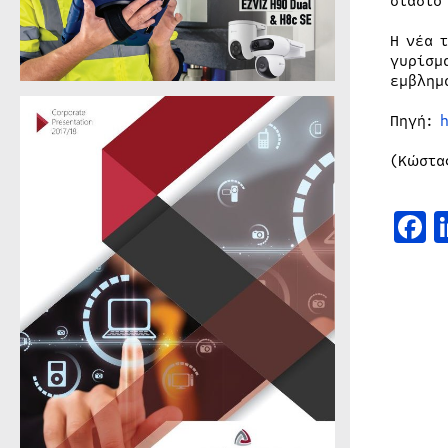
στάδιο
Η νέα 
γυρίσμ
εμβλημ
Πηγή:
(Κώστα
F