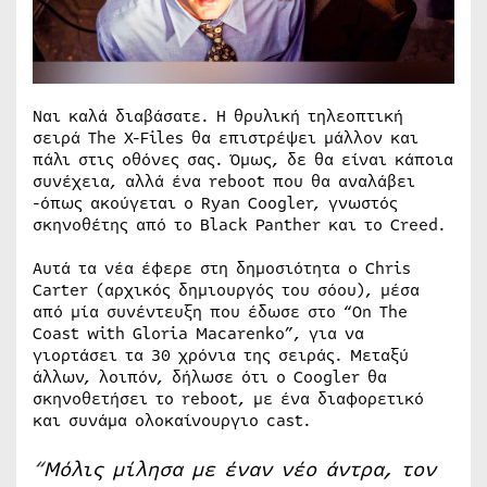
Ναι καλά διαβάσατε. Η θρυλική τηλεοπτική
σειρά The X-Files θα επιστρέψει μάλλον και
πάλι στις οθόνες σας. Όμως, δε θα είναι κάποια
συνέχεια, αλλά ένα reboot που θα αναλάβει
-όπως ακούγεται ο Ryan Coogler, γνωστός
σκηνοθέτης από το Black Panther και το Creed.
Αυτά τα νέα έφερε στη δημοσιότητα ο Chris
Carter (αρχικός δημιουργός του σόου), μέσα
από μία συνέντευξη που έδωσε στο “On The
Coast with Gloria Macarenko”, για να
γιορτάσει τα 30 χρόνια της σειράς. Μεταξύ
άλλων, λοιπόν, δήλωσε ότι ο Coogler θα
σκηνοθετήσει το reboot, με ένα διαφορετικό
και συνάμα ολοκαίνουργιο cast.
“
Μόλις μίλησα με έναν νέο άντρα, τον