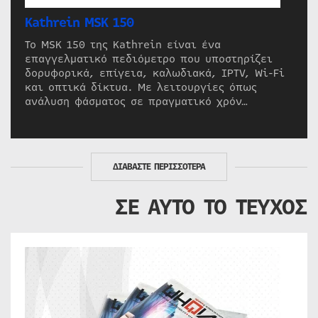
Kathrein MSK 150
Το MSK 150 της Kathrein είναι ένα
επαγγελματικό πεδιόμετρο που υποστηρίζει
δορυφορικά, επίγεια, καλωδιακά, IPTV, Wi-Fi
και οπτικά δίκτυα. Με λειτουργίες όπως
ανάλυση φάσματος σε πραγματικό χρόν…
ΔΙΑΒΑΣΤΕ ΠΕΡΙΣΣΟΤΕΡΑ
ΣΕ ΑΥΤΟ ΤΟ ΤΕΥΧΟΣ