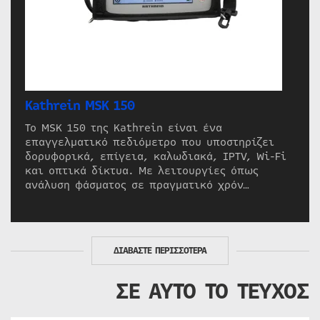
Kathrein MSK 150
Το MSK 150 της Kathrein είναι ένα
επαγγελματικό πεδιόμετρο που υποστηρίζει
δορυφορικά, επίγεια, καλωδιακά, IPTV, Wi-Fi
και οπτικά δίκτυα. Με λειτουργίες όπως
ανάλυση φάσματος σε πραγματικό χρόν…
ΔΙΑΒΑΣΤΕ ΠΕΡΙΣΣΟΤΕΡΑ
ΣΕ ΑΥΤΟ ΤΟ ΤΕΥΧΟΣ