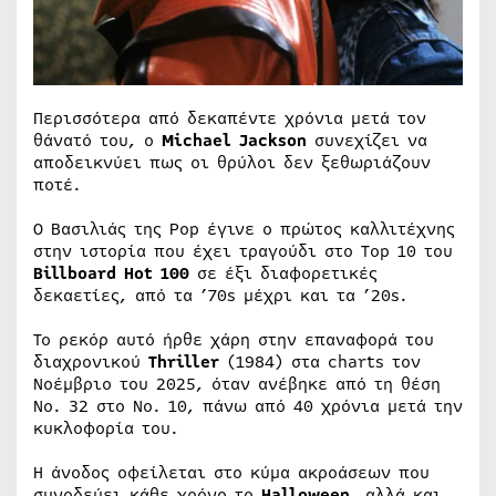
Περισσότερα από δεκαπέντε χρόνια μετά τον
θάνατό του, ο
Michael Jackson
συνεχίζει να
αποδεικνύει πως οι θρύλοι δεν ξεθωριάζουν
ποτέ.
Ο Βασιλιάς της Pop έγινε ο πρώτος καλλιτέχνης
στην ιστορία που έχει τραγούδι στο Top 10 του
Billboard Hot 100
σε έξι διαφορετικές
δεκαετίες, από τα ’70s μέχρι και τα ’20s.
Το ρεκόρ αυτό ήρθε χάρη στην επαναφορά του
διαχρονικού
Thriller
(1984) στα charts τον
Νοέμβριο του 2025, όταν ανέβηκε από τη θέση
No. 32 στο No. 10, πάνω από 40 χρόνια μετά την
κυκλοφορία του.
Η άνοδος οφείλεται στο κύμα ακροάσεων που
συνοδεύει κάθε χρόνο το
Halloween
, αλλά και