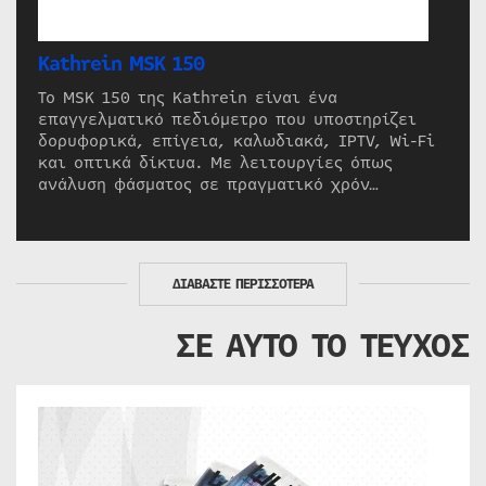
Kathrein MSK 150
Το MSK 150 της Kathrein είναι ένα
επαγγελματικό πεδιόμετρο που υποστηρίζει
δορυφορικά, επίγεια, καλωδιακά, IPTV, Wi-Fi
και οπτικά δίκτυα. Με λειτουργίες όπως
ανάλυση φάσματος σε πραγματικό χρόν…
ΔΙΑΒΑΣΤΕ ΠΕΡΙΣΣΟΤΕΡΑ
ΣΕ ΑΥΤΟ ΤΟ ΤΕΥΧΟΣ