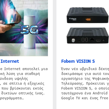
Internet
Fobem VISION S
e Internet αποτελεί μια
Έναν νέο υβριδικό δέκτ
κή λύση για σταθερή
δοκιμάσαμε για αυτό τον
σύνδεση υψηλής
εργαστήριο της Ψηφιακή
, σε σπίτια ή εξοχικές
Τηλεόρασης. Πρόκειται γ
 που βρίσκονται εκτός
Fobem VISION S, ο οποίο
 δικτύων οπτικής ίνας.
ταυτόχρονα ένα Android
προγράμματα…
Google TV και ένας free