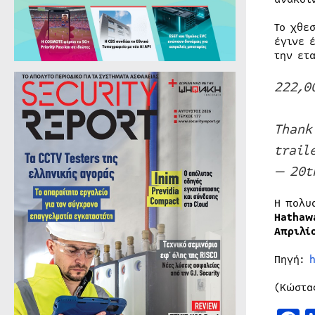
Το χθε
έγινε 
την ετ
222,0
Thank
trail
— 20t
Η πολυ
Hathaw
Απριλί
Πηγή:
(Κώστα