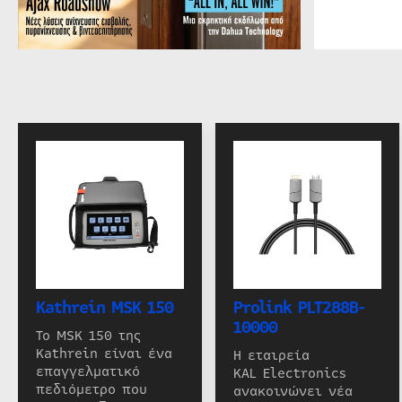
Kathrein MSK 150
Prolink PLT288B-
10000
Το MSK 150 της
Kathrein είναι ένα
Η εταιρεία
επαγγελματικό
KAL Electronics
πεδιόμετρο που
ανακοινώνει νέα