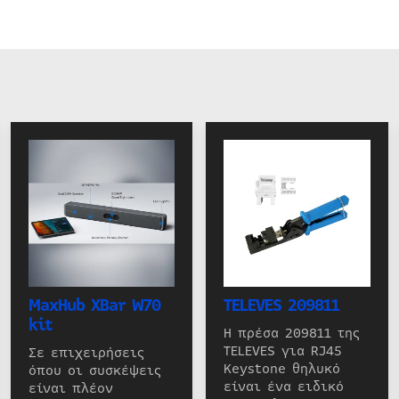
MaxHub XBar W70
TELEVES 209811
kit
Η πρέσα 209811 της
TELEVES για RJ45
Σε επιχειρήσεις
Keystone θηλυκό
όπου οι συσκέψεις
είναι ένα ειδικό
είναι πλέον