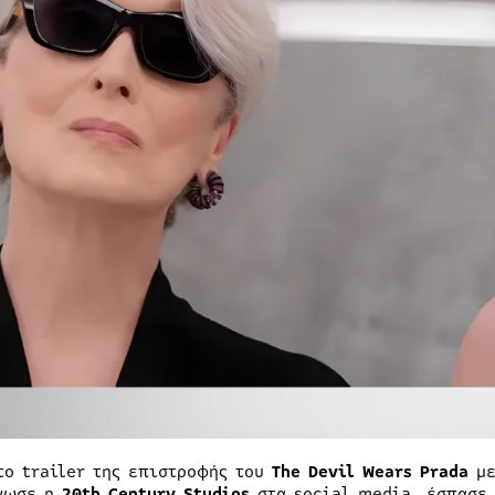
το trailer της επιστροφής του
The Devil Wears Prada
με
νωσε η
20th Century Studios
στα social media, έσπασε 