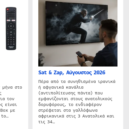
Sat & Zap, Αύγουστος 2026
η
Πέρα από τα συνηθισμένα ιρανικά
 μήνα στο
ή αφγανικά κανάλια
ς
(αντιπολίτευσης πάντα) που
ια τον
εμφανίζονται στους ανατολικούς
ς είναι
δορυφόρους, το ενδιαφέρον
 Box με
στρέφεται στα γαλλόφωνα
 to…
αφρικανικά στις 3 Ανατολικά και
τις 34…