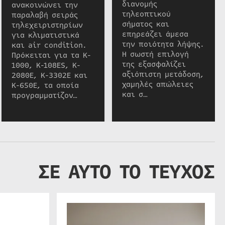
διανομής
ανακοινώνει την
τηλεοπτικού
παραλαβή σειράς
σήματος και
τηλεχειριστηρίων
επηρεάζει άμεσα
για κλιματιστικά
την ποιότητα λήψης.
και air condition.
Η σωστή επιλογή
Πρόκειται για τα K-
της εξασφαλίζει
1000, K-108ES, K-
αξιόπιστη μετάδοση,
2080E, K-3302E και
χαμηλές απώλειες
K-650E, τα οποία
και σ…
προγραμματίζον…
ΣΕ ΑΥΤΟ ΤΟ ΤΕΥΧΟΣ