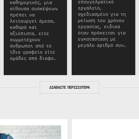
επαγγελματικό
καθημερινές, μια
εργαλείο,
αίθουσα συσκέψεων
σχεδιασμένο για τη
πρέπει να
μείωση του χρόνου
λειτουργεί άμεσα,
εργασίας, ειδικά
καθαρά και
όταν πρόκειται για
αξιόπιστα, είτε
εγκατάσταση με
συμμετέχουν
μεγάλο αριθμό συν…
άνθρωποι από το
ίδιο γραφείο είτε
ομάδες από διαφο…
ΔΙΑΒΑΣΤΕ ΠΕΡΙΣΣΟΤΕΡΑ