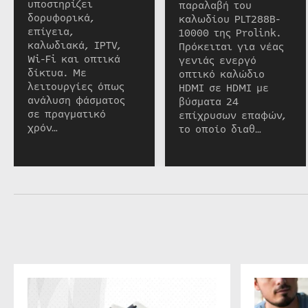
υποστηρίζει
παραλαβή του
δορυφορικά,
καλωδίου PLT288B-
επίγεια,
10000 της Prolink.
καλωδιακά, IPTV,
Πρόκειται για νέας
Wi-Fi και οπτικά
γενιάς ενεργό
δίκτυα. Με
οπτικό καλώδιο
λειτουργίες όπως
HDMI σε HDMI με
ανάλυση φάσματος
βύσματα 24
σε πραγματικό
επίχρυσων επαφών,
χρόν…
το οποίο διαθ…