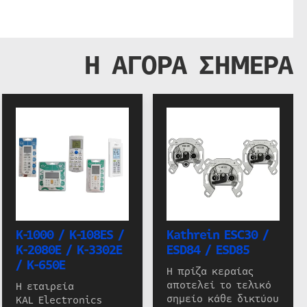
Η ΑΓΟΡΑ ΣΗΜΕΡΑ
K-1000 / K-108ES /
Kathrein ESC30 /
K-2080E / K-3302E
ESD84 / ESD85
/ K-650E
Η πρίζα κεραίας
αποτελεί το τελικό
Η εταιρεία
σημείο κάθε δικτύου
KAL Electronics