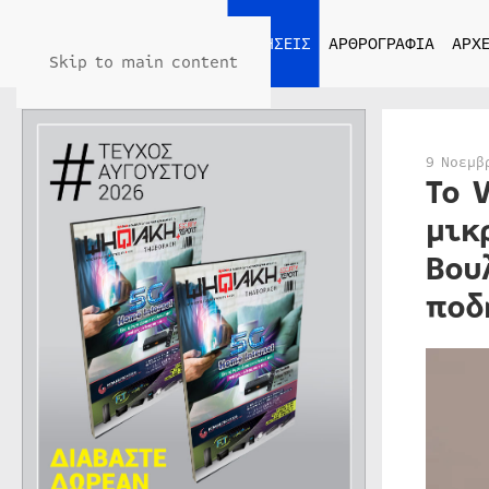
ΑΡΧΙΚΗ
ΕΙΔΗΣΕΙΣ
ΑΡΘΡΟΓΡΑΦΙΑ
ΑΡΧΕ
Skip to main content
9 Νοεμβ
Το 
μικ
Βου
ποδ