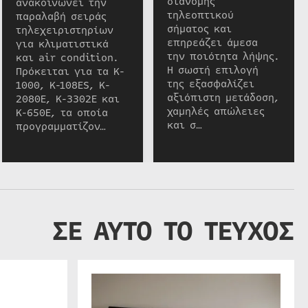
διανομής
ανακοινώνει την
τηλεοπτικού
παραλαβή σειράς
σήματος και
τηλεχειριστηρίων
επηρεάζει άμεσα
για κλιματιστικά
την ποιότητα λήψης.
και air condition.
Η σωστή επιλογή
Πρόκειται για τα K-
της εξασφαλίζει
1000, K-108ES, K-
αξιόπιστη μετάδοση,
2080E, K-3302E και
χαμηλές απώλειες
K-650E, τα οποία
και σ…
προγραμματίζον…
ΣΕ ΑΥΤΟ ΤΟ ΤΕΥΧΟΣ