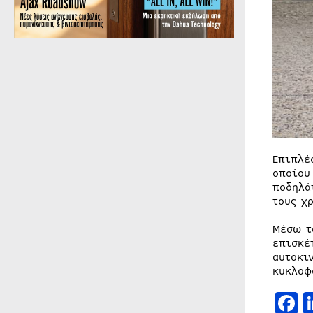
Επιπλέ
οποίου
ποδηλά
τους χ
Μέσω τ
επισκέ
αυτοκι
κυκλοφ
F