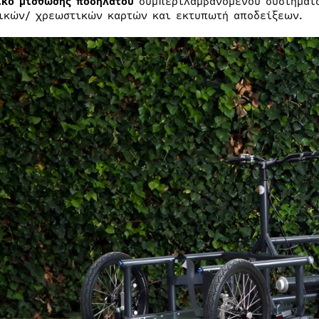
ικό μίσθωσης ποδηλάτου
συμπεριλαμβανομένου συστήματο
ικών/ χρεωστικών καρτών και εκτυπωτή αποδείξεων.