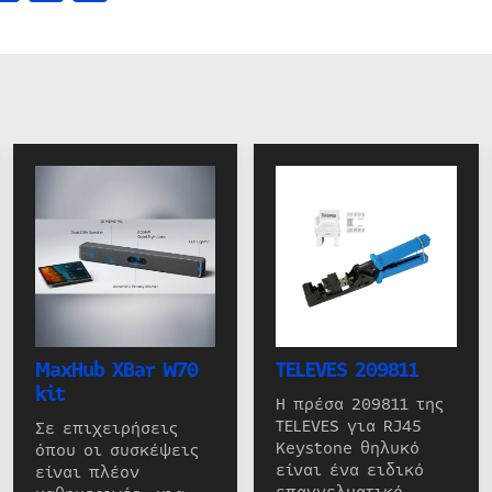
MaxHub XBar W70
TELEVES 209811
kit
Η πρέσα 209811 της
TELEVES για RJ45
Σε επιχειρήσεις
Keystone θηλυκό
όπου οι συσκέψεις
είναι ένα ειδικό
είναι πλέον
επαγγελματικό