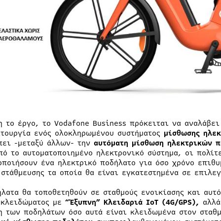
η το έργο, το Vodafone Business πρόκειται να αναλάβε
ιτουργία ενός ολοκληρωμένου συστήματος
μίσθωσης ηλεκ
πει -μεταξύ άλλων- την
αυτόματη μίσθωση ηλεκτρικών 
πό το αυτοματοποιημένο ηλεκτρονικό σύστημα, οι πολίτ
οποιήσουν ένα ηλεκτρικό ποδήλατο για όσο χρόνο επιθυ
 στάθμευσης τα οποία θα είναι εγκατεστημένα σε επιλεγ
ήλατα θα τοποθετηθούν σε σταθμούς ενοικίασης και αυτ
 κλειδώματος με
“Έξυπνη” Κλειδαριά
IoT
(4
G
/
GPS
),
αλλά
η των ποδηλάτων όσο αυτά είναι κλειδωμένα στον σταθ