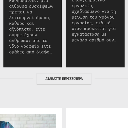
καθημερινές, μια
εργαλείο,
αίθουσα συσκέψεων
σχεδιασμένο για τη
πρέπει να
μείωση του χρόνου
λειτουργεί άμεσα,
εργασίας, ειδικά
καθαρά και
όταν πρόκειται για
αξιόπιστα, είτε
εγκατάσταση με
συμμετέχουν
μεγάλο αριθμό συν…
άνθρωποι από το
ίδιο γραφείο είτε
ομάδες από διαφο…
ΔΙΑΒΑΣΤΕ ΠΕΡΙΣΣΟΤΕΡΑ