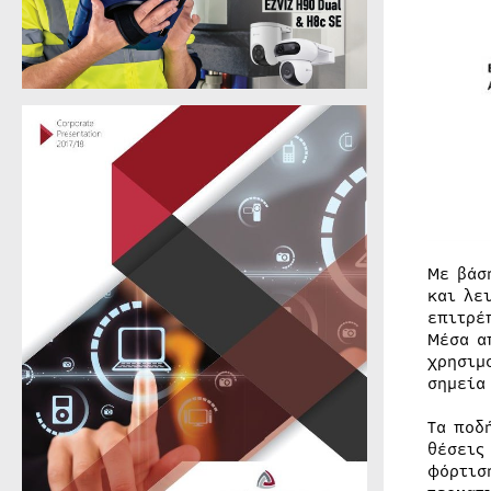
Με βάσ
και λε
επιτρέ
Μέσα α
χρησιμ
σημεία
Τα ποδ
θέσεις
φόρτισ