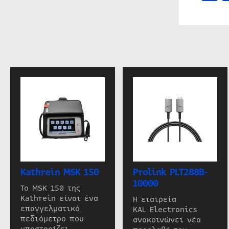
Kathrein MSK 150
Prolink PLT288B-
10000
Το MSK 150 της
Kathrein είναι ένα
Η εταιρεία
επαγγελματικό
KAL Electronics
πεδιόμετρο που
ανακοινώνει νέα
υποστηρίζει