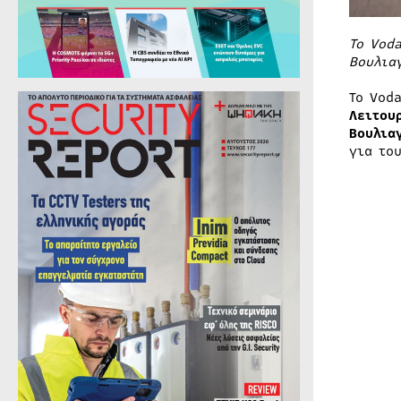
Το Vod
Βουλια
Το Vod
Λειτου
Βουλια
για το