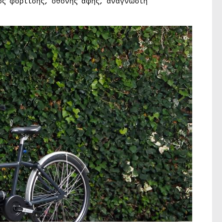
ς φόρτισης, οθόνης αφής, αναγνώστη