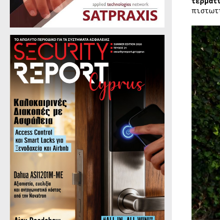
τερματ
πιστωτ