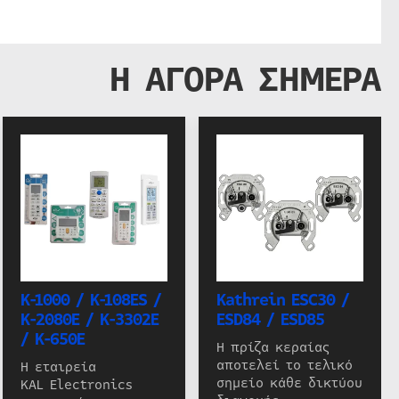
Η ΑΓΟΡΑ ΣΗΜΕΡΑ
K-1000 / K-108ES /
Kathrein ESC30 /
K-2080E / K-3302E
ESD84 / ESD85
/ K-650E
Η πρίζα κεραίας
αποτελεί το τελικό
Η εταιρεία
σημείο κάθε δικτύου
KAL Electronics