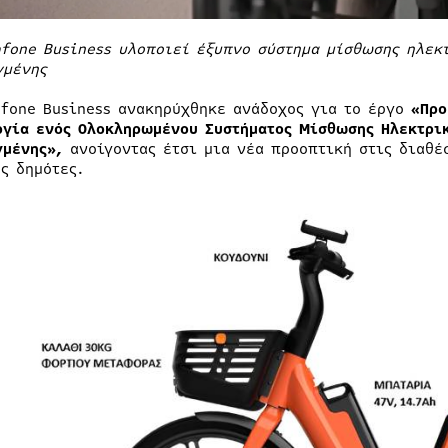
afone Business υλοποιεί έξυπνο σύστημα μίσθωσης ηλεκ
γμένης
afone Business ανακηρύχθηκε ανάδοχος για το έργο
«Προ
ργία ενός Ολοκληρωμένου Συστήματος Μίσθωσης Ηλεκτρι
γμένης»,
ανοίγοντας έτσι μια νέα προοπτική στις διαθέ
υς δημότες.