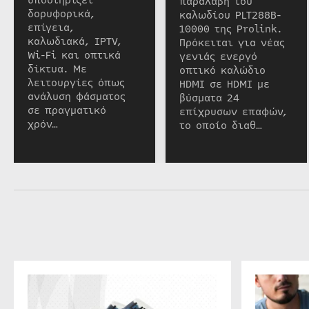
παραλαβή του
δορυφορικά,
καλωδίου PLT288B-
επίγεια,
10000 της Prolink.
καλωδιακά, IPTV,
Πρόκειται για νέας
Wi-Fi και οπτικά
γενιάς ενεργό
δίκτυα. Με
οπτικό καλώδιο
λειτουργίες όπως
HDMI σε HDMI με
ανάλυση φάσματος
βύσματα 24
σε πραγματικό
επίχρυσων επαφών,
χρόν…
το οποίο διαθ…