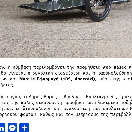
ον, η σύμβαση περιλαμβάνει την προμήθεια
Web
–
Based
Λ
 θα γίνεται η συνολική διαχείριση και η παρακολούθηση
των και
Mobile
Εφαρμογή (
iOS
,
Android
),
μέσω της οποί
ρήστες.
ου έργου, ο Δήμος Βάρης – Βούλας – Βουλιαγμένης πρόκε
πτες της πόλης οικονομική πρόσβαση σε ηλεκτρικά ποδή
νήτων, τη διευκόλυνση και ανακούφιση των υπολοίπων 
οριακού φόρτου, καθώς και τον μετριασμό της περιβαλλ
acebook
LinkedIn
Messenger
Μοιραστείτε