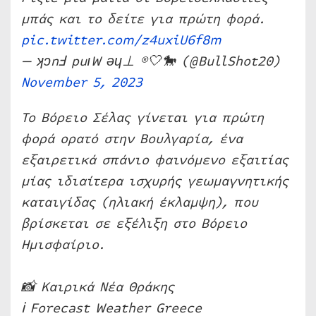
μπάς και το δείτε για πρώτη φορά.
pic.twitter.com/z4uxiU6f8m
— ʞɔnℲ puıW ǝɥ⊥ ®️🤍🐎 (@BullShot20)
November 5, 2023
Το Βόρειο Σέλας γίνεται για πρώτη
φορά ορατό στην Βουλγαρία, ένα
εξαιρετικά σπάνιο φαινόμενο εξαιτίας
μίας ιδιαίτερα ισχυρής γεωμαγνητικής
καταιγίδας (ηλιακή έκλαμψη), που
βρίσκεται σε εξέλιξη στο Βόρειο
Ημισφαίριο.
📸 Καιρικά Νέα Θράκης
ℹ️ Forecast Weather Greece