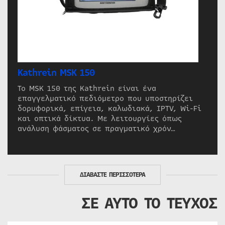
Kathrein MSK 150
Το MSK 150 της Kathrein είναι ένα
επαγγελματικό πεδιόμετρο που υποστηρίζει
δορυφορικά, επίγεια, καλωδιακά, IPTV, Wi-Fi
και οπτικά δίκτυα. Με λειτουργίες όπως
ανάλυση φάσματος σε πραγματικό χρόν…
ΔΙΑΒΑΣΤΕ ΠΕΡΙΣΣΟΤΕΡΑ
ΣΕ ΑΥΤΟ ΤΟ ΤΕΥΧΟΣ