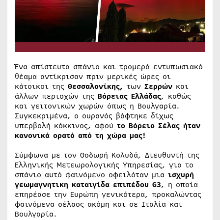
Ένα απίστευτα σπάνιο και τρομερά εντυπωσιακό
θέαμα αντίκρισαν πριν μερικές ώρες οι
κάτοικοι της
Θεσσαλονίκης,
των
Σερρών
και
άλλων περιοχών της
Βόρειας Ελλάδας
, καθώς
και γειτονικών χωρών όπως η Βουλγαρία.
Συγκεκριμένα, ο ουρανός βάφτηκε δίχως
υπερβολή κόκκινος, αφού
το Βόρειο Σέλας ήταν
κανονικά ορατό από τη χώρα μας!
Σύμφωνα με τον Θοδωρή Κολυδά, Διευθυντή της
Ελληνικής Μετεωρολογικής Υπηρεσίας, για το
σπάνιο αυτό φαινόμενο οφειλόταν μια
ισχυρή
γεωμαγνητικη καταιγίδα επιπέδου G3
, η οποία
επηρέασε την Ευρώπη γενικότερα, προκαλώντας
φαινόμενα σέλαος ακόμη και σε Ιταλία και
Βουλγαρία.