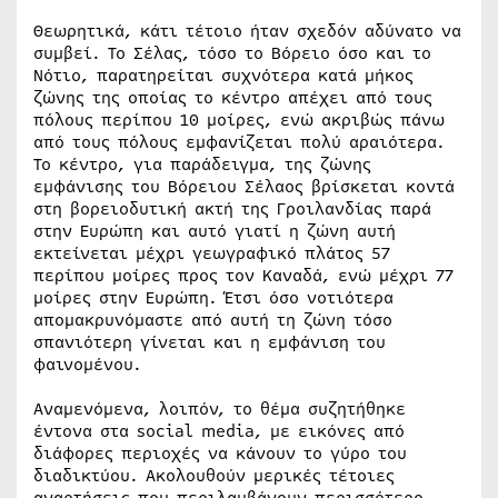
Θεωρητικά, κάτι τέτοιο ήταν σχεδόν αδύνατο να
συμβεί. Το Σέλας, τόσο το Βόρειο όσο και το
Νότιο, παρατηρείται συχνότερα κατά μήκος
ζώνης της οποίας το κέντρο απέχει από τους
πόλους περίπου 10 μοίρες, ενώ ακριβώς πάνω
από τους πόλους εμφανίζεται πολύ αραιότερα.
Το κέντρο, για παράδειγμα, της ζώνης
εμφάνισης του Βόρειου Σέλαος βρίσκεται κοντά
στη βορειοδυτική ακτή της Γροιλανδίας παρά
στην Ευρώπη και αυτό γιατί η ζώνη αυτή
εκτείνεται μέχρι γεωγραφικό πλάτος 57
περίπου μοίρες προς τον Καναδά, ενώ μέχρι 77
μοίρες στην Ευρώπη. Έτσι όσο νοτιότερα
απομακρυνόμαστε από αυτή τη ζώνη τόσο
σπανιότερη γίνεται και η εμφάνιση του
φαινομένου.
Αναμενόμενα, λοιπόν, το θέμα συζητήθηκε
έντονα στα social media, με εικόνες από
διάφορες περιοχές να κάνουν το γύρο του
διαδικτύου. Ακολουθούν μερικές τέτοιες
αναρτήσεις που περιλαμβάνουν περισσότερο