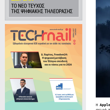
Η
Appl
σειρά 