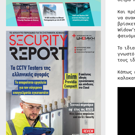
Και πρ
να ανα
βρίσκε
Widow’
φαινόμ
Το ιδι
γνωστό
τους ι
Κάπως 
καλοκα