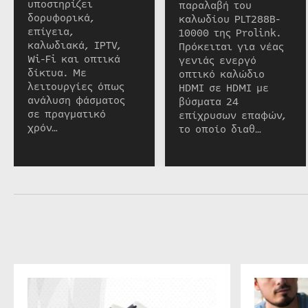
υποστηρίζει
παραλαβή του
δορυφορικά,
καλωδίου PLT288B-
επίγεια,
10000 της Prolink.
καλωδιακά, IPTV,
Πρόκειται για νέας
Wi-Fi και οπτικά
γενιάς ενεργό
δίκτυα. Με
οπτικό καλώδιο
λειτουργίες όπως
HDMI σε HDMI με
ανάλυση φάσματος
βύσματα 24
σε πραγματικό
επίχρυσων επαφών,
χρόν…
το οποίο διαθ…