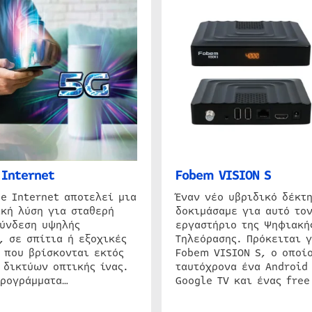
Internet
Fobem VISION S
e Internet αποτελεί μια
Έναν νέο υβριδικό δέκτ
κή λύση για σταθερή
δοκιμάσαμε για αυτό τον
σύνδεση υψηλής
εργαστήριο της Ψηφιακή
, σε σπίτια ή εξοχικές
Τηλεόρασης. Πρόκειται γ
 που βρίσκονται εκτός
Fobem VISION S, ο οποίο
 δικτύων οπτικής ίνας.
ταυτόχρονα ένα Android
προγράμματα…
Google TV και ένας free