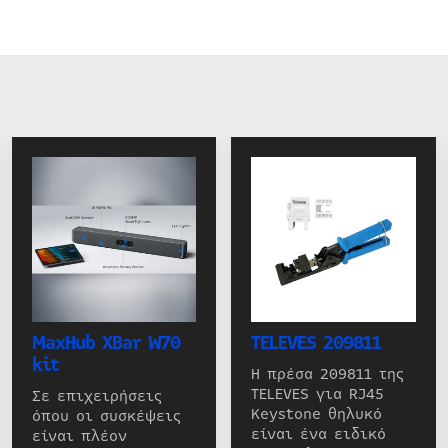
MaxHub XBar W70
TELEVES 209811
kit
Η πρέσα 209811 της
TELEVES για RJ45
Σε επιχειρήσεις
Keystone θηλυκό
όπου οι συσκέψεις
είναι ένα ειδικό
είναι πλέον