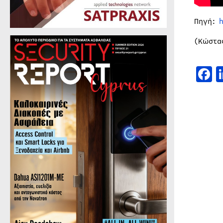
Πηγή:
(Κώστα
F