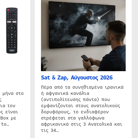
Sat & Zap, Αύγουστος 2026
η
Πέρα από τα συνηθισμένα ιρανικά
 μήνα στο
ή αφγανικά κανάλια
ς
(αντιπολίτευσης πάντα) που
ια τον
εμφανίζονται στους ανατολικούς
ς είναι
δορυφόρους, το ενδιαφέρον
 Box με
στρέφεται στα γαλλόφωνα
 to…
αφρικανικά στις 3 Ανατολικά και
τις 34…