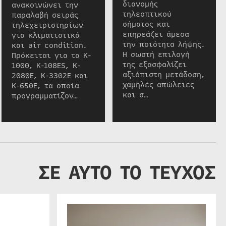
διανομής
ανακοινώνει την
τηλεοπτικού
παραλαβή σειράς
σήματος και
τηλεχειριστηρίων
επηρεάζει άμεσα
για κλιματιστικά
την ποιότητα λήψης.
και air condition.
Η σωστή επιλογή
Πρόκειται για τα K-
της εξασφαλίζει
1000, K-108ES, K-
αξιόπιστη μετάδοση,
2080E, K-3302E και
χαμηλές απώλειες
K-650E, τα οποία
και σ…
προγραμματίζον…
ΣΕ ΑΥΤΟ ΤΟ ΤΕΥΧΟΣ