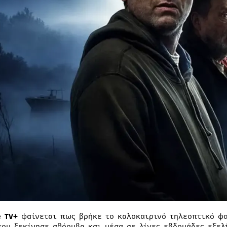
e TV+
φαίνεται πως βρήκε το καλοκαιρινό τηλεοπτικό φα
που ξεκίνησε αθόρυβα και μέσα σε λίγες εβδομάδες εξελ