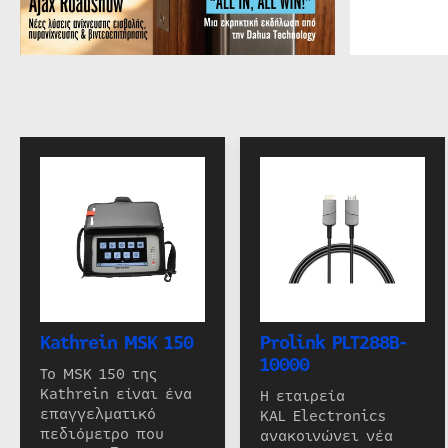
Kathrein MSK 150
Prolink PLT288B-
10000
Το MSK 150 της
Kathrein είναι ένα
Η εταιρεία
επαγγελματικό
KAL Electronics
πεδιόμετρο που
ανακοινώνει νέα