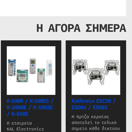
Η ΑΓΟΡΑ ΣΗΜΕΡΑ
K-1000 / K-108ES /
Kathrein ESC30 /
K-2080E / K-3302E
ESD84 / ESD85
/ K-650E
Η πρίζα κεραίας
αποτελεί το τελικό
Η εταιρεία
σημείο κάθε δικτύου
KAL Electronics