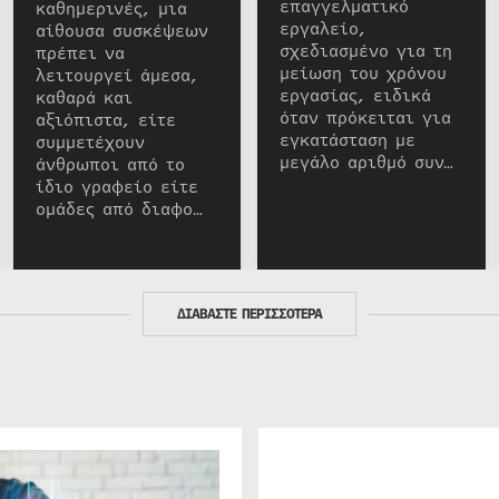
επαγγελματικό
καθημερινές, μια
εργαλείο,
αίθουσα συσκέψεων
σχεδιασμένο για τη
πρέπει να
μείωση του χρόνου
λειτουργεί άμεσα,
εργασίας, ειδικά
καθαρά και
όταν πρόκειται για
αξιόπιστα, είτε
εγκατάσταση με
συμμετέχουν
μεγάλο αριθμό συν…
άνθρωποι από το
ίδιο γραφείο είτε
ομάδες από διαφο…
ΔΙΑΒΑΣΤΕ ΠΕΡΙΣΣΟΤΕΡΑ