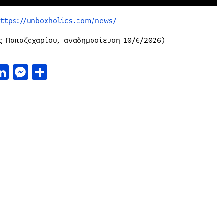
https://unboxholics.com/news/
ς Παπαζαχαρίου, αναδημοσίευση 10/6/2026)
acebook
LinkedIn
Messenger
Μοιραστείτε