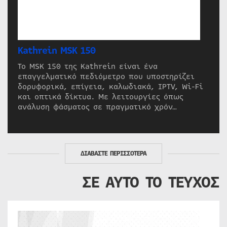
Kathrein MSK 150
Το MSK 150 της Kathrein είναι ένα
επαγγελματικό πεδιόμετρο που υποστηρίζει
δορυφορικά, επίγεια, καλωδιακά, IPTV, Wi-Fi
και οπτικά δίκτυα. Με λειτουργίες όπως
ανάλυση φάσματος σε πραγματικό χρόν…
ΔΙΑΒΑΣΤΕ ΠΕΡΙΣΣΟΤΕΡΑ
ΣΕ ΑΥΤΟ ΤΟ ΤΕΥΧΟΣ