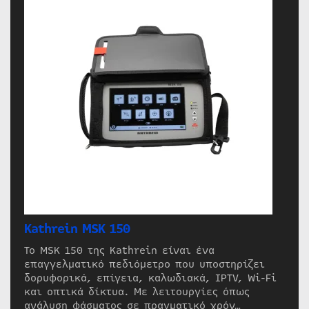
Kathrein MSK 150
Το MSK 150 της Kathrein είναι ένα
επαγγελματικό πεδιόμετρο που υποστηρίζει
δορυφορικά, επίγεια, καλωδιακά, IPTV, Wi-Fi
και οπτικά δίκτυα. Με λειτουργίες όπως
ανάλυση φάσματος σε πραγματικό χρόν…