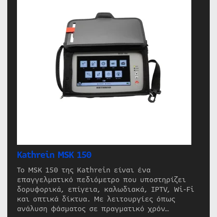
Kathrein MSK 150
Το MSK 150 της Kathrein είναι ένα
επαγγελματικό πεδιόμετρο που υποστηρίζει
δορυφορικά, επίγεια, καλωδιακά, IPTV, Wi-Fi
και οπτικά δίκτυα. Με λειτουργίες όπως
ανάλυση φάσματος σε πραγματικό χρόν…