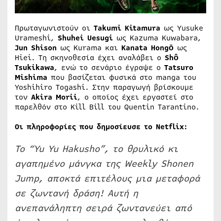
Πρωταγωνιστούν οι
Takumi Kitamura
ως Yusuke
Urameshi,
Shuhei Uesugi
ως Kazuma Kuwabara,
Jun Shison
ως Kurama και
Kanata Hongō
ως
Hiei. Τη σκηνοθεσία έχει αναλάβει ο
Shô
Tsukikawa
, ενώ το σενάριο έγραψε ο
Tatsuro
Mishima
που βασίζεται φυσικά στο manga του
Yoshihiro Togashi. Στην παραγωγή βρίσκουμε
τον
Akira Morii
, ο οποίος έχει εργαστεί στο
παρελθόν στο Kill Bill του Quentin Tarantino.
Οι πληροφορίες που δημοσίευσε το Netflix:
Το “Yu Yu Hakusho”, το θρυλικό κι
αγαπημένο μάνγκα της Weekly Shonen
Jump, αποκτά επιτέλους μια μεταφορά
σε ζωντανή δράση! Αυτή η
ανεπανάληπτη σειρά ζωντανεύει από