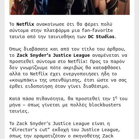
Το
Netflix
ανακοίνωσε ότι θα φέρει πολύ
σύντομα στην πλατφόρμα μια fan-favorite
ταινία από την ταινιοθήκη των
DC Studios
.
Όπως διαβάσατε και από τον τίτλο του άρθρου,
το
Zack Snyder’s Justice League
αναμένεται να
προστεθεί σύντομα στο Netflix! Προς το παρόν
δεν γνωρίζουμε πότε ακριβώς θα καταφθάσει
αλλά το Netflix έχει ενεργοποιήσει ήδη το
«κουμπάκι» της υπενθύμισης, έτσι ώστε να σας
έρθει ειδοποίηση όταν γίνει διαθέσιμο.
η
Κατά πάσα πιθανότητα, θα προστεθεί την 1
του
μήνα – όπως γίνεται με πολλές blockbusters
ταινίες.
Το Zack Snyder’s Justice League είναι η
“director’s cut” εκδοχή του Justice League,
όπως την οραματιζόταν ο σκηνοθέτης Zack