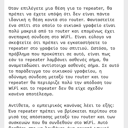
Όταν επιλέγετε μια θέση για το repeater, θα
πρέπει να έχετε υπόψη ότι δεν είναι πάντα
ιδανική η θέση κοντά στο router. Φανταστείτε
ένα σπίτι στο οποίο το οικιακό γραφείο είναι
πολύ μακριά από το router και επομένως έχει
ανεπαρκή σύνδεση στο WiFi. Είναι εύλογο να
σκεφτείτε ότι πρέπει να εγκαταστήσετε το
repeater στο γραφείο του σπιτιού. Ωστόσο, το
πρόβλημα που προκύπτει σε αυτό, είναι πως
εάν το repeater λαμβάνει ασθενές σήμα, θα
αναμεταδώσει αντίστοιχα ασθενές σήμα. Σε αυτό
το παράδειγμα του οικιακού γραφείου, η
αδύναμη σύνδεση μεταξύ του router και του
repeater θα περιόριζε πολύ την απόδοση του
WiFi και το repeater δεν θα είχε σχεδόν
κανένα αποτέλεσμα.
Αντίθετα, ο εμπειρικός κανόνας λέει το εξής:
Ένα repeater πρέπει να βρίσκεται περίπου στα
μισά της απόστασης μεταξύ του router και των
συσκευών που θα συνδεθούν στο WiFi. Αυτό