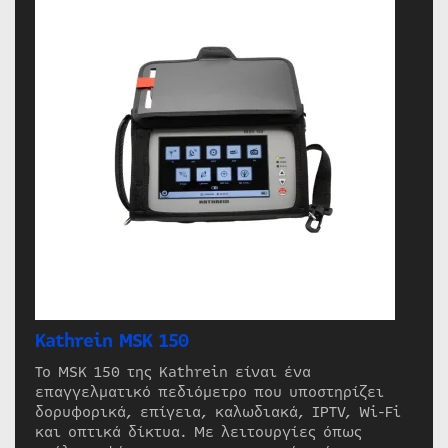
Kathrein MSK 150
Το MSK 150 της Kathrein είναι ένα
επαγγελματικό πεδιόμετρο που υποστηρίζει
δορυφορικά, επίγεια, καλωδιακά, IPTV, Wi-Fi
και οπτικά δίκτυα. Με λειτουργίες όπως