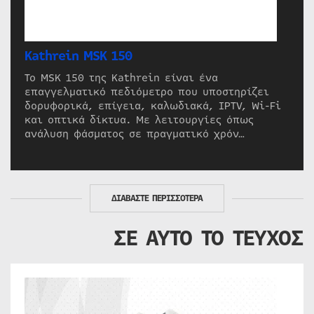
Kathrein MSK 150
Το MSK 150 της Kathrein είναι ένα
επαγγελματικό πεδιόμετρο που υποστηρίζει
δορυφορικά, επίγεια, καλωδιακά, IPTV, Wi-Fi
και οπτικά δίκτυα. Με λειτουργίες όπως
ανάλυση φάσματος σε πραγματικό χρόν…
ΔΙΑΒΑΣΤΕ ΠΕΡΙΣΣΟΤΕΡΑ
ΣΕ ΑΥΤΟ ΤΟ ΤΕΥΧΟΣ