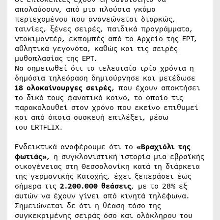
απολαύσουν, από μια πλούσια γκάμα
περιεχομένου που ανανεώνεται διαρκώς,
ταινίες, ξένες σειρές, παιδικά προγράμματα,
ντοκιμαντέρ, εκπομπές από το Αρχείο της ΕΡΤ,
αθλητικά γεγονότα, καθώς και τις σειρές
μυθοπλασίας της ΕΡΤ.
Να σημειωθεί ότι τα τελευταία τρία χρόνια η
δημόσια τηλεόραση δημιούργησε και μετέδωσε
18 ολοκαίνουργες σειρές
, που έχουν αποκτήσει
το δικό τους φανατικό κοινό, το οποίο τις
παρακολουθεί στον χρόνο που εκείνο επιθυμεί
και από όποια συσκευή επιλέξει, μέσω
του ERTFLIX.
Ενδεικτικά αναφέρουμε ότι το
«Βραχιόλι της
φωτιάς»
, η συγκλονιστική ιστορία μια εβραϊκής
οικογένειας στη Θεσσαλονίκη κατά τη διάρκεια
της γερμανικής Κατοχής, έχει ξεπεράσει έως
σήμερα τις
2.200.000 θεάσεις
, με το 28% εξ
αυτών να έχουν γίνει από κινητά τηλέφωνα.
Σημειώνεται δε ότι η θέαση τόσο της
συγκεκριμένης σειράς όσο και ολόκληρου του