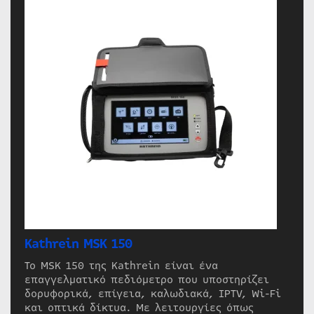
Kathrein MSK 150
Το MSK 150 της Kathrein είναι ένα
επαγγελματικό πεδιόμετρο που υποστηρίζει
δορυφορικά, επίγεια, καλωδιακά, IPTV, Wi-Fi
και οπτικά δίκτυα. Με λειτουργίες όπως