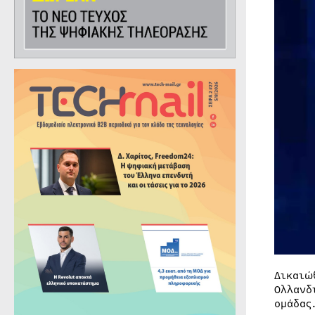
Δικαιώ
Ολλανδ
ομάδας