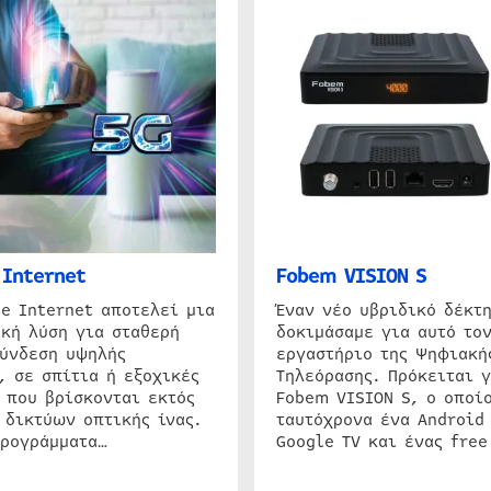
Internet
Fobem VISION S
e Internet αποτελεί μια
Έναν νέο υβριδικό δέκτ
κή λύση για σταθερή
δοκιμάσαμε για αυτό τον
σύνδεση υψηλής
εργαστήριο της Ψηφιακή
, σε σπίτια ή εξοχικές
Τηλεόρασης. Πρόκειται γ
 που βρίσκονται εκτός
Fobem VISION S, ο οποίο
 δικτύων οπτικής ίνας.
ταυτόχρονα ένα Android
προγράμματα…
Google TV και ένας free