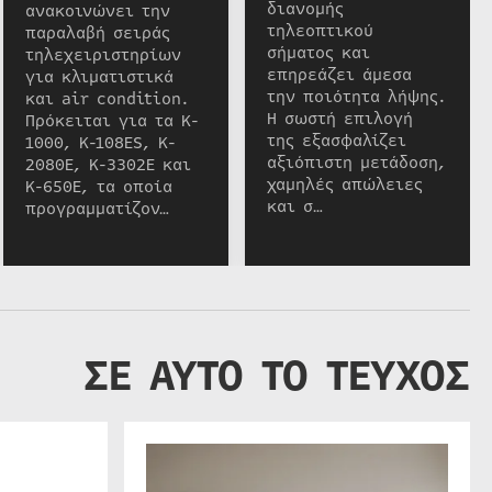
διανομής
ανακοινώνει την
τηλεοπτικού
παραλαβή σειράς
σήματος και
τηλεχειριστηρίων
επηρεάζει άμεσα
για κλιματιστικά
την ποιότητα λήψης.
και air condition.
Η σωστή επιλογή
Πρόκειται για τα K-
της εξασφαλίζει
1000, K-108ES, K-
αξιόπιστη μετάδοση,
2080E, K-3302E και
χαμηλές απώλειες
K-650E, τα οποία
και σ…
προγραμματίζον…
ΣΕ ΑΥΤΟ ΤΟ ΤΕΥΧΟΣ