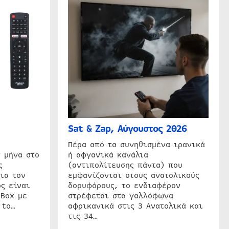
Sat & Zap, Αύγουστος 2026
η
Πέρα από τα συνηθισμένα ιρανικά
 μήνα στο
ή αφγανικά κανάλια
ς
(αντιπολίτευσης πάντα) που
ια τον
εμφανίζονται στους ανατολικούς
ς είναι
δορυφόρους, το ενδιαφέρον
 Box με
στρέφεται στα γαλλόφωνα
 to…
αφρικανικά στις 3 Ανατολικά και
τις 34…