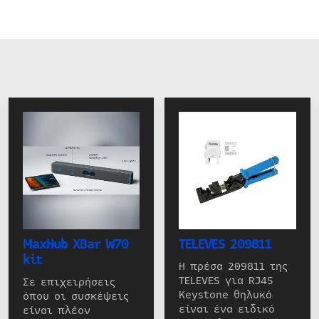
MaxHub XBar W70
TELEVES 209811
kit
Η πρέσα 209811 της
TELEVES για RJ45
Σε επιχειρήσεις
Keystone θηλυκό
όπου οι συσκέψεις
είναι ένα ειδικό
είναι πλέον