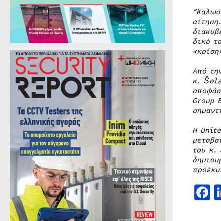
“Καλωσ
αίτηση
διακυβ
δικό τ
«κρίση
Από τη
κ. Šol
αποφάσ
Group 
σημαντ
Η Unit
μεταβα
του κ.
δημιου
προέκυ
F