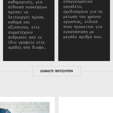
επαγγελματικό
καθημερινές, μια
εργαλείο,
αίθουσα συσκέψεων
σχεδιασμένο για τη
πρέπει να
μείωση του χρόνου
λειτουργεί άμεσα,
εργασίας, ειδικά
καθαρά και
όταν πρόκειται για
αξιόπιστα, είτε
εγκατάσταση με
συμμετέχουν
μεγάλο αριθμό συν…
άνθρωποι από το
ίδιο γραφείο είτε
ομάδες από διαφο…
ΔΙΑΒΑΣΤΕ ΠΕΡΙΣΣΟΤΕΡΑ