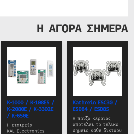
Η ΑΓΟΡΑ ΣΗΜΕΡΑ
K-1000 / K-108ES /
Kathrein ESC30 /
K-2080E / K-3302E
ESD84 / ESD85
/ K-650E
Η πρίζα κεραίας
αποτελεί το τελικό
Η εταιρεία
σημείο κάθε δικτύου
KAL Electronics