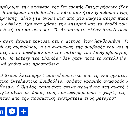
ορίζουμε την απόφαση της Επιτροπής Επιχειρήσεων (Ent
. Η απόφαση επιβεβαιώνει κάτι που ήταν ξεκάθαρο εξαρ
έρνησης, αλλά για ακόμη μια από μια μακριά σειρά παρ
ου όφελος. Έχοντας χάσει την επιρροή και τα έσοδά του
» δική του κατασκευής. Το Δικαστήριο πλέον διαπίστωσε
ν αρχή έχουμε τονίσει ότι η αίτηση ήταν λανθασμένη. Τ
ak ως συμβούλου, η μη ανανέωση της σύμβασής του και η
εις που ελήφθησαν από την holding του Λουξεμβούργου, 
B.V. Το Enterprise Chamber δεν ήταν ποτέ το κατάλληλο
ικό χρόνο και προσπάθεια.
ed Group λειτουργεί αποτελεσματικά υπό τη νέα ηγεσία,
τικό Εκτελεστικό Συμβούλιο, σαφείς γραμμές αναφοράς 
 Šolak. Ο Όμιλος παραμένει επικεντρωμένος στη σωστή 
ργία αξίας σε όλους τους ενδιαφερόμενους – χωρίς τις 
πταν από την προσωπική εκστρατεία ενός μετόχου”.
acebook
LinkedIn
Messenger
Μοιραστείτε