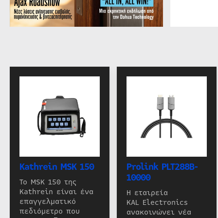
Kathrein MSK 150
Prolink PLT288B-
10000
Το MSK 150 της
Kathrein είναι ένα
Η εταιρεία
επαγγελματικό
KAL Electronics
πεδιόμετρο που
ανακοινώνει νέα