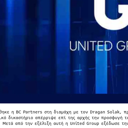
θηκε η BC Partners στη διαμάχη με τον Dragan Solak, π
ικό δικαστήριο απέρριψε επί της αρχής την προσφυγή τ
. Μετά από την εξέλιξη αυτή η United Group εξέδωσε τη