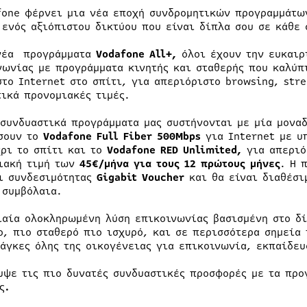
fone φέρνει μια νέα εποχή συνδρομητικών προγραμμάτων
 ενός αξιόπιστου δικτύου που είναι δίπλα σου σε κάθε 
νέα προγράμματα
Vodafone
All
+,
όλοι έχουν την ευκαιρ
νωνίας με προγράμματα κινητής και σταθερής που καλύπ
στο Internet στο σπίτι, για απεριόριστο browsing, stre
τικά προνομιακές τιμές.
 συνδυαστικά προγράμματα μας συστήνονται με μία μονα
σουν το
Vodafone
Full
Fiber
500
Mbps
για Internet με υ
χρι το σπίτι και το
Vodafone
RED
Unlimited
,
για απεριό
ιακή τιμή των
45€/μήνα για τους 12 πρώτους μήνες
. Η 
ι συνδεσιμότητας
Gigabit
Voucher
και θα είναι διαθέσι
 συμβόλαια.
ιαία ολοκληρωμένη λύση επικοινωνίας βασισμένη στο δί
ο, πιο σταθερό πιο ισχυρό, και σε περισσότερα σημεία 
νάγκες όλης της οικογένειας για επικοινωνία, εκπαίδευ
υψε τις πιο δυνατές συνδυαστικές προσφορές με τα π
ς
.