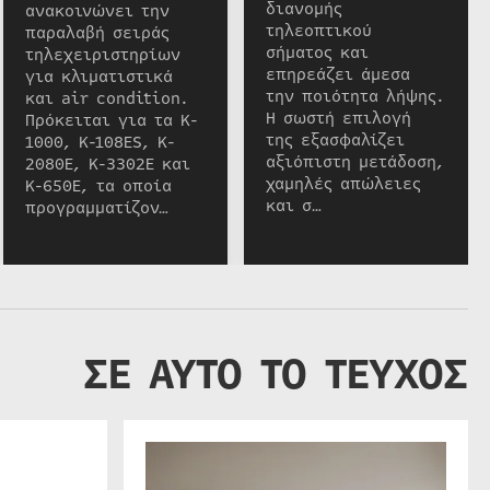
διανομής
ανακοινώνει την
τηλεοπτικού
παραλαβή σειράς
σήματος και
τηλεχειριστηρίων
επηρεάζει άμεσα
για κλιματιστικά
την ποιότητα λήψης.
και air condition.
Η σωστή επιλογή
Πρόκειται για τα K-
της εξασφαλίζει
1000, K-108ES, K-
αξιόπιστη μετάδοση,
2080E, K-3302E και
χαμηλές απώλειες
K-650E, τα οποία
και σ…
προγραμματίζον…
ΣΕ ΑΥΤΟ ΤΟ ΤΕΥΧΟΣ