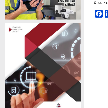
Ό,τι κ
F