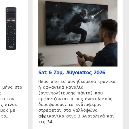
Sat & Zap, Αύγουστος 2026
η
Πέρα από τα συνηθισμένα ιρανικά
 μήνα στο
ή αφγανικά κανάλια
ς
(αντιπολίτευσης πάντα) που
ια τον
εμφανίζονται στους ανατολικούς
ς είναι
δορυφόρους, το ενδιαφέρον
 Box με
στρέφεται στα γαλλόφωνα
 to…
αφρικανικά στις 3 Ανατολικά και
τις 34…