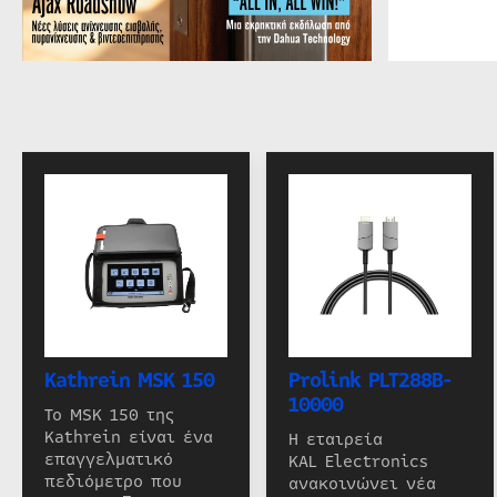
Kathrein MSK 150
Prolink PLT288B-
10000
Το MSK 150 της
Kathrein είναι ένα
Η εταιρεία
επαγγελματικό
KAL Electronics
πεδιόμετρο που
ανακοινώνει νέα