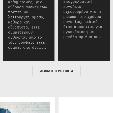
επαγγελματικό
καθημερινές, μια
εργαλείο,
αίθουσα συσκέψεων
σχεδιασμένο για τη
πρέπει να
μείωση του χρόνου
λειτουργεί άμεσα,
εργασίας, ειδικά
καθαρά και
όταν πρόκειται για
αξιόπιστα, είτε
εγκατάσταση με
συμμετέχουν
μεγάλο αριθμό συν…
άνθρωποι από το
ίδιο γραφείο είτε
ομάδες από διαφο…
ΔΙΑΒΑΣΤΕ ΠΕΡΙΣΣΟΤΕΡΑ