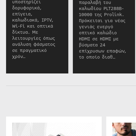
υποστηρίζει
παραλαβή του
δορυφορικά,
καλωδίου PLT288B-
επίγεια,
10000 της Prolink.
καλωδιακά, IPTV,
Πρόκειται για νέας
Wi-Fi και οπτικά
γενιάς ενεργό
δίκτυα. Με
οπτικό καλώδιο
λειτουργίες όπως
HDMI σε HDMI με
ανάλυση φάσματος
βύσματα 24
σε πραγματικό
επίχρυσων επαφών,
χρόν…
το οποίο διαθ…