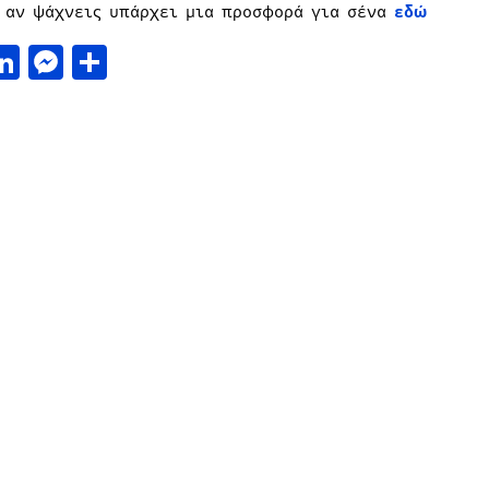
ι αν ψάχνεις υπάρχει μια προσφορά για σένα
εδώ
acebook
LinkedIn
Messenger
Μοιραστείτε