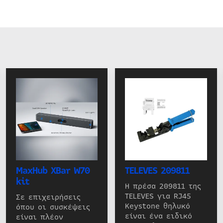
MaxHub XBar W70
TELEVES 209811
kit
Η πρέσα 209811 της
TELEVES για RJ45
Σε επιχειρήσεις
Keystone θηλυκό
όπου οι συσκέψεις
είναι ένα ειδικό
είναι πλέον