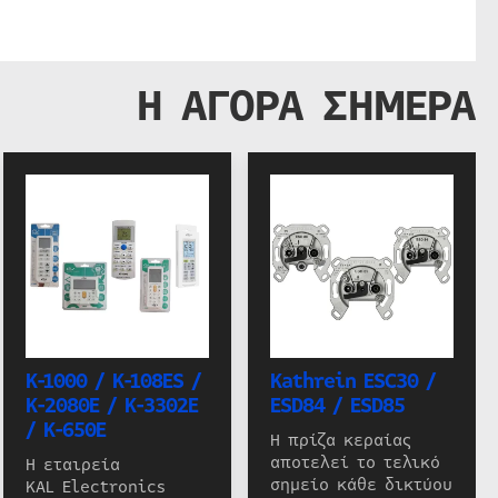
Η ΑΓΟΡΑ ΣΗΜΕΡΑ
K-1000 / K-108ES /
Kathrein ESC30 /
K-2080E / K-3302E
ESD84 / ESD85
/ K-650E
Η πρίζα κεραίας
αποτελεί το τελικό
Η εταιρεία
σημείο κάθε δικτύου
KAL Electronics