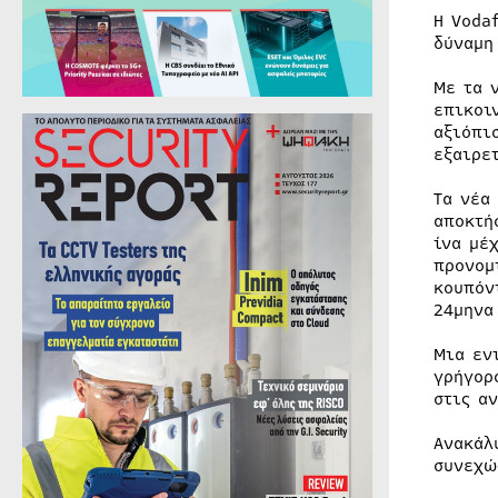
Η Voda
δύναμη
Με τα 
επικοι
αξιόπι
εξαιρε
Τα νέα
αποκτή
ίνα μέ
προνομ
κουπόν
24μηνα
Μια εν
γρήγορ
στις α
Ανακάλ
συνεχώ