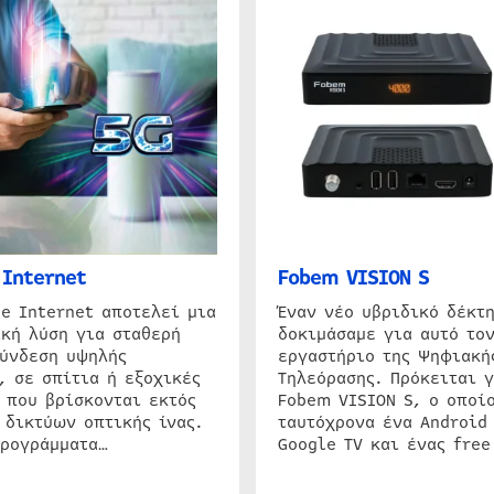
Internet
Fobem VISION S
e Internet αποτελεί μια
Έναν νέο υβριδικό δέκτ
κή λύση για σταθερή
δοκιμάσαμε για αυτό τον
σύνδεση υψηλής
εργαστήριο της Ψηφιακή
, σε σπίτια ή εξοχικές
Τηλεόρασης. Πρόκειται γ
 που βρίσκονται εκτός
Fobem VISION S, ο οποίο
 δικτύων οπτικής ίνας.
ταυτόχρονα ένα Android
προγράμματα…
Google TV και ένας free