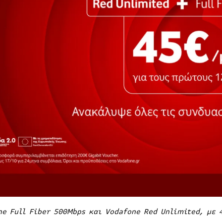
ne Full Fiber 500Mbps
και
Vodafone Red Unlimited,
με
4