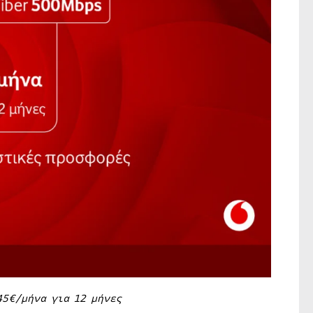
5€/
μήνα
για
12
μήνες