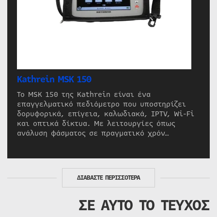
Kathrein MSK 150
Το MSK 150 της Kathrein είναι ένα
επαγγελματικό πεδιόμετρο που υποστηρίζει
δορυφορικά, επίγεια, καλωδιακά, IPTV, Wi-Fi
και οπτικά δίκτυα. Με λειτουργίες όπως
ανάλυση φάσματος σε πραγματικό χρόν…
ΔΙΑΒΑΣΤΕ ΠΕΡΙΣΣΟΤΕΡΑ
ΣΕ ΑΥΤΟ ΤΟ ΤΕΥΧΟΣ