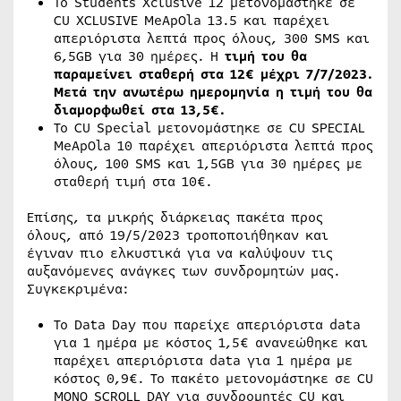
Το Students Xclusive 12 μετονομάστηκε σε
CU XCLUSIVE MeApOla 13.5 και παρέχει
απεριόριστα λεπτά προς όλους, 300 SMS και
6,5GB για 30 ημέρες. Η
τιμή του θα
παραμείνει σταθερή στα 12€ μέχρι 7/7/2023.
Μετά την ανωτέρω ημερομηνία η τιμή του θα
διαμορφωθεί στα 13,5€.
Το CU Special μετονομάστηκε σε CU SPECIAL
MeApOla 10 παρέχει απεριόριστα λεπτά προς
όλους, 100 SMS και 1,5GB για 30 ημέρες με
σταθερή τιμή στα 10€.
Επίσης, τα μικρής διάρκειας πακέτα προς
όλους, από 19/5/2023 τροποποιήθηκαν και
έγιναν πιο ελκυστικά για να καλύψουν τις
αυξανόμενες ανάγκες των συνδρομητών μας.
Συγκεκριμένα:
Το Data Day που παρείχε απεριόριστα data
για 1 ημέρα με κόστος 1,5€ ανανεώθηκε και
παρέχει απεριόριστα data για 1 ημέρα με
κόστος 0,9€. Το πακέτο μετονομάστηκε σε CU
MONO SCROLL DAY για συνδρομητές CU και