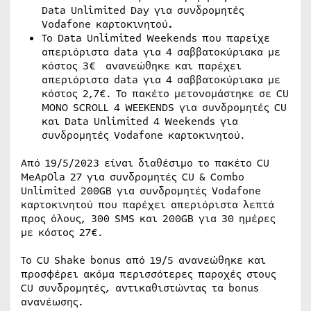
Data Unlimited Day για συνδρομητές
Vodafone καρτοκινητού
.
Το Data Unlimited Weekends που παρείχε
απεριόριστα data για 4 σαββατοκύριακα με
κόστος 3€ ανανεώθηκε και παρέχει
απεριόριστα data για 4 σαββατοκύριακα με
κόστος 2,7€. Το πακέτο μετονομάστηκε σε CU
MONO SCROLL 4 WEEKENDS για συνδρομητές CU
και Data Unlimited 4 Weekends για
συνδρομητές Vodafone καρτοκινητού.
Από 19/5/2023 είναι διαθέσιμο το πακέτο CU
MeApOla 27 για συνδρομητές CU & Combo
Unlimited 200GB για συνδρομητές Vodafone
καρτοκινητού που παρέχει απεριόριστα λεπτά
προς όλους, 300 SMS και 200GB για 30 ημέρες
με κόστος 27€.
Το CU Shake bonus από 19/5 ανανεώθηκε και
προσφέρει ακόμα περισσότερες παροχές στους
CU συνδρομητές, αντικαθιστώντας τα bonus
ανανέωσης.