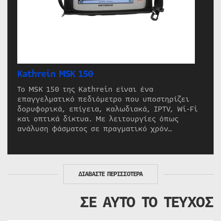
Kathrein MSK 150
Το MSK 150 της Kathrein είναι ένα
επαγγελματικό πεδιόμετρο που υποστηρίζει
δορυφορικά, επίγεια, καλωδιακά, IPTV, Wi-Fi
και οπτικά δίκτυα. Με λειτουργίες όπως
ανάλυση φάσματος σε πραγματικό χρόν…
ΔΙΑΒΑΣΤΕ ΠΕΡΙΣΣΟΤΕΡΑ
ΣΕ ΑΥΤΟ ΤΟ ΤΕΥΧΟΣ