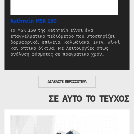
Kathrein MSK 150
Το MSK 150 της Kathrein είναι ένα
επαγγελματικό πεδιόμετρο που υποστηρίζει
δορυφορικά, επίγεια, καλωδιακά, IPTV, Wi-Fi
και οπτικά δίκτυα. Με λειτουργίες όπως
ανάλυση φάσματος σε πραγματικό χρόν…
ΔΙΑΒΑΣΤΕ ΠΕΡΙΣΣΟΤΕΡΑ
ΣΕ ΑΥΤΟ ΤΟ ΤΕΥΧΟΣ