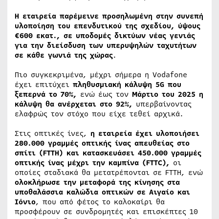
Η εταιρεία παρέμεινε προσηλωμένη στην συνεπή
υλοποίηση του επενδυτικού της σχεδίου, ύψους
€600 εκατ., σε υποδομές δικτύων νέας γενιάς
για την διείσδυση των υπερυψηλών ταχυτήτων
σε κάθε γωνιά της χώρας
.
Πιο συγκεκριμένα, μέχρι σήμερα η Vodafone
έχει επιτύχει
πληθυσμιακή κάλυψη 5
G
που
ξεπερνά το 70%,
ενώ έως τον
Μάρτιο του 2025 η
κάλυψη θα ανέρχεται στο 92%,
υπερβαίνοντας
ελαφρώς τον στόχο που είχε τεθεί αρχικά.
Στις οπτικές ίνες,
η εταιρεία έχει υλοποιήσει
280.000 γραμμές οπτικής ίνας απευθείας στο
σπίτι (
FTTH
) και κατασκευάσει 450.000 γραμμές
οπτικής ίνας μέχρι την καμπίνα (
FTTC
),
οι
οποίες σταδιακά θα μετατρέπονται σε FTTH, ενώ
ολοκλήρωσε την μεταφορά της κίνησης στα
υποθαλάσσια καλώδια οπτικών σε Αιγαίο και
Ιόνιο
, που από φέτος το καλοκαίρι θα
προσφέρουν σε συνδρομητές και επισκέπτες 10