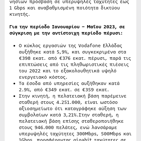
νησιών πρόσβαση σε υπερυψηλές ταχύτητες έως
1 Gbps και αναβαθμισμένη ποιότητα δικτύου
κινητής.
Για την περίοδο Ιανουαρίου – Μαΐου 2023, σε
σύγκριση με την αντίστοιχη περίοδο πέρυσι:
Ο κύκλος εργασιών της Vodafone Ελλάδας
αυξήθηκε κατά 5,9%, και συγκεκριμένα στα
€398 εκατ. από €376 εκατ. πέρυσι, παρά τις
επιπτώσεις από τις πληθωριστικές πιέσεις
του 2022 και το εξακολουθητικά υψηλό
ενεργειακό κόστος.
Τα έσοδα από υπηρεσίες αυξήθηκαν κατά
2.9%, από €349 εκατ. σε €359 εκατ.
Στην κινητή, η πελατειακή βάση παρέμεινε
σταθερή στους 4.251.000, είναι ωστόσο
αξιοσημείωτο ότι καταγράφηκε αύξηση των
συμβολαίων κατά 3,21%.Στην σταθερή, η
πελατειακή βάση επίσης σταθεροποιήθηκε
στους 946.000 πελάτες, ενώ λανσάραμε
υπερυψηλές ταχύτητες 300Mbps, 500Mbps και
1Gbps, προσφέροντας gigabit ταχύτητες σε