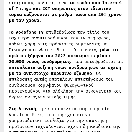
εταιρικούς πελάτες, ενώ
τα έσοδα από
Internet
of
Things
και
ICT
υπηρεσίες στον ιδιωτικό
τομέα αυξάνονται με ρυθμό πάνω από 20% χρόνο
με τον χρόνο.
Το
Vodafone
T
V
επιβεβαίωσε τον τίτλο του
ταχύτερα αναπτυσσόμενου Pay TV στη χώρα,
καθώς χάρη στις πρόσφατες συμφωνίες με
Disney+ και Warner Bros – Discovery,
μόνο το
πρώτο εξάμηνο του 2023 απέκτησε περίπου
20.000 νέους συνδρομητές
, που μεταφράζεται σε
επταπλάσια αύξηση νέων συνδρομητών σε σχέση
με το αντίστοιχο περυσινό εξάμηνο
. Οι
επιδόσεις αυτές αποτελούν επιστέγασμα του
συνδυασμού κορυφαίου ψυχαγωγικού
περιεχομένου για ολόκληρη την οικογένεια και
άκρως ανταγωνιστικής τιμής.
Στη λιανική
, η νέα αποκλειστική υπηρεσία
Vodafone Flex, που παρέχει άτοκα
χρηματοδοτική ευελιξία για την απόκτηση
προϊόντων τεχνολογίας, έχει ήδη κερδίσει την