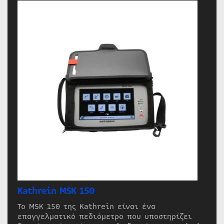
Kathrein MSK 150
Το MSK 150 της Kathrein είναι ένα
επαγγελματικό πεδιόμετρο που υποστηρίζει