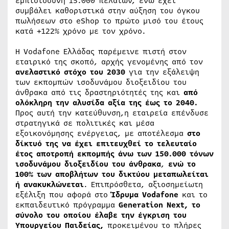
εμπιστοσύνη 15.000 πελατών, ενώ έχει
συμβάλει καθοριστικά στην αύξηση του όγκου
πωλήσεων στο eShop το πρώτο μισό του έτους
κατά +122% χρόνο με τον χρόνο.
Η Vodafone Ελλάδας παρέμεινε πιστή στον
εταιρικό της σκοπό, αρχής γενομένης από τον
ανελαστικό στόχο του 2030
για την εξάλειψη
των εκπομπών ισοδυνάμου διοξειδίου του
άνθρακα από τις δραστηριότητές της και
από
ολόκληρη την αλυσίδα αξία της έως το 2040.
Προς αυτή την κατεύθυνση,η εταιρεία επένδυσε
στρατηγικά σε πολιτικές και μέσα
εξοικονόμησης ενέργειας, με αποτέλεσμα
στο
δίκτυό της να έχει επιτευχθεί το τελευταίο
έτος αποτροπή εκπομπής άνω των 150.000 τόνων
ισοδυνάμου διοξειδίου του άνθρακα
,
ενώ το
100% των αποβλήτων του δικτύου μεταπωλείται
ή ανακυκλώνεται
. Επιπρόσθετα, αξιοσημείωτη
εξέλιξη που αφορά στο
Ίδρυμα
Vodafone
και το
εκπαιδευτικό πρόγραμμα
Generation
Next
, το
σύνολο του οποίου έλαβε την έγκριση του
Υπουργείου Παιδείας,
προκειμένου το πλήρες