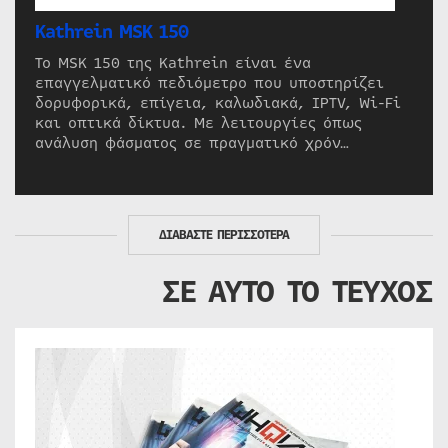
Kathrein MSK 150
Το MSK 150 της Kathrein είναι ένα
επαγγελματικό πεδιόμετρο που υποστηρίζει
δορυφορικά, επίγεια, καλωδιακά, IPTV, Wi-Fi
και οπτικά δίκτυα. Με λειτουργίες όπως
ανάλυση φάσματος σε πραγματικό χρόν…
ΔΙΑΒΑΣΤΕ ΠΕΡΙΣΣΟΤΕΡΑ
ΣΕ ΑΥΤΟ ΤΟ ΤΕΥΧΟΣ