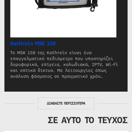
Kathrein MSK 150
Το MSK 150 της Kathrein είναι ένα
επαγγελματικό πεδιόμετρο που υποστηρίζει
δορυφορικά, επίγεια, καλωδιακά, IPTV, Wi-Fi
και οπτικά δίκτυα. Με λειτουργίες όπως
ανάλυση φάσματος σε πραγματικό χρόν…
ΔΙΑΒΑΣΤΕ ΠΕΡΙΣΣΟΤΕΡΑ
ΣΕ ΑΥΤΟ ΤΟ ΤΕΥΧΟΣ