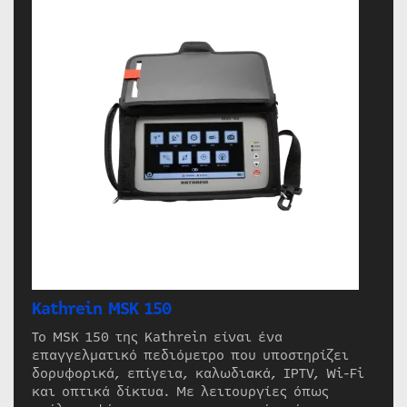
Kathrein MSK 150
Το MSK 150 της Kathrein είναι ένα
επαγγελματικό πεδιόμετρο που υποστηρίζει
δορυφορικά, επίγεια, καλωδιακά, IPTV, Wi-Fi
και οπτικά δίκτυα. Με λειτουργίες όπως