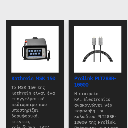
Kathrein MSK 150
Prolink PLT288B-
10000
Το MSK 150 της
Kathrein είναι ένα
Η εταιρεία
επαγγελματικό
KAL Electronics
πεδιόμετρο που
ανακοινώνει νέα
υποστηρίζει
παραλαβή του
δορυφορικά,
καλωδίου PLT288B-
επίγεια,
10000 της Prolink.
καλωδιακά, IPTV,