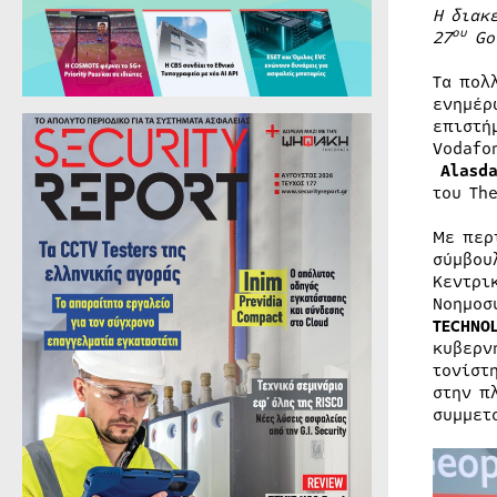
Η διακ
ου
27
Go
Τα πολ
ενημέρ
επιστή
Vodafo
Alasda
του Th
Με περ
σύμβου
Κεντρι
Νοημοσ
TECHNO
κυβερν
τονίστ
στην π
συμμετ