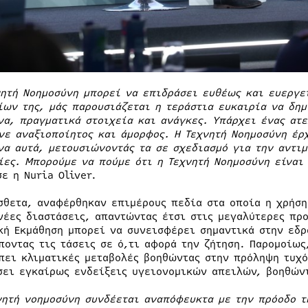
νητή Νοημοσύνη μπορεί να επιδράσει ευθέως και ευεργε
ίων της, μάς παρουσιάζεται η τεράστια ευκαιρία να δη
να, πραγματικά στοιχεία και ανάγκες. Υπάρχει ένας ατ
νε αναξιοποίητος και άμορφος. Η Τεχνητή Νοημοσύνη έρ
να αυτά, μετουσιώνοντάς τα σε σχεδιασμό για την αντι
ίες. Μπορούμε να πούμε ότι η Τεχνητή Νοημοσύνη είναι
σε η Nuria Oliver.
σθετα, αναφέρθηκαν επιμέρους πεδία στα οποία η χρήση
νέες διαστάσεις, απαντώντας έτσι στις μεγαλύτερες προ
κή Εκμάθηση μπορεί να συνεισφέρει σημαντικά στην εδ
ποντας τις τάσεις σε ό,τι αφορά την ζήτηση. Παρομοίω
πει κλιματικές μεταβολές βοηθώντας στην πρόληψη τυχ
σει εγκαίρως ενδείξεις υγειονομικών απειλών, βοηθών
νητή νοημοσύνη συνδέεται αναπόφευκτα με την πρόοδο τ