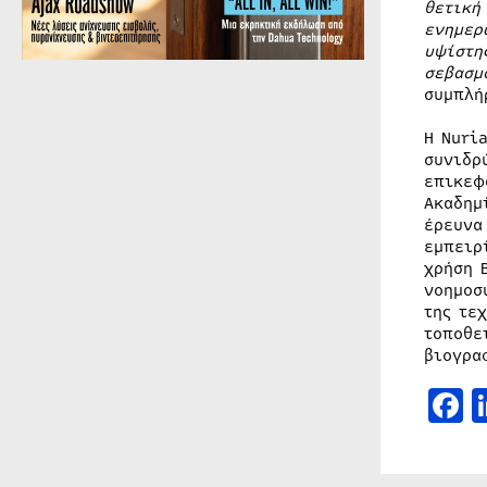
θετική
ενημερ
υψίστη
σεβασμ
συμπλή
Η Nuri
συνιδρ
επικεφ
Ακαδημ
έρευνα
εμπειρ
χρήση 
νοημοσ
της τε
τοποθε
βιογρα
F