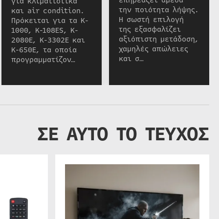
επηρεάζει άμεσα
για κλιματιστικά
την ποιότητα λήψης.
και air condition.
Η σωστή επιλογή
Πρόκειται για τα K-
της εξασφαλίζει
1000, K-108ES, K-
αξιόπιστη μετάδοση,
2080E, K-3302E και
χαμηλές απώλειες
K-650E, τα οποία
και σ…
προγραμματίζον…
ΣΕ ΑΥΤΟ ΤΟ ΤΕΥΧΟΣ