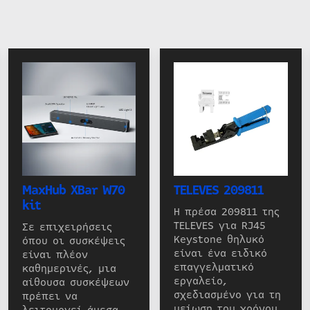
MaxHub XBar W70
TELEVES 209811
kit
Η πρέσα 209811 της
TELEVES για RJ45
Σε επιχειρήσεις
Keystone θηλυκό
όπου οι συσκέψεις
είναι ένα ειδικό
είναι πλέον
επαγγελματικό
καθημερινές, μια
εργαλείο,
αίθουσα συσκέψεων
σχεδιασμένο για τη
πρέπει να
μείωση του χρόνου