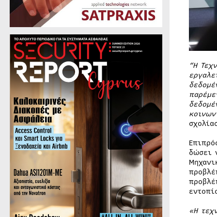
“Η Τεχ
εργαλε
δεδομέ
παρέμε
δεδομέ
κοινων
σχολία
Επιπρό
δώσει 
Μηχανι
προβλέ
προβλέ
εντοπί
«Η τεχ