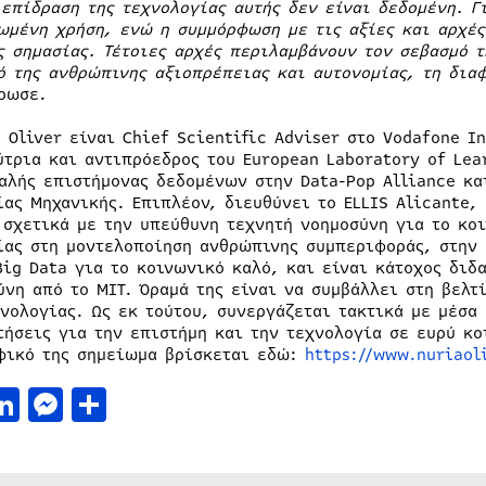
 επίδραση της τεχνολογίας αυτής δεν είναι δεδομένη. Γ
ωμένη χρήση, ενώ η συμμόρφωση με τις αξίες και αρχέ
ς σημασίας. Τέτοιες αρχές περιλαμβάνουν τον σεβασμό τ
ό της ανθρώπινης αξιοπρέπειας και αυτονομίας, τη διαφ
ρωσε.
a Oliver είναι Chief Scientific Adviser στο Vodafone I
ύτρια και αντιπρόεδρος του European Laboratory of Lea
αλής επιστήμονας δεδομένων στην Data-Pop Alliance κα
ίας Μηχανικής. Επιπλέον, διευθύνει το ELLIS Alicante,
 σχετικά με την υπεύθυνη τεχνητή νοημοσύνη για το κο
ίας στη μοντελοποίηση ανθρώπινης συμπεριφοράς, στην
Big Data για το κοινωνικό καλό, και είναι κάτοχος διδ
ύνη από το MIT. Όραμά της είναι να συμβάλλει στη βελ
χνολογίας. Ως εκ τούτου, συνεργάζεται τακτικά με μέσα
τήσεις για την επιστήμη και την τεχνολογία σε ευρύ κο
φικό της σημείωμα βρίσκεται εδώ:
https://www.nuriaol
acebook
LinkedIn
Messenger
Μοιραστείτε