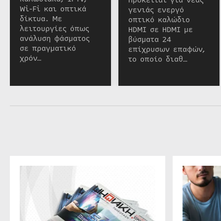
Πρόκειται για νέας
Wi-Fi και οπτικά
γενιάς ενεργό
δίκτυα. Με
οπτικό καλώδιο
λειτουργίες όπως
HDMI σε HDMI με
ανάλυση φάσματος
βύσματα 24
σε πραγματικό
επίχρυσων επαφών,
χρόν…
το οποίο διαθ…