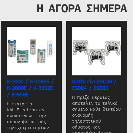
Η ΑΓΟΡΑ ΣΗΜΕΡΑ
K-1000 / K-108ES /
Kathrein ESC30 /
K-2080E / K-3302E
ESD84 / ESD85
/ K-650E
Η πρίζα κεραίας
αποτελεί το τελικό
Η εταιρεία
σημείο κάθε δικτύου
KAL Electronics
διανομής
ανακοινώνει την
τηλεοπτικού
παραλαβή σειράς
σήματος και
τηλεχειριστηρίων