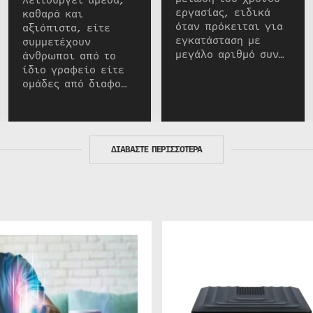
λειτουργεί άμεσα,
εργασίας, ειδικά
καθαρά και
όταν πρόκειται για
αξιόπιστα, είτε
εγκατάσταση με
συμμετέχουν
μεγάλο αριθμό συν…
άνθρωποι από το
ίδιο γραφείο είτε
ομάδες από διαφο…
ΔΙΑΒΑΣΤΕ ΠΕΡΙΣΣΟΤΕΡΑ