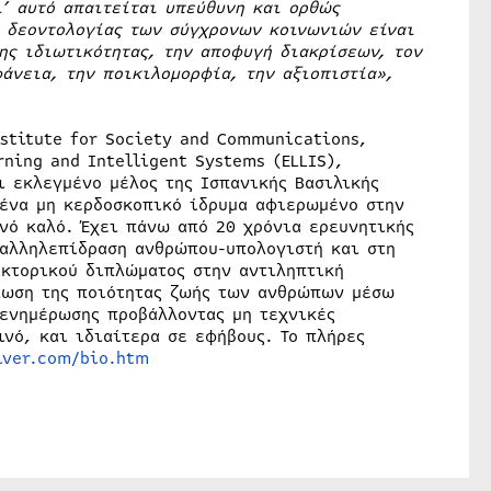
ι’ αυτό απαιτείται υπεύθυνη και ορθώς
ς δεοντολογίας των σύγχρονων κοινωνιών είναι
ης ιδιωτικότητας, την αποφυγή διακρίσεων, τον
άνεια, την ποικιλομορφία, την αξιοπιστία»,
nstitute for Society and Communications,
rning and Intelligent Systems (ELLIS),
ι εκλεγμένο μέλος της Ισπανικής Βασιλικής
 ένα μη κερδοσκοπικό ίδρυμα αφιερωμένο στην
ινό καλό. Έχει πάνω από 20 χρόνια ερευνητικής
 αλληλεπίδραση ανθρώπου-υπολογιστή και στη
ακτορικού διπλώματος στην αντιληπτική
τίωση της ποιότητας ζωής των ανθρώπων μέσω
 ενημέρωσης προβάλλοντας μη τεχνικές
ινό, και ιδιαίτερα σε εφήβους. Το πλήρες
iver.com/bio.htm