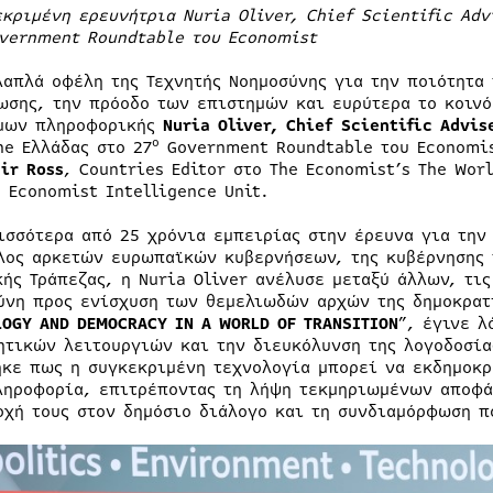
εκριμένη ερευνήτρια
Nuria
Oliver
,
Chief
Scientific
Adv
vernment
Roundtable
του
Economist
λαπλά οφέλη της Τεχνητής Νοημοσύνης για την ποιότητα 
ωσης, την πρόοδο των επιστημών και ευρύτερα το κοιν
μων πληροφορικής
Nuria
Oliver
,
Chief
Scientific
Advis
ο
ne Ελλάδας στο 27
Government Roundtable του Economis
ir
Ross
, Countries Editor στο The Economist’s The Wor
e Economist Intelligence Unit.
ισσότερα από 25 χρόνια εμπειρίας στην έρευνα για την
λος αρκετών ευρωπαϊκών κυβερνήσεων, της κυβέρνησης 
κής Τράπεζας, η Nuria Oliver ανέλυσε μεταξύ άλλων, τις
ύνη προς ενίσχυση των θεμελιωδών αρχών της δημοκρατί
LOGY
AND
DEMOCRACY
IN
A
WORLD
OF
TRANSITION
”, έγινε λ
ητικών λειτουργιών και την διευκόλυνση της λογοδοσί
ηκε πως η συγκεκριμένη τεχνολογία μπορεί να εκδημοκρ
ληροφορία, επιτρέποντας τη λήψη τεκμηριωμένων αποφά
οχή τους στον δημόσιο διάλογο και τη συνδιαμόρφωση π