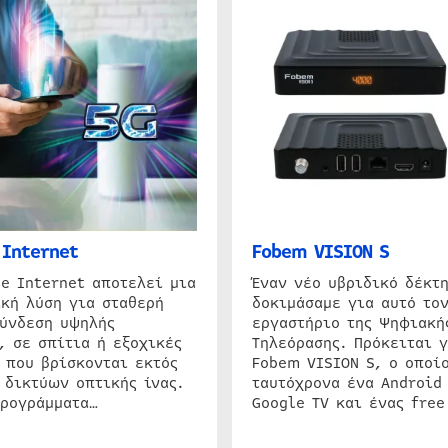
Internet
Fobem VISION S
e Internet αποτελεί μια
Έναν νέο υβριδικό δέκτ
κή λύση για σταθερή
δοκιμάσαμε για αυτό τον
σύνδεση υψηλής
εργαστήριο της Ψηφιακή
, σε σπίτια ή εξοχικές
Τηλεόρασης. Πρόκειται γ
 που βρίσκονται εκτός
Fobem VISION S, ο οποίο
 δικτύων οπτικής ίνας.
ταυτόχρονα ένα Android
προγράμματα…
Google TV και ένας free