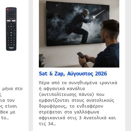
Sat & Zap, Αύγουστος 2026
η
Πέρα από τα συνηθισμένα ιρανικά
 μήνα στο
ή αφγανικά κανάλια
ς
(αντιπολίτευσης πάντα) που
ια τον
εμφανίζονται στους ανατολικούς
ς είναι
δορυφόρους, το ενδιαφέρον
 Box με
στρέφεται στα γαλλόφωνα
 to…
αφρικανικά στις 3 Ανατολικά και
τις 34…