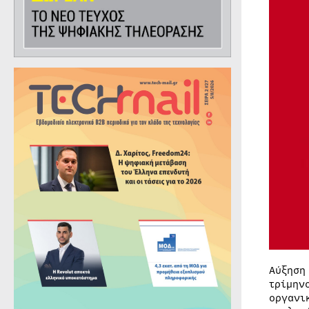
Αύξηση
τρίμην
οργανι