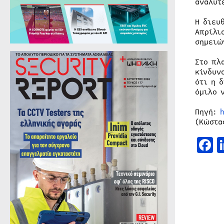
αναλυτ
Η διευ
Απρίλι
σημειώ
Στο πλ
κίνδυν
ότι η 
όμιλο 
Πηγή:
(Κώστα
F