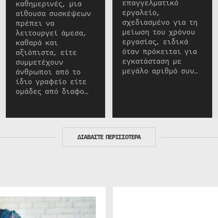
επαγγελματικό
καθημερινές, μια
εργαλείο,
αίθουσα συσκέψεων
σχεδιασμένο για τη
πρέπει να
μείωση του χρόνου
λειτουργεί άμεσα,
εργασίας, ειδικά
καθαρά και
όταν πρόκειται για
αξιόπιστα, είτε
εγκατάσταση με
συμμετέχουν
μεγάλο αριθμό συν…
άνθρωποι από το
ίδιο γραφείο είτε
ομάδες από διαφο…
ΔΙΑΒΑΣΤΕ ΠΕΡΙΣΣΟΤΕΡΑ