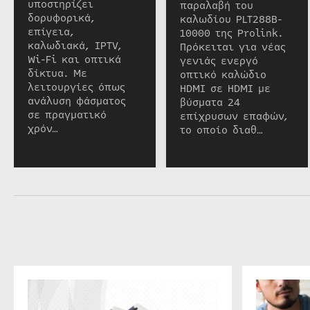
υποστηρίζει
παραλαβή του
δορυφορικά,
καλωδίου PLT288B-
επίγεια,
10000 της Prolink.
καλωδιακά, IPTV,
Πρόκειται για νέας
Wi-Fi και οπτικά
γενιάς ενεργό
δίκτυα. Με
οπτικό καλώδιο
λειτουργίες όπως
HDMI σε HDMI με
ανάλυση φάσματος
βύσματα 24
σε πραγματικό
επίχρυσων επαφών,
χρόν…
το οποίο διαθ…