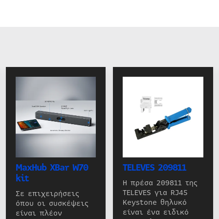
MaxHub XBar W70
TELEVES 209811
kit
Η πρέσα 209811 της
TELEVES για RJ45
Σε επιχειρήσεις
Keystone θηλυκό
όπου οι συσκέψεις
είναι ένα ειδικό
είναι πλέον