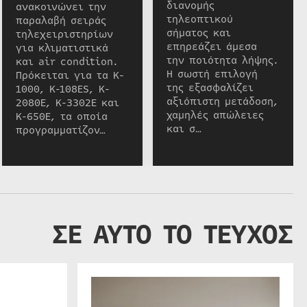
διανομής
ανακοινώνει την
τηλεοπτικού
παραλαβή σειράς
σήματος και
τηλεχειριστηρίων
επηρεάζει άμεσα
για κλιματιστικά
την ποιότητα λήψης.
και air condition.
Η σωστή επιλογή
Πρόκειται για τα K-
της εξασφαλίζει
1000, K-108ES, K-
αξιόπιστη μετάδοση,
2080E, K-3302E και
χαμηλές απώλειες
K-650E, τα οποία
και σ…
προγραμματίζον…
ΣΕ ΑΥΤΟ ΤΟ ΤΕΥΧΟΣ