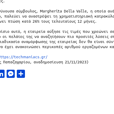
ές.
θύνουσα σύμβουλος, Margherita Della Valle, η οποία αν
ο, παλεύει να αναστρέψει τη χρηματιστηριακή κατρακύλα
νει πτώση κατά 26% τους τελευταίους 12 μήνες.
αίσιο αυτό, η εταιρεία αύξησε τις τιμές που χρεώνει 
ο οι πελάτες της να αναζητήσουν πιο προσιτές λύσεις σ
διαδικασία αναμόρφωσης της εταιρείας δεν θα είναι σύν
να έχει ανακοινώσει περικοπές αριθμού εργαζομένων κα
https://techmaniacs.gr/
ς Παπαζαχαρίου, αναδημοσίευση 21/11/2023)
acebook
LinkedIn
Messenger
Μοιραστείτε