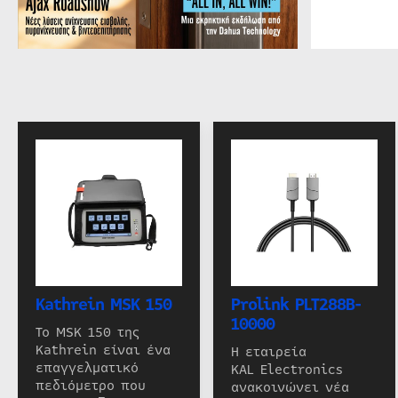
Kathrein MSK 150
Prolink PLT288B-
10000
Το MSK 150 της
Kathrein είναι ένα
Η εταιρεία
επαγγελματικό
KAL Electronics
πεδιόμετρο που
ανακοινώνει νέα