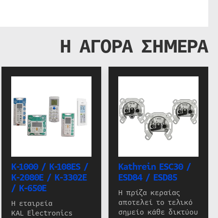
Η ΑΓΟΡΑ ΣΗΜΕΡΑ
K-1000 / K-108ES /
Kathrein ESC30 /
K-2080E / K-3302E
ESD84 / ESD85
/ K-650E
Η πρίζα κεραίας
αποτελεί το τελικό
Η εταιρεία
σημείο κάθε δικτύου
KAL Electronics