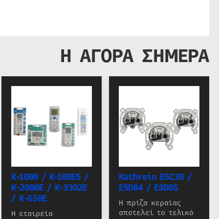
Η ΑΓΟΡΑ ΣΗΜΕΡΑ
K-1000 / K-108ES /
Kathrein ESC30 /
K-2080E / K-3302E
ESD84 / ESD85
/ K-650E
Η πρίζα κεραίας
αποτελεί το τελικό
Η εταιρεία