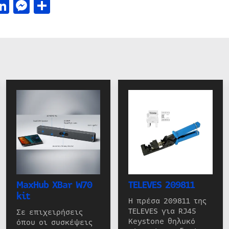
acebook
LinkedIn
Messenger
Μοιραστείτε
MaxHub XBar W70
TELEVES 209811
kit
Η πρέσα 209811 της
TELEVES για RJ45
Σε επιχειρήσεις
Keystone θηλυκό
όπου οι συσκέψεις