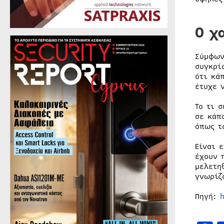
Ο χ
Σύμφων
συγκρί
ότι κά
έτυχε 
Το τι 
σε κάπ
όπως τ
Είναι 
έχουν 
μελετη
γνωρίζ
Πηγή: