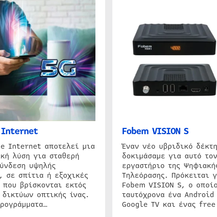
Internet
Fobem VISION S
e Internet αποτελεί μια
Έναν νέο υβριδικό δέκτ
κή λύση για σταθερή
δοκιμάσαμε για αυτό τον
σύνδεση υψηλής
εργαστήριο της Ψηφιακή
, σε σπίτια ή εξοχικές
Τηλεόρασης. Πρόκειται γ
 που βρίσκονται εκτός
Fobem VISION S, ο οποίο
 δικτύων οπτικής ίνας.
ταυτόχρονα ένα Android
προγράμματα…
Google TV και ένας free