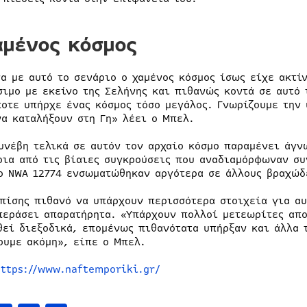
αμένος κόσμος
α με αυτό το σενάριο ο χαμένος κόσμος ίσως είχε ακτίν
σιμο με εκείνο της Σελήνης και πιθανώς κοντά σε αυτό 
ποτε υπήρχε ένας κόσμος τόσο μεγάλος. Γνωρίζουμε την 
να καταλήξουν στη Γη» λέει ο Μπελ.
συνέβη τελικά σε αυτόν τον αρχαίο κόσμο παραμένει άγν
οια από τις βίαιες συγκρούσεις που αναδιαμόρφωναν συ
ο NWA 12774 ενσωματώθηκαν αργότερα σε άλλους βραχώδε
επίσης πιθανό να υπάρχουν περισσότερα στοιχεία για αυ
περάσει απαρατήρητα. «Υπάρχουν πολλοί μετεωρίτες απο
θεί διεξοδικά, επομένως πιθανότατα υπήρξαν και άλλα 
ουμε ακόμη», είπε ο Μπελ.
https://www.naftemporiki.gr/