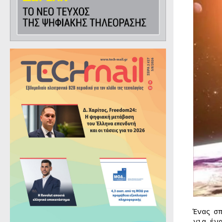
Ένας σ
για έν