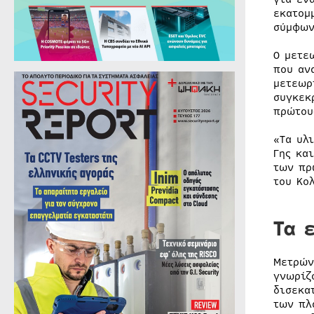
εκατομ
σύμφων
Ο μετε
που αν
μετεωρ
συγκεκ
πρώτου
«Τα υλ
Γης κα
των πρ
του Κο
Τα 
Μετρών
γνωρίζ
δισεκα
των πλ