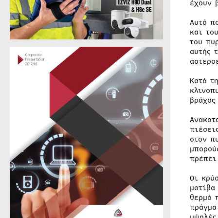
έχουν 
Αυτό π
και το
του πυ
αυτής 
αστερο
Κατά τ
κλινοπ
βράχος
Ανακατ
πιέσει
στον π
μπορού
πρέπει
Οι κρύ
μοτίβα
θερμό 
πράγμα
υψηλές