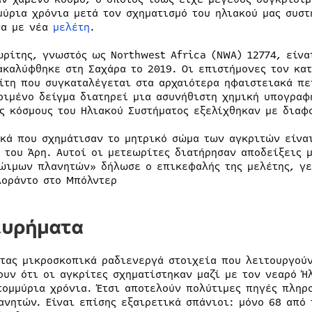
μύρια χρόνια μετά τον σχηματισμό του ηλιακού μας συστ
α με νέα
μελέτη
.
ωρίτης, γνωστός ως Northwest Africa (NWA) 12774, είν
ακαλύφθηκε στη Σαχάρα το 2019. Οι επιστήμονες τον κατ
ίτη που συγκαταλέγεται στα αρχαιότερα ηφαιστειακά πε
ριμένο δείγμα διατηρεί μια ασυνήθιστη χημική υπογραφ
ς κόσμους του Ηλιακού Συστήματος εξελίχθηκαν με διαφ
ικά που σχημάτισαν το μητρικό σώμα των αγκριτών είνα
ι του Άρη. Αυτοί οι μετεωρίτες διατήρησαν αποδείξεις 
ώιμων πλανητών» δήλωσε ο επικεφαλής της μελέτης, γε
λοράντο στο Μπόλντερ
ευρήματα
τας μικροσκοπικά ραδιενεργά στοιχεία που λειτουργούν
ουν ότι οι αγκρίτες σχηματίστηκαν μαζί με τον νεαρό Ή
τομμύρια χρόνια. Έτσι αποτελούν πολύτιμες πηγές πληρ
ανητών. Είναι επίσης εξαιρετικά σπάνιοι: μόνο 68 από