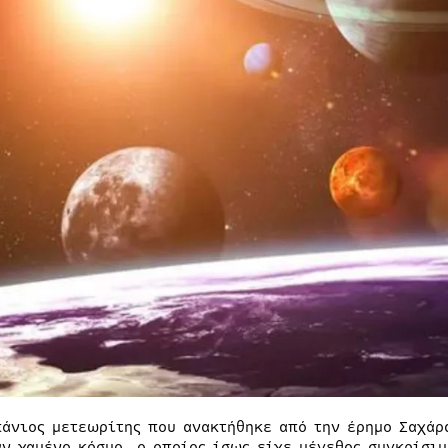
πάνιος μετεωρίτης που ανακτήθηκε από την έρημο Σαχάρ
αν χαμένο κόσμο, ο οποίος ίσως είχε μέγεθος συγκρίσιμ