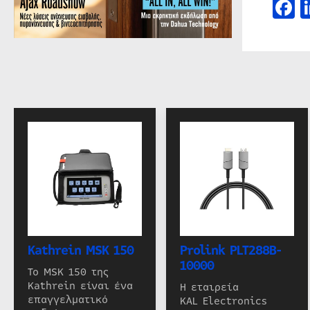
F
Kathrein MSK 150
Prolink PLT288B-
10000
Το MSK 150 της
Kathrein είναι ένα
Η εταιρεία
επαγγελματικό
KAL Electronics