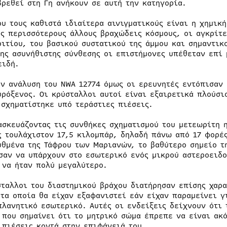
βρεθεί στη Γη ανήκουν σε αυτή την κατηγορία.
ου τους καθιστά ιδιαίτερα αινιγματικούς είναι η χημική
υς περισσότερους άλλους βραχώδεις κόσμους, οι αγκρίτ
ριτίου, του βασικού συστατικού της άμμου και σημαντικ
της ασυνήθιστης σύνθεσης οι επιστήμονες υπέθεταν επί
ειδή.
ην ανάλυση του NWA 12774 όμως οι ερευνητές εντόπισαν
υρόξενος. Οι κρύσταλλοι αυτοί είναι εξαιρετικά πλούσι
 σχηματίστηκε υπό τεράστιες πιέσεις.
ασκευάζοντας τις συνθήκες σχηματισμού του μετεωρίτη 
ς τουλάχιστον 17,5 κιλομπάρ, δηλαδή πάνω από 17 φορέ
υθμένα της Τάφρου των Μαριανών, το βαθύτερο σημείο τη
σαν να υπάρχουν στο εσωτερικό ενός μικρού αστεροειδο
 να ήταν πολύ μεγαλύτερο.
σταλλοι του διαστημικού βράχου διατήρησαν επίσης χαρ
 τα οποία θα είχαν εξαφανιστεί εάν είχαν παραμείνει γ
πλανητικό εσωτερικό. Αυτές οι ενδείξεις δείχνουν ότι 
 που σημαίνει ότι το μητρικό σώμα έπρεπε να είναι ακ
 πιέσεις κοντά στην επιφάνειά του.