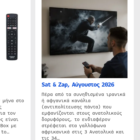
Sat & Zap, Αύγουστος 2026
η
Πέρα από τα συνηθισμένα ιρανικά
 μήνα στο
ή αφγανικά κανάλια
ς
(αντιπολίτευσης πάντα) που
ια τον
εμφανίζονται στους ανατολικούς
ς είναι
δορυφόρους, το ενδιαφέρον
 Box με
στρέφεται στα γαλλόφωνα
 to…
αφρικανικά στις 3 Ανατολικά και
τις 34…