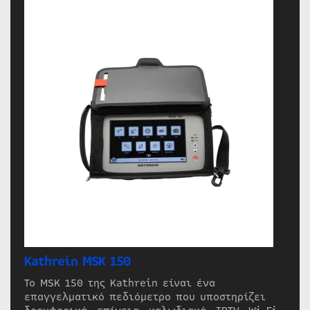
Kathrein MSK 150
Το MSK 150 της Kathrein είναι ένα
επαγγελματικό πεδιόμετρο που υποστηρίζει