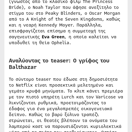
(γνωστός από το κλασικό φιλμ The Princess
Bride), ο Noah Taylor που άφησε ανεξίτηλο το
στίγμα του στο Peaky Blinders, ο Oscar Morgan
από το A Knight of the Seven Kingdoms, καθώς
και η νεαρή Kennedy Moyer. Παράλληλα,
επισφραγίζεται επίσημα η συμμετοχή της
σαγηνευτικής
Eva Green
, η οποία καλείται να
υποδυθεί τη θεία Ophelia.
Αναλύοντας το teaser: Ο γρίφος του
Balthazar
Το σύντομο teaser που έδωσε στη δημοσιότητα
το Netflix είναι προσεκτικά μελετημένο και
γεμάτο κρυφά μηνύματα. Το κλιπ κάνει πρεμιέρα
με τον πιστό υπηρέτη Lurch και τον Varicose να
λικνίζονται ρυθμικά, προετοιμάζοντας το
έδαφος για ένα μεγαλοπρεπές οικογενειακό
δείπνο. Καθώς το βαρύ ξύλινο τραπέζι
στρώνεται, οι θεατές βλέπουν τα ονόματα του
λαμπερού καστ να παρουσιάζονται κυριολεκτικά