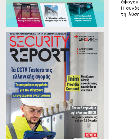
άψογα»
Η συνδ
τη λύσ