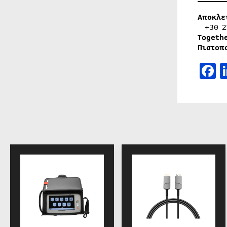
Αποκλε
+30 21
Togeth
Πιστοπ
F