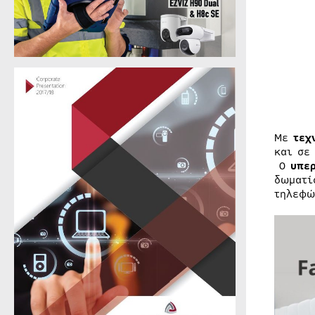
Με
τεχ
και σε
Ο
υπε
δωματί
τηλεφώ