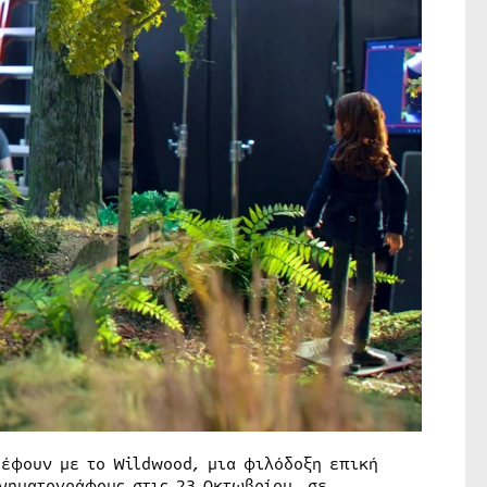
ρέφουν με το Wildwood, μια φιλόδοξη επική
ινηματογράφους στις 23 Οκτωβρίου, σε