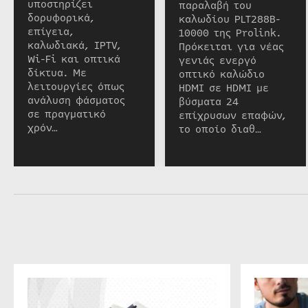
υποστηρίζει
παραλαβή του
δορυφορικά,
καλωδίου PLT288B-
επίγεια,
10000 της Prolink.
καλωδιακά, IPTV,
Πρόκειται για νέας
Wi-Fi και οπτικά
γενιάς ενεργό
δίκτυα. Με
οπτικό καλώδιο
λειτουργίες όπως
HDMI σε HDMI με
ανάλυση φάσματος
βύσματα 24
σε πραγματικό
επίχρυσων επαφών,
χρόν…
το οποίο διαθ…