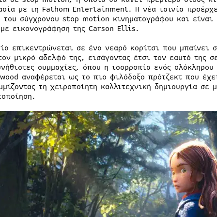
ασία με τη Fathom Entertainment. Η νέα ταινία προέρχε
η του σύγχρονου stop motion κινηματογράφου και είναι 
 με εικονογράφηση της Carson Ellis.
ρία επικεντρώνεται σε ένα νεαρό κορίτσι που μπαίνει 
τον μικρό αδελφό της, εισάγοντας έτσι τον εαυτό της σ
υνήθιστες συμμαχίες, όπου η ισορροπία ενός ολόκληρου
dwood αναφέρεται ως το πιο φιλόδοξο πρότζεκτ που έχει
μμίζοντας τη χειροποίητη καλλιτεχνική δημιουργία σε 
τοποίηση.