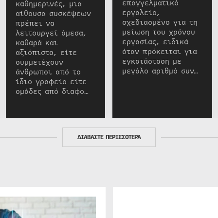
επαγγελματικό
καθημερινές, μια
εργαλείο,
αίθουσα συσκέψεων
σχεδιασμένο για τη
πρέπει να
μείωση του χρόνου
λειτουργεί άμεσα,
εργασίας, ειδικά
καθαρά και
όταν πρόκειται για
αξιόπιστα, είτε
εγκατάσταση με
συμμετέχουν
μεγάλο αριθμό συν…
άνθρωποι από το
ίδιο γραφείο είτε
ομάδες από διαφο…
ΔΙΑΒΑΣΤΕ ΠΕΡΙΣΣΟΤΕΡΑ