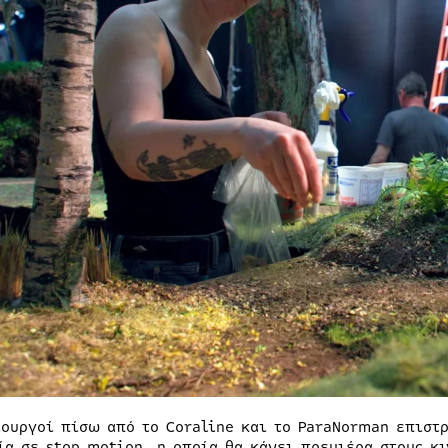
ιουργοί πίσω από το Coraline και το ParaNorman επιστ
ία σε stop motion, η οποία θα κάνει πρεμιέρα στους κ