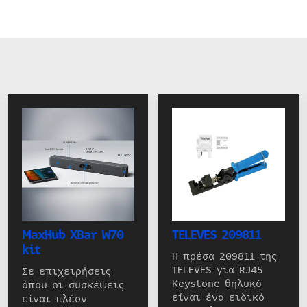
MaxHub XBar W70
TELEVES 209811
kit
Η πρέσα 209811 της
TELEVES για RJ45
Σε επιχειρήσεις
Keystone θηλυκό
όπου οι συσκέψεις
είναι ένα ειδικό
είναι πλέον