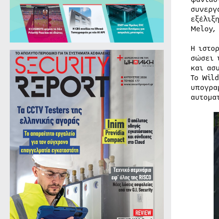
συνεργ
εξέλιξ
Meloy,
Η ιστο
σώσει 
και ασ
Το Wil
υπογρα
αυτομα