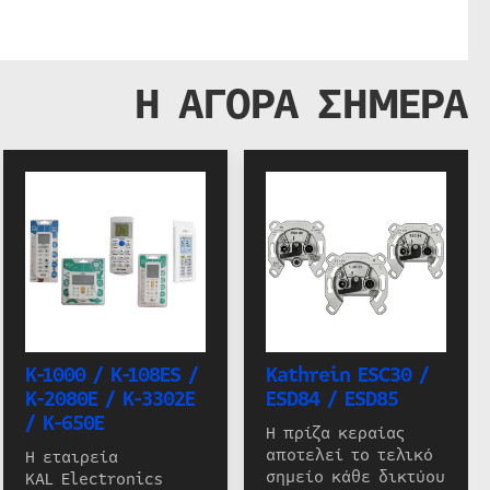
Η ΑΓΟΡΑ ΣΗΜΕΡΑ
K-1000 / K-108ES /
Kathrein ESC30 /
K-2080E / K-3302E
ESD84 / ESD85
/ K-650E
Η πρίζα κεραίας
αποτελεί το τελικό
Η εταιρεία
σημείο κάθε δικτύου
KAL Electronics