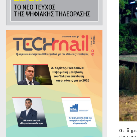
Οι δημ
φαντασ