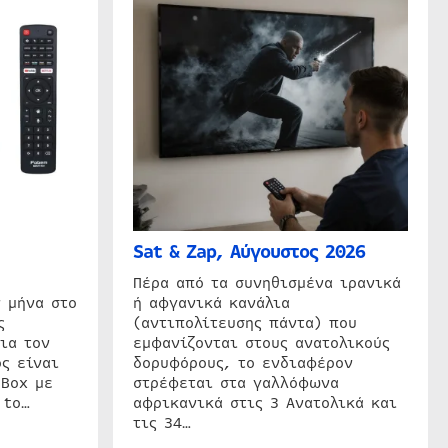
Sat & Zap, Αύγουστος 2026
η
Πέρα από τα συνηθισμένα ιρανικά
 μήνα στο
ή αφγανικά κανάλια
ς
(αντιπολίτευσης πάντα) που
ια τον
εμφανίζονται στους ανατολικούς
ς είναι
δορυφόρους, το ενδιαφέρον
 Box με
στρέφεται στα γαλλόφωνα
 to…
αφρικανικά στις 3 Ανατολικά και
τις 34…