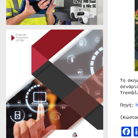
Τη σκη
σενάρι
Trembl
Πηγή:
(Κώστα
F