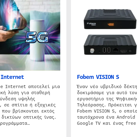
Internet
Fobem VISION S
e Internet αποτελεί μια
Έναν νέο υβριδικό δέκτ
κή λύση για σταθερή
δοκιμάσαμε για αυτό τον
σύνδεση υψηλής
εργαστήριο της Ψηφιακή
, σε σπίτια ή εξοχικές
Τηλεόρασης. Πρόκειται γ
 που βρίσκονται εκτός
Fobem VISION S, ο οποίο
 δικτύων οπτικής ίνας.
ταυτόχρονα ένα Android
προγράμματα…
Google TV και ένας free