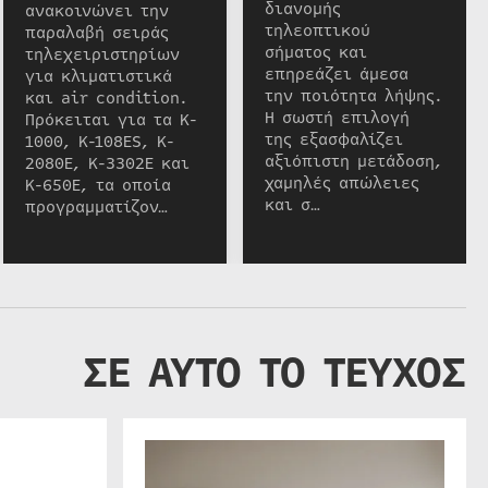
διανομής
ανακοινώνει την
τηλεοπτικού
παραλαβή σειράς
σήματος και
τηλεχειριστηρίων
επηρεάζει άμεσα
για κλιματιστικά
την ποιότητα λήψης.
και air condition.
Η σωστή επιλογή
Πρόκειται για τα K-
της εξασφαλίζει
1000, K-108ES, K-
αξιόπιστη μετάδοση,
2080E, K-3302E και
χαμηλές απώλειες
K-650E, τα οποία
και σ…
προγραμματίζον…
ΣΕ ΑΥΤΟ ΤΟ ΤΕΥΧΟΣ