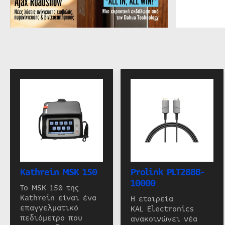
Kathrein MSK 150
Prolink PLT288B-
10000
Το MSK 150 της
Kathrein είναι ένα
Η εταιρεία
επαγγελματικό
KAL Electronics
πεδιόμετρο που
ανακοινώνει νέα