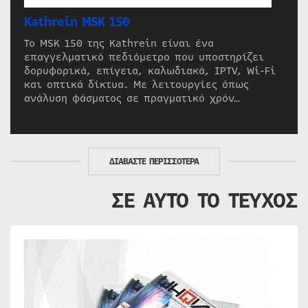
Kathrein MSK 150
Το MSK 150 της Kathrein είναι ένα
επαγγελματικό πεδιόμετρο που υποστηρίζει
δορυφορικά, επίγεια, καλωδιακά, IPTV, Wi-Fi
και οπτικά δίκτυα. Με λειτουργίες όπως
ανάλυση φάσματος σε πραγματικό χρόν…
ΔΙΑΒΑΣΤΕ ΠΕΡΙΣΣΟΤΕΡΑ
ΣΕ ΑΥΤΟ ΤΟ ΤΕΥΧΟΣ