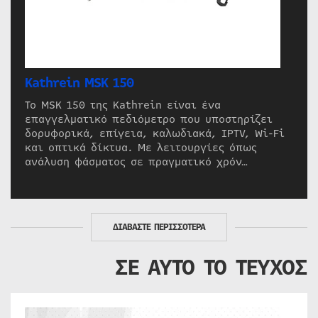
Kathrein MSK 150
Το MSK 150 της Kathrein είναι ένα
επαγγελματικό πεδιόμετρο που υποστηρίζει
δορυφορικά, επίγεια, καλωδιακά, IPTV, Wi-Fi
και οπτικά δίκτυα. Με λειτουργίες όπως
ανάλυση φάσματος σε πραγματικό χρόν…
ΔΙΑΒΑΣΤΕ ΠΕΡΙΣΣΟΤΕΡΑ
ΣΕ ΑΥΤΟ ΤΟ ΤΕΥΧΟΣ