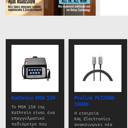
Kathrein MSK 150
Prolink PLT288B-
10000
Το MSK 150 της
Kathrein είναι ένα
Η εταιρεία
επαγγελματικό
KAL Electronics
πεδιόμετρο που
ανακοινώνει νέα