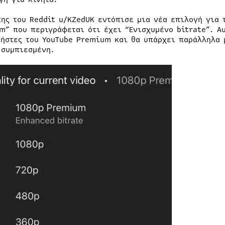
της του Reddit u/KZedUK εντόπισε μια νέα επιλογή για 
m” που περιγράφεται ότι έχει “Ενισχυμένο bitrate”. Αυ
ρήστες του YouTube Premium και θα υπάρχει παράλληλα 
 συμπιεσμένη.