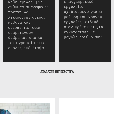
επαγγελματικό
καθημερινές, μια
εργαλείο,
αίθουσα συσκέψεων
σχεδιασμένο για τη
πρέπει να
μείωση του χρόνου
λειτουργεί άμεσα,
εργασίας, ειδικά
καθαρά και
όταν πρόκειται για
αξιόπιστα, είτε
εγκατάσταση με
συμμετέχουν
μεγάλο αριθμό συν…
άνθρωποι από το
ίδιο γραφείο είτε
ομάδες από διαφο…
ΔΙΑΒΑΣΤΕ ΠΕΡΙΣΣΟΤΕΡΑ