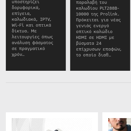
υποστηρίζει
παραλαβή του
δορυφορικά,
καλωδίου PLT288B-
επίγεια,
10000 της Prolink.
καλωδιακά, IPTV,
Πρόκειται για νέας
Wi-Fi και οπτικά
γενιάς ενεργό
δίκτυα. Με
οπτικό καλώδιο
λειτουργίες όπως
HDMI σε HDMI με
ανάλυση φάσματος
βύσματα 24
σε πραγματικό
επίχρυσων επαφών,
χρόν…
το οποίο διαθ…