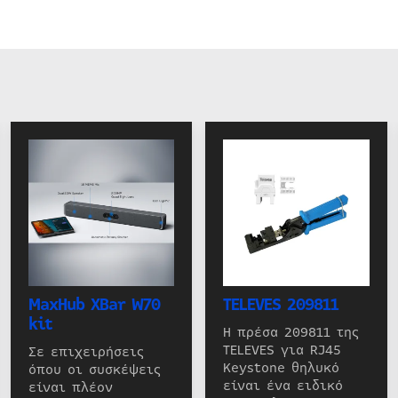
MaxHub XBar W70
TELEVES 209811
kit
Η πρέσα 209811 της
TELEVES για RJ45
Σε επιχειρήσεις
Keystone θηλυκό
όπου οι συσκέψεις
είναι ένα ειδικό
είναι πλέον