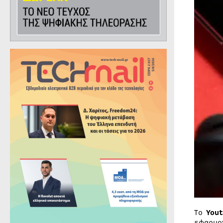
To
Υοut
εφαρμο