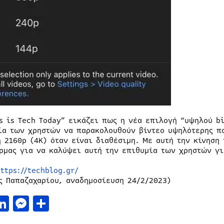
is is Tech Today” εικάζει πως η νέα επιλογή “υψηλού b
ία των χρηστών να παρακολουθούν βίντεο υψηλότερης πο
ή 2160p (4K) όταν είναι διαθέσιμη. Με αυτή την κίνηση
ρμας για να καλύψει αυτή την επιθυμία των χρηστών γι
ttps://techblog.gr/
ς Παπαζαχαρίου, αναδημοσίευση 24/2/2023)
acebook
LinkedIn
Messenger
Μοιραστείτε