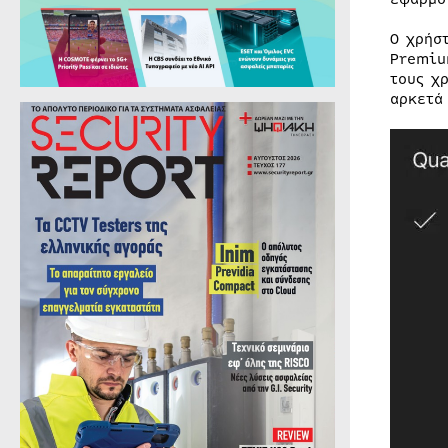
Ο χρήσ
Premiu
τους χ
αρκετά