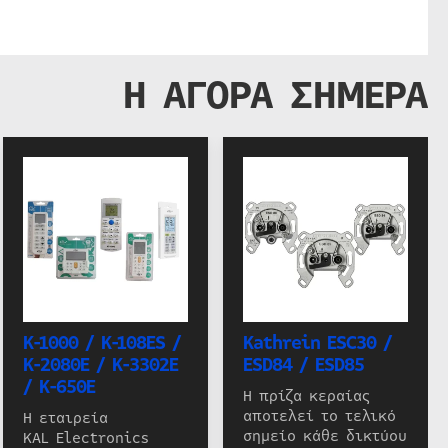
Η ΑΓΟΡΑ ΣΗΜΕΡΑ
K-1000 / K-108ES /
Kathrein ESC30 /
K-2080E / K-3302E
ESD84 / ESD85
/ K-650E
Η πρίζα κεραίας
αποτελεί το τελικό
Η εταιρεία
σημείο κάθε δικτύου
KAL Electronics