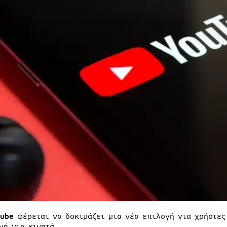
ube
φέρεται να δοκιμάζει μια νέα επιλογή για χρήστες
γή για κινητά.