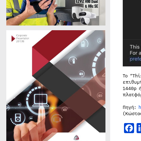
Το “Th
επιθυμ
1440p 
πλατφό
Πηγή:
h
(Κώστα
F