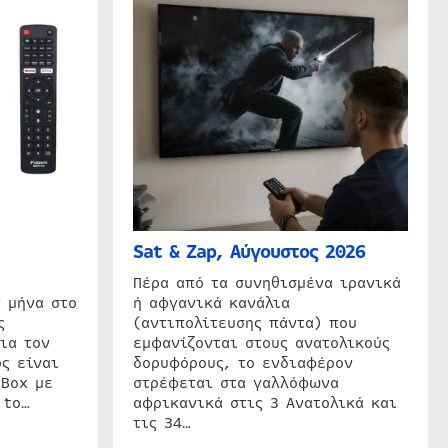
Sat & Zap, Αύγουστος 2026
η
Πέρα από τα συνηθισμένα ιρανικά
 μήνα στο
ή αφγανικά κανάλια
ς
(αντιπολίτευσης πάντα) που
ια τον
εμφανίζονται στους ανατολικούς
ς είναι
δορυφόρους, το ενδιαφέρον
 Box με
στρέφεται στα γαλλόφωνα
 to…
αφρικανικά στις 3 Ανατολικά και
τις 34…