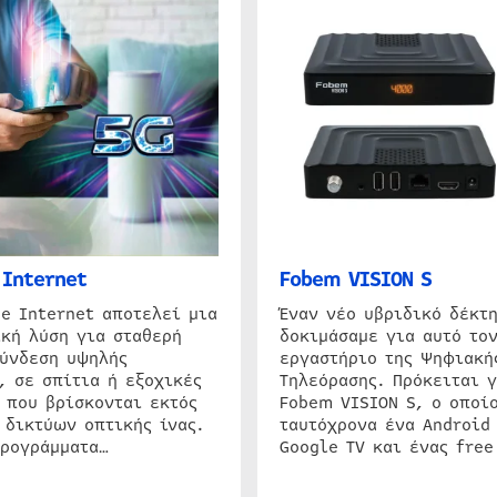
Internet
Fobem VISION S
e Internet αποτελεί μια
Έναν νέο υβριδικό δέκτ
κή λύση για σταθερή
δοκιμάσαμε για αυτό τον
σύνδεση υψηλής
εργαστήριο της Ψηφιακή
, σε σπίτια ή εξοχικές
Τηλεόρασης. Πρόκειται γ
 που βρίσκονται εκτός
Fobem VISION S, ο οποίο
 δικτύων οπτικής ίνας.
ταυτόχρονα ένα Android
προγράμματα…
Google TV και ένας free