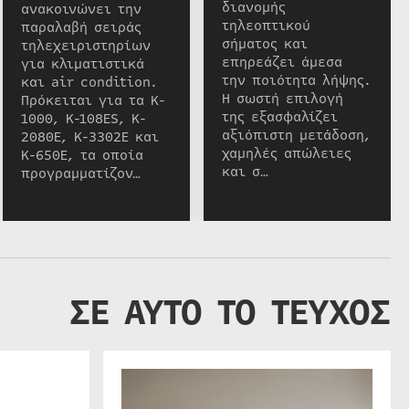
διανομής
ανακοινώνει την
τηλεοπτικού
παραλαβή σειράς
σήματος και
τηλεχειριστηρίων
επηρεάζει άμεσα
για κλιματιστικά
την ποιότητα λήψης.
και air condition.
Η σωστή επιλογή
Πρόκειται για τα K-
της εξασφαλίζει
1000, K-108ES, K-
αξιόπιστη μετάδοση,
2080E, K-3302E και
χαμηλές απώλειες
K-650E, τα οποία
και σ…
προγραμματίζον…
ΣΕ ΑΥΤΟ ΤΟ ΤΕΥΧΟΣ