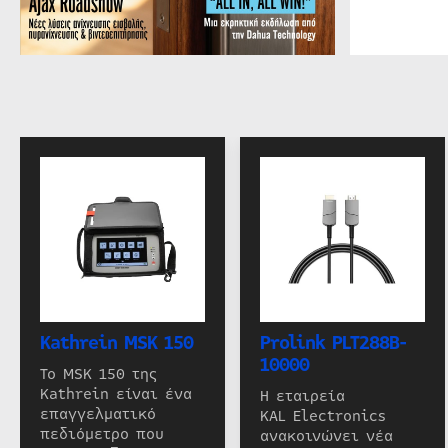
Kathrein MSK 150
Prolink PLT288B-
10000
Το MSK 150 της
Kathrein είναι ένα
Η εταιρεία
επαγγελματικό
KAL Electronics
πεδιόμετρο που
ανακοινώνει νέα