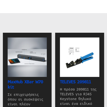
MaxHub XBar W70
TELEVES 209811
kit
Η πρέσα 209811 της
TELEVES για RJ45
Σε επιχειρήσεις
Keystone θηλυκό
όπου οι συσκέψεις
είναι ένα ειδικό
είναι πλέον