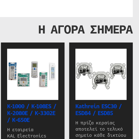
Η ΑΓΟΡΑ ΣΗΜΕΡΑ
K-1000 / K-108ES /
Kathrein ESC30 /
K-2080E / K-3302E
ESD84 / ESD85
/ K-650E
Η πρίζα κεραίας
αποτελεί το τελικό
Η εταιρεία
σημείο κάθε δικτύου
KAL Electronics