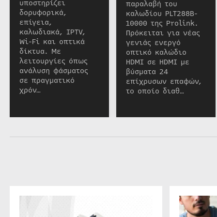
υποστηρίζει
παραλαβή του
δορυφορικά,
καλωδίου PLT288B-
επίγεια,
10000 της Prolink.
καλωδιακά, IPTV,
Πρόκειται για νέας
Wi-Fi και οπτικά
γενιάς ενεργό
δίκτυα. Με
οπτικό καλώδιο
λειτουργίες όπως
HDMI σε HDMI με
ανάλυση φάσματος
βύσματα 24
σε πραγματικό
επίχρυσων επαφών,
χρόν…
το οποίο διαθ…