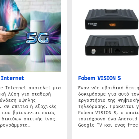
Internet
Fobem VISION S
e Internet αποτελεί μια
Έναν νέο υβριδικό δέκτ
κή λύση για σταθερή
δοκιμάσαμε για αυτό τον
σύνδεση υψηλής
εργαστήριο της Ψηφιακή
, σε σπίτια ή εξοχικές
Τηλεόρασης. Πρόκειται γ
 που βρίσκονται εκτός
Fobem VISION S, ο οποίο
 δικτύων οπτικής ίνας.
ταυτόχρονα ένα Android
προγράμματα…
Google TV και ένας free