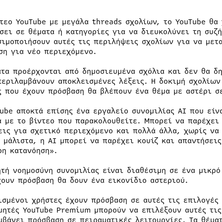
.
ντεο YouTube με μεγάλα threads σχολίων, το YouTube θα
σει σε θέματα ή κατηγορίες για να διευκολύνει τη συζή
σιμοποιήσουν αυτές τις περιλήψεις σχολίων για να μετ
ση για νέο περιεχόμενο.
ατα προέρχονται από δημοσιευμένα σχόλια και δεν θα δ
περιλαμβάνουν αποκλεισμένες λέξεις. Η δοκιμή σχολίων
ς που έχουν πρόσβαση θα βλέπουν ένα θέμα με αστέρι σε
Tube αποκτά επίσης ένα εργαλείο συνομιλίας AI που είν
ά με το βίντεο που παρακολουθείτε. Μπορεί να παρέχει
εις για σχετικό περιεχόμενο και πολλά άλλα, χωρίς να
, μάλιστα, η AI μπορεί να παρέχει κουίζ και απαντήσει
ρη κατανόηση».
ητή νοημοσύνη συνομιλίας είναι διαθέσιμη σε ένα μικρό
χουν πρόσβαση θα δουν ένα εικονίδιο αστεριού.
ισμένοι χρήστες έχουν πρόσβαση σε αυτές τις επιλογές 
μητές YouTube Premium μπορούν να επιλέξουν αυτές τις
μβάνει πρόσβαση σε πειραματικές λειτουργίες. Τα θέμα