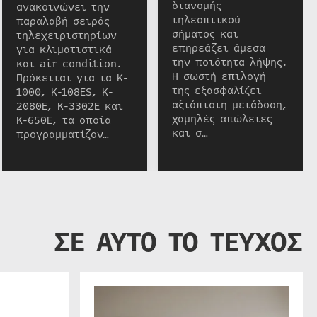
διανομής
ανακοινώνει την
τηλεοπτικού
παραλαβή σειράς
σήματος και
τηλεχειριστηρίων
επηρεάζει άμεσα
για κλιματιστικά
την ποιότητα λήψης.
και air condition.
Η σωστή επιλογή
Πρόκειται για τα K-
της εξασφαλίζει
1000, K-108ES, K-
αξιόπιστη μετάδοση,
2080E, K-3302E και
χαμηλές απώλειες
K-650E, τα οποία
και σ…
προγραμματίζον…
ΣΕ ΑΥΤΟ ΤΟ ΤΕΥΧΟΣ