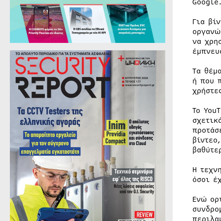
Google
Για βί
οργανώ
να χρη
έμπνευ
Τα θέμ
ή που 
χρήστε
Το You
σχετικ
προτάσ
βίντεο
βαθύτε
Η τεχν
όσοι έ
Ενώ ορ
συνδρο
περιλα