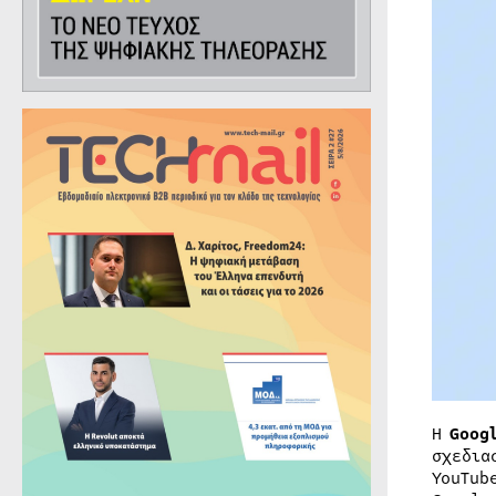
Η
Goog
σχεδια
YouTub