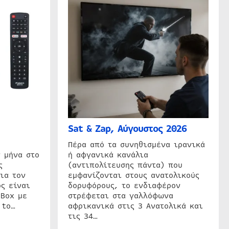
Sat & Zap, Αύγουστος 2026
η
Πέρα από τα συνηθισμένα ιρανικά
 μήνα στο
ή αφγανικά κανάλια
ς
(αντιπολίτευσης πάντα) που
ια τον
εμφανίζονται στους ανατολικούς
ς είναι
δορυφόρους, το ενδιαφέρον
 Box με
στρέφεται στα γαλλόφωνα
 to…
αφρικανικά στις 3 Ανατολικά και
τις 34…