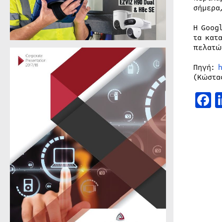
σήμερα
Η Goog
τα κατ
πελατώ
Πηγή:
h
(Κώστα
F