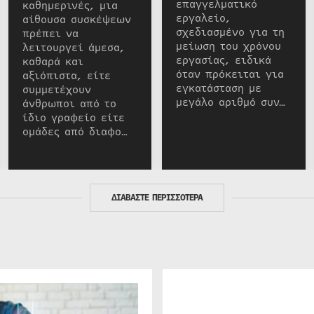
επαγγελματικό
καθημερινές, μια
εργαλείο,
αίθουσα συσκέψεων
σχεδιασμένο για τη
πρέπει να
μείωση του χρόνου
λειτουργεί άμεσα,
εργασίας, ειδικά
καθαρά και
όταν πρόκειται για
αξιόπιστα, είτε
εγκατάσταση με
συμμετέχουν
μεγάλο αριθμό συν…
άνθρωποι από το
ίδιο γραφείο είτε
ομάδες από διαφο…
ΔΙΑΒΑΣΤΕ ΠΕΡΙΣΣΟΤΕΡΑ