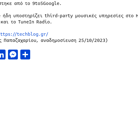
στηκε από το 9to5Google.
 ήδη υποστηρίζει third-party μουσικές υπηρεσίες στο ‌H
 και το TuneIn Radio.
ttps://techblog.gr/
ς Παπαζαχαρίου, αναδημοσίευση 25/10/2023)
acebook
LinkedIn
Messenger
Μοιραστείτε