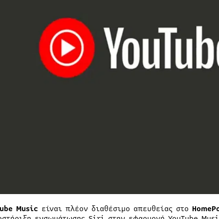
ube Music
είναι πλέον διαθέσιμο απευθείας στο
HomeP
οστήριξη ενσωμάτωσης Siri στην εφαρμογή YouTube Musi