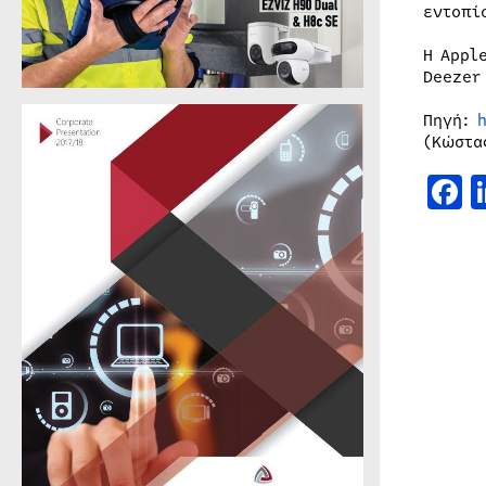
εντοπί
Η Apple
Deezer
Πηγή:
h
(Κώστα
F