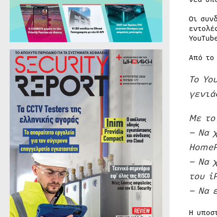
Οι συν
εντολέ
YouTub
Από το
Το Yo
γενιά
Με το
– Να 
HomeP
– Nα 
του i
– Να 
Η υποσ