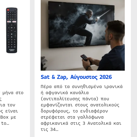
Sat & Zap, Αύγουστος 2026
η
Πέρα από τα συνηθισμένα ιρανικά
 μήνα στο
ή αφγανικά κανάλια
ς
(αντιπολίτευσης πάντα) που
ια τον
εμφανίζονται στους ανατολικούς
ς είναι
δορυφόρους, το ενδιαφέρον
 Box με
στρέφεται στα γαλλόφωνα
 to…
αφρικανικά στις 3 Ανατολικά και
τις 34…