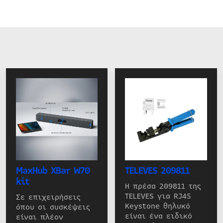
MaxHub XBar W70
TELEVES 209811
kit
Η πρέσα 209811 της
TELEVES για RJ45
Σε επιχειρήσεις
Keystone θηλυκό
όπου οι συσκέψεις
είναι ένα ειδικό
είναι πλέον