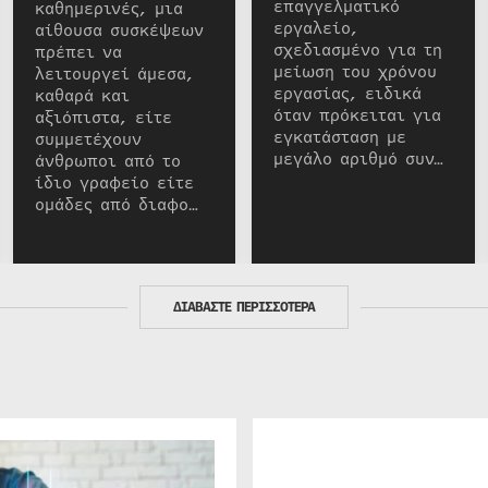
επαγγελματικό
καθημερινές, μια
εργαλείο,
αίθουσα συσκέψεων
σχεδιασμένο για τη
πρέπει να
μείωση του χρόνου
λειτουργεί άμεσα,
εργασίας, ειδικά
καθαρά και
όταν πρόκειται για
αξιόπιστα, είτε
εγκατάσταση με
συμμετέχουν
μεγάλο αριθμό συν…
άνθρωποι από το
ίδιο γραφείο είτε
ομάδες από διαφο…
ΔΙΑΒΑΣΤΕ ΠΕΡΙΣΣΟΤΕΡΑ