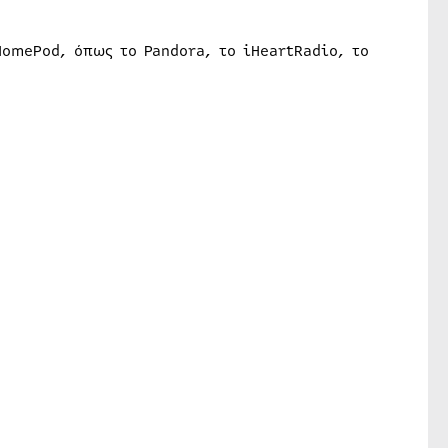
omePod‌‌, όπως το Pandora, το iHeartRadio, το