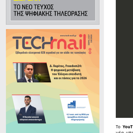
Το
YouT
νέα υπ