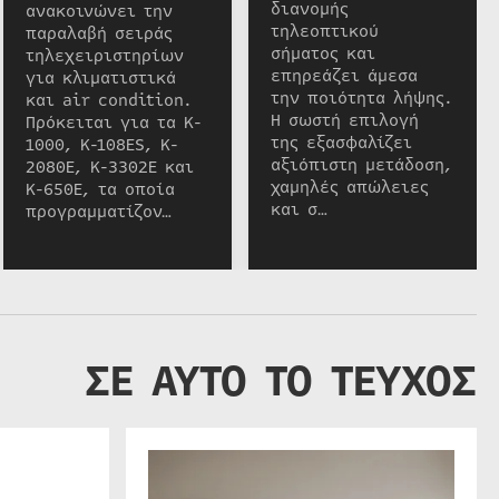
διανομής
ανακοινώνει την
τηλεοπτικού
παραλαβή σειράς
σήματος και
τηλεχειριστηρίων
επηρεάζει άμεσα
για κλιματιστικά
την ποιότητα λήψης.
και air condition.
Η σωστή επιλογή
Πρόκειται για τα K-
της εξασφαλίζει
1000, K-108ES, K-
αξιόπιστη μετάδοση,
2080E, K-3302E και
χαμηλές απώλειες
K-650E, τα οποία
και σ…
προγραμματίζον…
ΣΕ ΑΥΤΟ ΤΟ ΤΕΥΧΟΣ