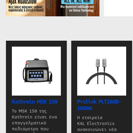
Kathrein MSK 150
Prolink PLT288B-
10000
Το MSK 150 της
Kathrein είναι ένα
Η εταιρεία
επαγγελματικό
KAL Electronics
πεδιόμετρο που
ανακοινώνει νέα