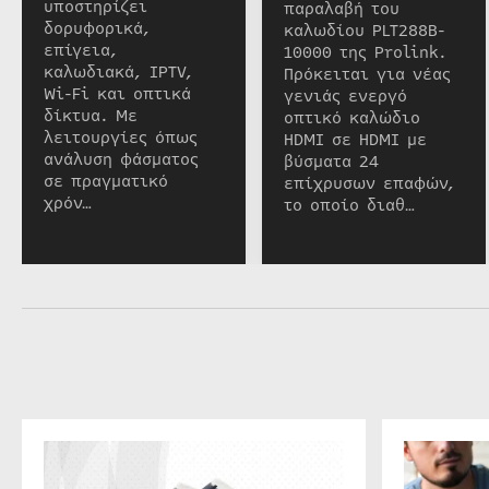
υποστηρίζει
παραλαβή του
δορυφορικά,
καλωδίου PLT288B-
επίγεια,
10000 της Prolink.
καλωδιακά, IPTV,
Πρόκειται για νέας
Wi-Fi και οπτικά
γενιάς ενεργό
δίκτυα. Με
οπτικό καλώδιο
λειτουργίες όπως
HDMI σε HDMI με
ανάλυση φάσματος
βύσματα 24
σε πραγματικό
επίχρυσων επαφών,
χρόν…
το οποίο διαθ…