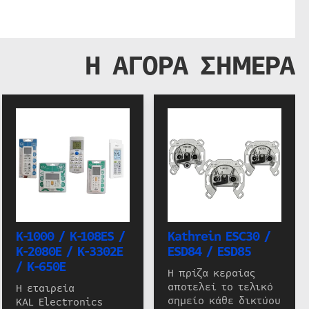
Η ΑΓΟΡΑ ΣΗΜΕΡΑ
K-1000 / K-108ES /
Kathrein ESC30 /
K-2080E / K-3302E
ESD84 / ESD85
/ K-650E
Η πρίζα κεραίας
αποτελεί το τελικό
Η εταιρεία
σημείο κάθε δικτύου
KAL Electronics