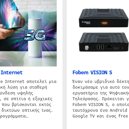
Internet
Fobem VISION S
e Internet αποτελεί μια
Έναν νέο υβριδικό δέκτ
κή λύση για σταθερή
δοκιμάσαμε για αυτό τον
σύνδεση υψηλής
εργαστήριο της Ψηφιακή
, σε σπίτια ή εξοχικές
Τηλεόρασης. Πρόκειται γ
 που βρίσκονται εκτός
Fobem VISION S, ο οποίο
 δικτύων οπτικής ίνας.
ταυτόχρονα ένα Android
προγράμματα…
Google TV και ένας free