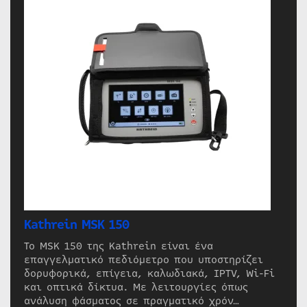
Kathrein MSK 150
Το MSK 150 της Kathrein είναι ένα
επαγγελματικό πεδιόμετρο που υποστηρίζει
δορυφορικά, επίγεια, καλωδιακά, IPTV, Wi-Fi
και οπτικά δίκτυα. Με λειτουργίες όπως
ανάλυση φάσματος σε πραγματικό χρόν…