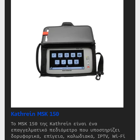
Kathrein MSK 150
Το MSK 150 της Kathrein είναι ένα
επαγγελματικό πεδιόμετρο που υποστηρίζει
δορυφορικά, επίγεια, καλωδιακά, IPTV, Wi-Fi