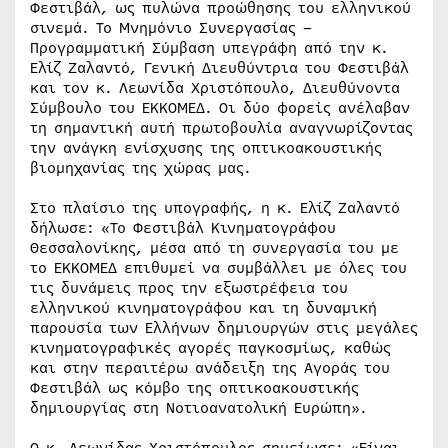
Φεστιβάλ, ως πυλώνα προώθησης του ελληνικού
σινεμά. Το Μνημόνιο Συνεργασίας –
Προγραμματική Σύμβαση υπεγράφη από την κ.
Ελίζ Ζαλαντό, Γενική Διευθύντρια του Φεστιβάλ
και τον κ. Λεωνίδα Χριστόπουλο, Διευθύνοντα
Σύμβουλο του ΕΚΚΟΜΕΔ. Οι δύο φορείς ανέλαβαν
τη σημαντική αυτή πρωτοβουλία αναγνωρίζοντας
την ανάγκη ενίσχυσης της οπτικοακουστικής
βιομηχανίας της χώρας μας.
Στο πλαίσιο της υπογραφής, η κ. Ελίζ Ζαλαντό
δήλωσε: «Το Φεστιβάλ Κινηματογράφου
Θεσσαλονίκης, μέσα από τη συνεργασία του με
το ΕΚΚΟΜΕΔ επιθυμεί να συμβάλλει με όλες του
τις δυνάμεις προς την εξωστρέφεια του
ελληνικού κινηματογράφου και τη δυναμική
παρουσία των Ελλήνων δημιουργών στις μεγάλες
κινηματογραφικές αγορές παγκοσμίως, καθώς
και στην περαιτέρω ανάδειξη της Αγοράς του
Φεστιβάλ ως κόμβο της οπτικοακουστικής
δημιουργίας στη Νοτιοανατολική Ευρώπη».
Ο κ. Λεωνίδας Χριστόπουλος σημείωσε: «Είναι