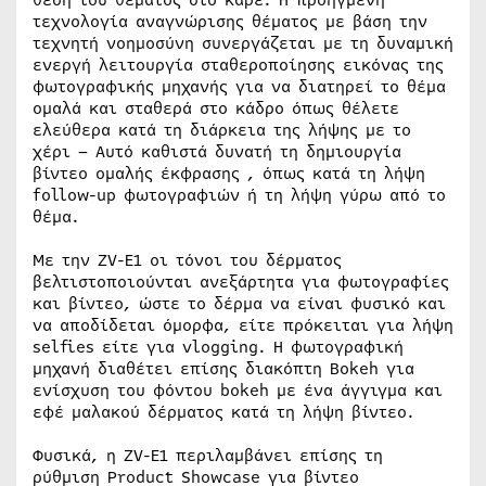
θέση του θέματος στο καρέ. Η προηγμένη
τεχνολογία αναγνώρισης θέματος με βάση την
τεχνητή νοημοσύνη συνεργάζεται με τη δυναμική
ενεργή λειτουργία σταθεροποίησης εικόνας της
φωτογραφικής μηχανής για να διατηρεί το θέμα
ομαλά και σταθερά στο κάδρο όπως θέλετε
ελεύθερα κατά τη διάρκεια της λήψης με το
χέρι – Αυτό καθιστά δυνατή τη δημιουργία
βίντεο ομαλής έκφρασης , όπως κατά τη λήψη
follow-up φωτογραφιών ή τη λήψη γύρω από το
θέμα.
Με την ZV-E1 οι τόνοι του δέρματος
βελτιστοποιούνται ανεξάρτητα για φωτογραφίες
και βίντεο, ώστε το δέρμα να είναι φυσικό και
να αποδίδεται όμορφα, είτε πρόκειται για λήψη
selfies είτε για vlogging. Η φωτογραφική
μηχανή διαθέτει επίσης διακόπτη Bokeh για
ενίσχυση του φόντου bokeh με ένα άγγιγμα και
εφέ μαλακού δέρματος κατά τη λήψη βίντεο.
Φυσικά, η ZV-E1 περιλαμβάνει επίσης τη
ρύθμιση Product Showcase για βίντεο