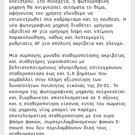
κλείστρου. Στη συνέχεια, η φωτογραφική
μηχανή θα ανιχνεύσει αυτόματα το θέμα,
αφήνοντας τον χρήστη ελεύθερο να
επικεντρωθεί στο καδράρισμα και τη σύνθεση. Η
νέα φωτογραφική μηχανή διαθέτει γρήγορο
υβριδικό AF για γρήγορη λήψη και επίμονη
παρακολούθηση, καθώς και λεπτομερείς
ρυθμίσεις AF για απόλυτη ακρίβεια και έλεγχο.
Μια συμπαγής μονάδα σταθεροποίησης ακριβείας
και αισθητήρες γυροσκοπίου με
βελτιστοποιημένους αλγορίθμους επιτυγχάνουν
σταθεροποίηση έως και 5,0 βημάτων που
συμβάλλει στην πλήρη αξιοποίηση των
δυνατοτήτων ποιότητας εικόνας της ZV-E1. Το
κούνημα της φωτογραφικής μηχανής ανιχνεύεται
και διορθώνεται αποτελεσματικά σε 5 άξονες
και η σταθεροποίηση εικόνας εντός του σώματος
της μηχανής vlog μπορεί να παρέχει
αποτελεσματική σταθεροποίηση με ένα ευρύ
φάσμα φακών, συμπεριλαμβανομένων φακών E-
mount που δεν περιλαμβάνουν δική τους
σταθεροποίηση.