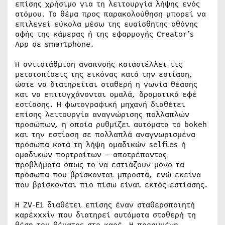
επίσης χρήσιμο για τη λειτουργία λήψης ενός
ατόμου. Το θέμα προς παρακολούθηση μπορεί να
επιλεγεί εύκολα μέσω της ευαίσθητης οθόνης
αφής της κάμερας ή της εφαρμογής Creator’s
App σε smartphone.
Η αντιστάθμιση αναπνοής καταστέλλει τις
μετατοπίσεις της εικόνας κατά την εστίαση,
ώστε να διατηρείται σταθερή η γωνία θέασης
και να επιτυγχάνονται ομαλά, δραματικά εφέ
εστίασης. Η φωτογραφική μηχανή διαθέτει
επίσης λειτουργία αναγνώρισης πολλαπλών
προσώπων, η οποία ρυθμίζει αυτόματα το bokeh
και την εστίαση σε πολλαπλά αναγνωρισμένα
πρόσωπα κατά τη λήψη ομαδικών selfies ή
ομαδικών πορτραίτων – αποτρέποντας
προβλήματα όπως το να εστιάζουν μόνο τα
πρόσωπα που βρίσκονται μπροστά, ενώ εκείνα
που βρίσκονται πιο πίσω είναι εκτός εστίασης.
Η ZV-E1 διαθέτει επίσης έναν σταθεροποιητή
καρέxxxiv που διατηρεί αυτόματα σταθερή τη