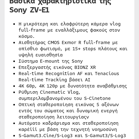
Βασικά χαρακτηριστικά της
Sony ZV-E1
Η μικρότερη και ελαφρύτερη κάμερα vlog
full-frame με εναλλάξιμους φακούς στον
κόσμο.
Αισθητήρας CMOS Exmor R full-frame με
οπίσθιο φωτισμό, με 15+ stops πλάτους και
υψηλή ευαισθησία
Σύστημα E-mount της Sony
Επεξεργαστής εικόνας BIONZ XR
Real-time Recognition AF και Tenacious
Real-time Tracking βάσει ΑΙ
4K 60p, 4K 120p με δυνατότητα αναβάθμισης
Ρύθμιση Cinematic Vlog,
συμπεριλαμβανομένου του S-Cinetone
Οπτική σταθεροποίηση εικόνας 5 αξόνων
εντός του σώματος και δυναμική ενεργή
σταθεροποίηση λειτουργίαςv
Αυτόματο καδράρισμα και σταθεροποίηση
καρέiii με βάση την τεχνητή νοημοσύνη
S-Gamut3.Cine/S-Log3 και S-Gamut3/S-Log3