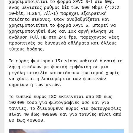
χρησιμοποιείται το φορμά XAVC S-I στα 60p,
ένας μέγιστος ρυθμός bit των 600 Mbps (4:2:2
10-bit, H.264, All-I) παρέχει εξαιρετική
ποιότητα εικόνας. Όταν αναβαθμίζεται και
χρησιμοποιείται το φορμά XAVC S, μπορεί να
χρησιμοποιηθεί έως και 10x αργή κίνηση με
ανάλυση Full HD στα 240 fps, παρέχοντας νέες
προοπτικές σε δυναμικά αθλήματα και άλλους
τύπους δράσης.
Το εύρος φωτισμού 15+ stops καθιστά δυνατή τη
λήψη εικόνων με φυσική εμφάνιση σε μια
μεγάλη ποικιλία καταστάσεων φωτισμού χωρίς
να χάνεται η λεπτομέρεια των φωτεινών
σημείων ή των σκιών.
Το τυπικό εύρος ISO εκτείνεται από 80 έως
102400 τόσο για φωτογραφίες όσο και για
ταινίες. Το διευρυμένο εύρος για φωτογραφίες
είναι 40 έως 409600 και για ταινίες είναι από
80 έως 409600.