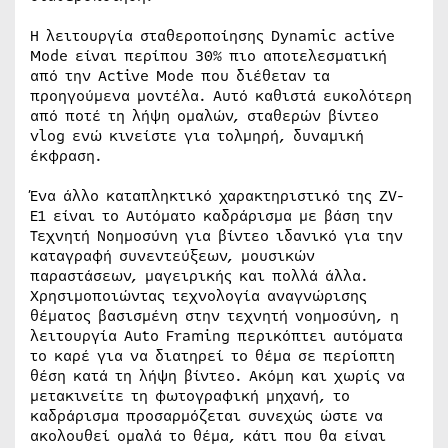
Η λειτουργία σταθεροποίησης Dynamic active
Mode είναι περίπου 30% πιο αποτελεσματική
από την Active Mode που διέθεταν τα
προηγούμενα μοντέλα. Αυτό καθιστά ευκολότερη
από ποτέ τη λήψη ομαλών, σταθερών βίντεο
vlog ενώ κινείστε για τολμηρή, δυναμική
έκφραση.
Ένα άλλο καταπληκτικό χαρακτηριστικό της ZV-
E1 είναι το Αυτόματο καδράρισμα με βάση την
Τεχνητή Νοημοσύνη για βίντεο ιδανικό για την
καταγραφή συνεντεύξεων, μουσικών
παραστάσεων, μαγειρικής και πολλά άλλα.
Χρησιμοποιώντας τεχνολογία αναγνώρισης
θέματος βασισμένη στην τεχνητή νοημοσύνη, η
λειτουργία Auto Framing περικόπτει αυτόματα
το καρέ για να διατηρεί το θέμα σε περίοπτη
θέση κατά τη λήψη βίντεο. Ακόμη και χωρίς να
μετακινείτε τη φωτογραφική μηχανή, το
καδράρισμα προσαρμόζεται συνεχώς ώστε να
ακολουθεί ομαλά το θέμα, κάτι που θα είναι