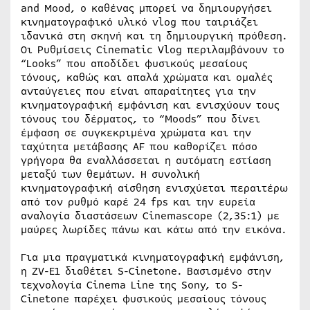
and Mood, ο καθένας μπορεί να δημιουργήσει
κινηματογραφικό υλικό vlog που ταιριάζει
ιδανικά στη σκηνή και τη δημιουργική πρόθεση.
Οι Ρυθμίσεις Cinematic Vlog περιλαμβάνουν το
“Looks” που αποδίδει φυσικούς μεσαίους
τόνους, καθώς και απαλά χρώματα και ομαλές
ανταύγειες που είναι απαραίτητες για την
κινηματογραφική εμφάνιση και ενισχύουν τους
τόνους του δέρματος, το “Moods” που δίνει
έμφαση σε συγκεκριμένα χρώματα και την
ταχύτητα μετάβασης AF που καθορίζει πόσο
γρήγορα θα εναλλάσσεται η αυτόματη εστίαση
μεταξύ των θεμάτων. Η συνολική
κινηματογραφική αίσθηση ενισχύεται περαιτέρω
από τον ρυθμό καρέ 24 fps και την ευρεία
αναλογία διαστάσεων Cinemascope (2,35:1) με
μαύρες λωρίδες πάνω και κάτω από την εικόνα.
Για μια πραγματικά κινηματογραφική εμφάνιση,
η ZV-E1 διαθέτει S-Cinetone. Βασισμένο στην
τεχνολογία Cinema Line της Sony, το S-
Cinetone παρέχει φυσικούς μεσαίους τόνους