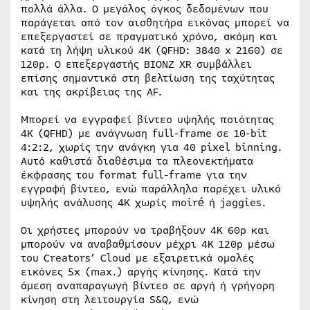
πολλά άλλα. Ο μεγάλος όγκος δεδομένων που
παράγεται από τον αισθητήρα εικόνας μπορεί να
επεξεργαστεί σε πραγματικό χρόνο, ακόμη και
κατά τη λήψη υλικού 4K (QFHD: 3840 x 2160) σε
120p. Ο επεξεργαστής BIONZ XR συμβάλλει
επίσης σημαντικά στη βελτίωση της ταχύτητας
και της ακρίβειας της AF.
Μπορεί να εγγραφεί βίντεο υψηλής ποιότητας
4K (QFHD) με ανάγνωση full-frame σε 10-bit
4:2:2, χωρίς την ανάγκη για 40 pixel binning.
Αυτό καθιστά διαθέσιμα τα πλεονεκτήματα
έκφρασης του format full-frame για την
εγγραφή βίντεο, ενώ παράλληλα παρέχει υλικό
υψηλής ανάλυσης 4K χωρίς moiré ή jaggies.
Οι χρήστες μπορούν να τραβήξουν 4K 60p και
μπορούν να αναβαθμίσουν μέχρι 4K 120p μέσω
του Creators’ Cloud με εξαιρετικά ομαλές
εικόνες 5x (max.) αργής κίνησης. Κατά την
άμεση αναπαραγωγή βίντεο σε αργή ή γρήγορη
κίνηση στη λειτουργία S&Q, ενώ