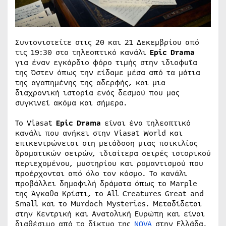
Συντονιστείτε στις 20 και 21 Δεκεμβρίου από
τις 19:30 στο τηλεοπτικό κανάλι
Epic
Drama
για έναν εγκάρδιο φόρο τιμής στην ιδιοφυΐα
της Όστεν όπως την είδαμε μέσα από τα μάτια
της αγαπημένης της αδερφής, και μια
διαχρονική ιστορία ενός δεσμού που μας
συγκινεί ακόμα και σήμερα.
Το Viasat
Epic Drama
είναι ένα τηλεοπτικό
κανάλι που ανήκει στην Viasat World και
επικεντρώνεται στη μετάδοση μιας ποικιλίας
δραματικών σειρών, ιδιαίτερα σειρές ιστορικού
περιεχομένου, μυστηρίου και ρομαντισμού που
προέρχονται από όλο τον κόσμο. Το κανάλι
προβάλλει δημοφιλή δράματα όπως το Marple
της Άγκαθα Κρίστι, το All Creatures Great and
Small και το Murdoch Mysteries. Μεταδίδεται
στην Κεντρική και Ανατολική Ευρώπη και είναι
διαθέσιμο από το δίκτυo της
NOVA
στην Ελλάδα.