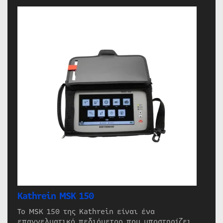
Kathrein MSK 150
Το MSK 150 της Kathrein είναι ένα
επαγγελματικό πεδιόμετρο που υποστηρίζει