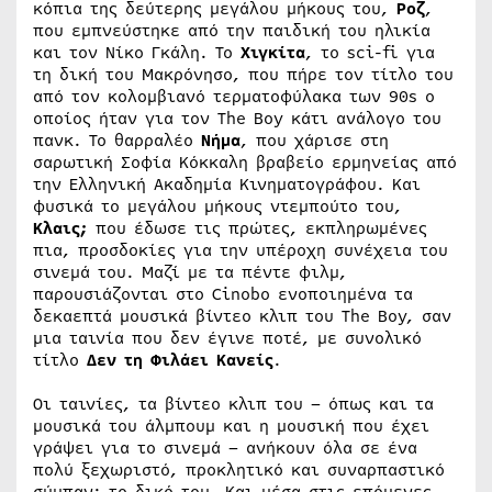
κόπια της δεύτερης μεγάλου μήκους του,
Ροζ
,
που εμπνεύστηκε από την παιδική του ηλικία
και τον Νίκο Γκάλη. Το
Χιγκίτα
, το sci-fi για
τη δική του Μακρόνησο, που πήρε τον τίτλο του
από τον κολομβιανό τερματοφύλακα των 90s ο
οποίος ήταν για τον The Boy κάτι ανάλογο του
πανκ. Το θαρραλέο
Νήμα
, που χάρισε στη
σαρωτική Σοφία Κόκκαλη βραβείο ερμηνείας από
την Ελληνική Ακαδημία Κινηματογράφου. Και
φυσικά το μεγάλου μήκους ντεμπούτο του,
Κλαις;
που έδωσε τις πρώτες, εκπληρωμένες
πια, προσδοκίες για την υπέροχη συνέχεια του
σινεμά του. Μαζί με τα πέντε φιλμ,
παρουσιάζονται στο Cinobo ενοποιημένα τα
δεκαεπτά μουσικά βίντεο κλιπ του The Boy, σαν
μια ταινία που δεν έγινε ποτέ, με συνολικό
τίτλο
Δεν τη Φιλάει Κανείς
.
Οι ταινίες, τα βίντεο κλιπ του – όπως και τα
μουσικά του άλμπουμ και η μουσική που έχει
γράψει για το σινεμά – ανήκουν όλα σε ένα
πολύ ξεχωριστό, προκλητικό και συναρπαστικό
σύμπαν: το δικό του. Και μέσα στις επόμενες