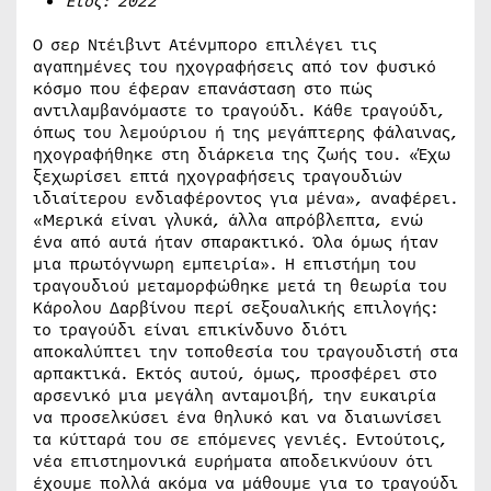
Έτος: 2022
Ο σερ Ντέιβιντ Ατένμπορο επιλέγει τις
αγαπημένες του ηχογραφήσεις από τον φυσικό
κόσμο που έφεραν επανάσταση στο πώς
αντιλαμβανόμαστε το τραγούδι. Κάθε τραγούδι,
όπως του λεμούριου ή της μεγάπτερης φάλαινας,
ηχογραφήθηκε στη διάρκεια της ζωής του. «Έχω
ξεχωρίσει επτά ηχογραφήσεις τραγουδιών
ιδιαίτερου ενδιαφέροντος για μένα», αναφέρει.
«Μερικά είναι γλυκά, άλλα απρόβλεπτα, ενώ
ένα από αυτά ήταν σπαρακτικό. Όλα όμως ήταν
μια πρωτόγνωρη εμπειρία». Η επιστήμη του
τραγουδιού μεταμορφώθηκε μετά τη θεωρία του
Κάρολου Δαρβίνου περί σεξουαλικής επιλογής:
το τραγούδι είναι επικίνδυνο διότι
αποκαλύπτει την τοποθεσία του τραγουδιστή στα
αρπακτικά. Εκτός αυτού, όμως, προσφέρει στο
αρσενικό μια μεγάλη ανταμοιβή, την ευκαιρία
να προσελκύσει ένα θηλυκό και να διαιωνίσει
τα κύτταρά του σε επόμενες γενιές. Εντούτοις,
νέα επιστημονικά ευρήματα αποδεικνύουν ότι
έχουμε πολλά ακόμα να μάθουμε για το τραγούδι