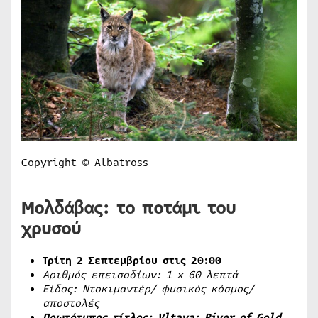
Copyright © Albatross
Μολδάβας: το ποτάμι του
χρυσού
Τρίτη 2 Σεπτεμβρίου στις 20:00
Αριθμός επεισοδίων: 1
x
60 λεπτά
Είδος: Ντοκιμαντέρ/ φυσικός κόσμος/
αποστολές
Πρωτότυπος τίτλος:
Vltava
:
River
of
Gold