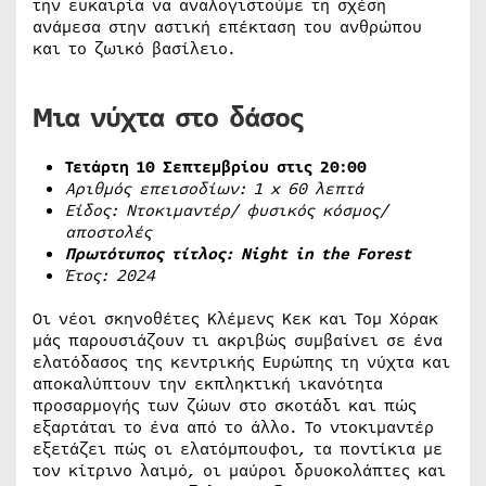
την ευκαιρία να αναλογιστούμε τη σχέση
ανάμεσα στην αστική επέκταση του ανθρώπου
και το ζωικό βασίλειο.
Μια νύχτα στο δάσος
Τετάρτη 10 Σεπτεμβρίου στις 20:00
Αριθμός επεισοδίων: 1
x
60 λεπτά
Είδος: Ντοκιμαντέρ/ φυσικός κόσμος/
αποστολές
Πρωτότυπος τίτλος:
Night
in
the
Forest
Έτος: 2024
Οι νέοι σκηνοθέτες Κλέμενς Κεκ και Τομ Χόρακ
μάς παρουσιάζουν τι ακριβώς συμβαίνει σε ένα
ελατόδασος της κεντρικής Ευρώπης τη νύχτα και
αποκαλύπτουν την εκπληκτική ικανότητα
προσαρμογής των ζώων στο σκοτάδι και πώς
εξαρτάται το ένα από το άλλο. Το ντοκιμαντέρ
εξετάζει πώς οι ελατόμπουφοι, τα ποντίκια με
τον κίτρινο λαιμό, οι μαύροι δρυοκολάπτες και