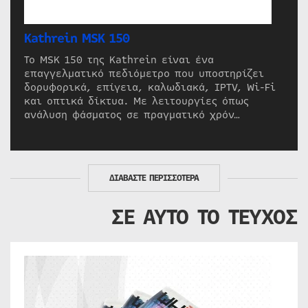
Kathrein MSK 150
Το MSK 150 της Kathrein είναι ένα
επαγγελματικό πεδιόμετρο που υποστηρίζει
δορυφορικά, επίγεια, καλωδιακά, IPTV, Wi-Fi
και οπτικά δίκτυα. Με λειτουργίες όπως
ανάλυση φάσματος σε πραγματικό χρόν…
ΔΙΑΒΑΣΤΕ ΠΕΡΙΣΣΟΤΕΡΑ
ΣΕ ΑΥΤΟ ΤΟ ΤΕΥΧΟΣ