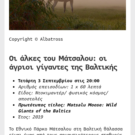
Copyright © Albatross
Οι άλκες του Μάτσαλου: οι
άγριοι γίγαντες της Βαλτικής
Τετάρτη 3 Σεπτεμβρίου στις 20:00
Αριθμός επεισοδίων: 1
x
60 λεπτά
Είδος: Ντοκιμαντέρ/ φυσικός κόσμος/
αποστολές
Πρωτότυπος τίτλος:
Matsalu
Moose
:
Wild
Giants
of
the
Baltics
Έτος: 2019
Το Εθνικό Πάρκο Μάτσαλου στη Βαλτική θάλασσα
είναι ένας από τους σημαντικότερους σταθμούς