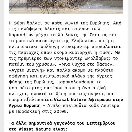
Η φύση θάλλει σε κάθε γωνιά της Ευρώπης. Από
τις πανύψηλες Άλπεις και τα δάση των
Καρπαθίων μέχρι τα Χάιλαντς της Σκοτίας και
τα μυστικά καταφύγια της Σλοβενίας, αυτή η
εντυπωσιακή συλλογή ντοκιμαντέρ αποκαλύπτει
τις περιοχές όπου ακόμα κυριαρχεί η φύση. Με
τις πρεμιέρες των ντοκιμαντέρ «Μολδάβας: το
ποτάμι του χρυσού», «Μια νύχτα στο δάσος»,
«Άγρια Βιέννη» και πολλά ακόμα με πλούσια
αφήγηση και εντυπωσιακά πλάνα της άγριας
φύσης της Ευρώπης, παρακολουθούμε το
πορτρέτο μιας ηπείρου όπου η άγρια ζωή
αντέχει, ανακτά τη θέση που της ανήκει, και
ήρεμα εξελίσσεται.
Viasat
Nature
Αφιέρωμα στην
Άγρια Ευρώπη
– Διπλό επεισόδιο κάθε Δευτέρα
με Παρασκευή στις 20:00.
Τα άλλα σημαντικά γεγονότα του Σεπτεμβρίου
στο
Viasat
Nature
είναι: