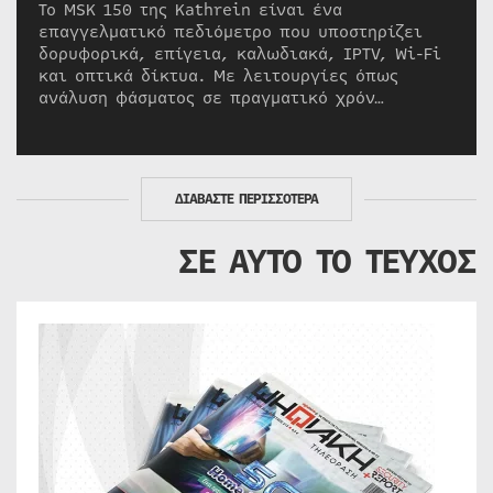
Το MSK 150 της Kathrein είναι ένα
επαγγελματικό πεδιόμετρο που υποστηρίζει
δορυφορικά, επίγεια, καλωδιακά, IPTV, Wi-Fi
και οπτικά δίκτυα. Με λειτουργίες όπως
ανάλυση φάσματος σε πραγματικό χρόν…
ΔΙΑΒΑΣΤΕ ΠΕΡΙΣΣΟΤΕΡΑ
ΣΕ ΑΥΤΟ ΤΟ ΤΕΥΧΟΣ