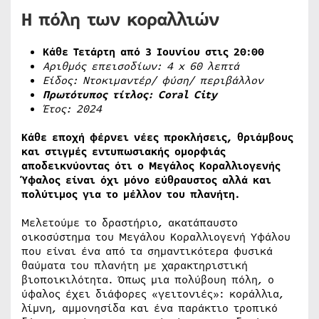
Η πόλη των κοραλλιών
Κάθε Τετάρτη από 3 Ιουνίου στις 20:00
Αριθμός επεισοδίων: 4
x
60 λεπτά
Είδος: Ντοκιμαντέρ/ φύση/ περιβάλλον
Πρωτότυπος τίτλος:
Coral
City
Έτος: 2024
Κάθε εποχή φέρνει νέες προκλήσεις, θριάμβους
και στιγμές εντυπωσιακής ομορφιάς
αποδεικνύοντας ότι ο Μεγάλος Κοραλλιογενής
Ύφαλος είναι όχι μόνο εύθραυστος αλλά και
πολύτιμος για το μέλλον του πλανήτη.
Μελετούμε το δραστήριο, ακατάπαυστο
οικοσύστημα του Μεγάλου Κοραλλιογενή Υφάλου
που είναι ένα από τα σημαντικότερα φυσικά
θαύματα του πλανήτη με χαρακτηριστική
βιοποικιλότητα. Όπως μια πολύβουη πόλη, ο
ύφαλος έχει διάφορες «γειτονιές»: κοράλλια,
λίμνη, αμμονησίδα και ένα παράκτιο τροπικό