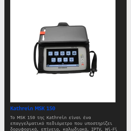
Kathrein MSK 150
Το MSK 150 της Kathrein είναι ένα
επαγγελματικό πεδιόμετρο που υποστηρίζει
δορυφορικά, επίγεια, καλωδιακά, IPTV, Wi-Fi