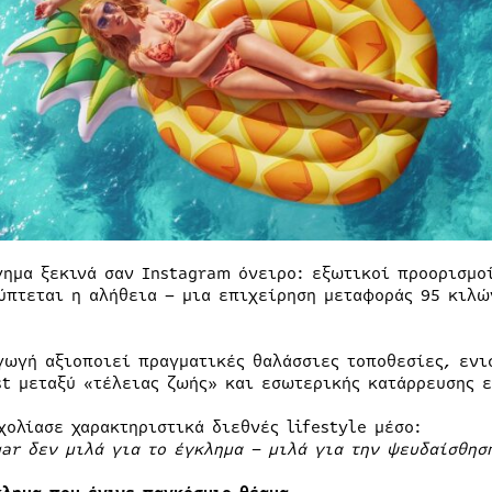
γημα ξεκινά σαν Instagram όνειρο: εξωτικοί προορισμοί
ύπτεται η αλήθεια – μια επιχείρηση μεταφοράς 95 κιλώ
.
γωγή αξιοποιεί πραγματικές θαλάσσιες τοποθεσίες, ενισ
st μεταξύ «τέλειας ζωής» και εσωτερικής κατάρρευσης ε
χολίασε χαρακτηριστικά διεθνές lifestyle μέσο:
gar
δεν μιλά για το έγκλημα – μιλά για την ψευδαίσθησ