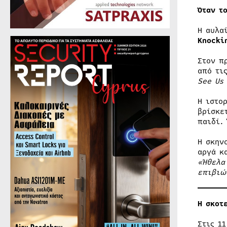
Όταν τ
Η αυλα
Knocki
Στον π
από τι
See Us
Η ιστο
βρίσκε
παιδί.
Η σκην
αργά κ
«Ήθελα
επιβιώ
Η σκοτ
Στις 1