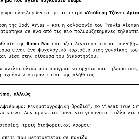
κλημα που έγινε παγκόσμιο θέαμα
έρωμα ολοκληρώνεται με τη σειρά
«Υπόθεση Τζόντι Αρία
εση της Jodi Arias – και η δολοφονία του Travis Alexa
τατράπηκε σε ένα από τις πιο πολυσυζητημένες τηλεοπτ
οθεσία της
Rama Rau
εστιάζει λιγότερο στο «τι συνέβη»
εσμα είναι ένα ψυχολογικό πορτρέτο μιας γυναίκας που
και μέσα στην αίθουσα του δικαστηρίου.
ία αντλεί υλικό από πραγματικά αρχεία και τηλεοπτικές
η σχεδόν ντοκιμαντερίστικης αλήθειας.
rime, αλλιώς
“Αφιέρωμα: Κινηματογραφική βραδιά”, το Viasat True Cr
νο κοινό. Δεν πρόκειται μόνο για γεγονότα – αλλά για 
ιστορίες, τρεις διαφορετικοί κόσμοι:
 σπίτι που μετατρέπεται σε παγίδα