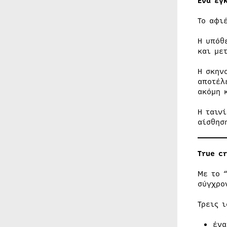
Ένα έγ
Το αφι
Η υπόθ
και με
Η σκην
αποτέλ
ακόμη 
Η ταιν
αίσθησ
True c
Με το 
σύγχρο
Τρεις 
ένα