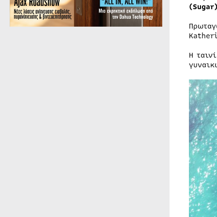
(Sugar
Πρωταγ
Kather
Η ταιν
γυναικ