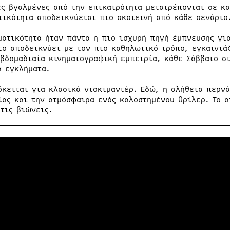
ες βγαλμένες από την επικαιρότητα μετατρέπονται σε κ
τικότητα αποδεικνύεται πιο σκοτεινή από κάθε σενάριο
ματικότητα ήταν πάντα η πιο ισχυρή πηγή έμπνευσης για
ο αποδεικνύει με τον πιο καθηλωτικό τρόπο, εγκαινιά
εβδομαδιαία κινηματογραφική εμπειρία, κάθε Σάββατο στ
ά εγκλήματα.
όκειται για κλασικά ντοκιμαντέρ. Εδώ, η αλήθεια περνά
ίας και την ατμόσφαιρα ενός καλοστημένου θρίλερ. Το α
 τις βιώνεις.