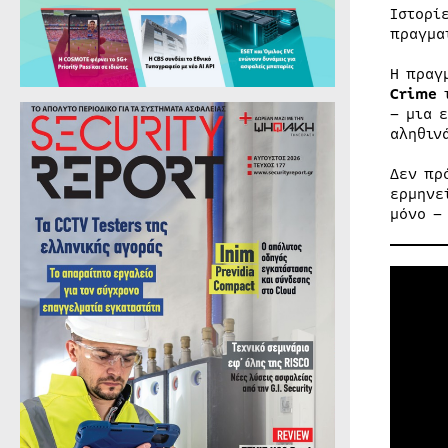
Ιστορί
πραγμα
Η πραγ
Crime
τ
– μια 
αληθιν
Δεν πρ
ερμηνε
μόνο –