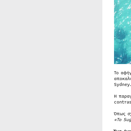
Το αφή
αποκαλ
Sydney
Η παρα
contra
Όπως σ
«Το
Su