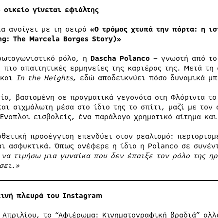
ο οικείο γίνεται εφιάλτης
ία ανοίγει με τη σειρά
«Ο τρόμος χτυπά την πόρτα: η ι
ng: The Marcela Borges Story)»
ρωταγωνιστικό ρόλο, η
Dascha Polanco
– γνωστή από τ
ς πιο απαιτητικές ερμηνείες της καριέρας της. Μετά τ
και
In the Heights
, εδώ αποδεικνύει πόσο δυναμικά μπ
ρία, βασισμένη σε πραγματικά γεγονότα στη Φλόριντα το
ται αιχμάλωτη μέσα στο ίδιο της το σπίτι, μαζί με τον 
 Ένοπλοι εισβολείς, ένα παράλογο χρηματικό αίτημα και
οθετική προσέγγιση επενδύει στον ρεαλισμό: περιορισμ
αι ασφυκτικά. Όπως ανέφερε η ίδια η Polanco σε συνέντ
 να τιμήσω μια γυναίκα που δεν έπαιξε τον ρόλο της η
σει.»
εινή πλευρά του
Instagram
1 Απριλίου, το “Αφιέρωμα: Κινηματογραφική βραδιά” αλ