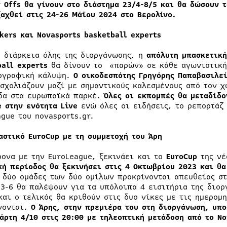
y Offs θα γίνουν στο διάστημα 23/4-8/5 και θα δώσουν τ
ξαχθεί στις 24-26 Μάϊου 2024 στο Βερολίνο.
kers
και
Novasports
basketball
experts
η διάρκεια όλης της διοργάνωσης, η
απόλυτη μπασκετική
ball experts
θα δίνουν το «παρών» σε κάθε αγωνιστική 
ογραφική κάλυψη.
Ο οικοδεσπότης Γρηγόρης Παπαβασιλε
 σχολιάζουν μαζί με σημαντικούς καλεσμένους από τον χ
δα στα ευρωπαϊκά παρκέ.
Όλες οι εκπομπές θα μεταδίδο
e στην ενότητα Live
ενώ όλες οι ειδήσεις, το ρεπορτάζ
ague του novasports.gr.
αστικό
EuroCup
με τη συμμετοχή του Άρη
ρονα με την EuroLeague, ξεκινάει και το
EuroCup
της νέ
κή περίοδος θα ξεκινήσει στις 4 Οκτωβρίου 2023 και θα
 δύο ομάδες των δύο ομίλων προκρίνονται απευθείας στ
 3-6 θα παλέψουν για τα υπόλοιπα 4 εισιτήρια της διορ
και ο τελικός θα κριθούν στις δυο νίκες με τις ημερομη
νονται.
Ο Άρης, στην πρεμιέρα του στη διοργάνωση, υπο
τάρτη 4/10 στις 20:00 με τηλεοπτική μετάδοση από το N