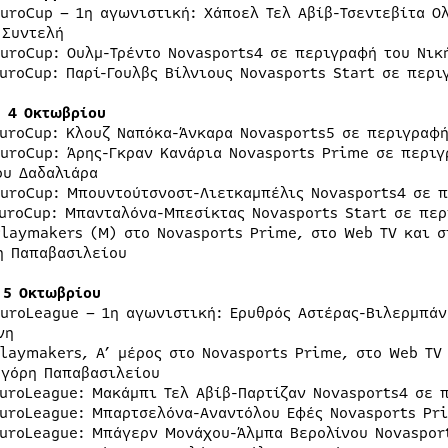
EuroCup – 1η αγωνιστική: Χάποελ Τελ Αβίβ-Τσεντεβίτα Ο
 Συντελή
EuroCup: Ουλμ-Τρέντο Novasports4 σε περιγραφή του Νικ
EuroCup: Παρί-Γουλβς Βίλνιους Novasports Start σε περ
η 4 Οκτωβρίου
EuroCup: Κλουζ Ναπόκα-Άνκαρα Novasports5 σε περιγραφ
EuroCup: Άρης-Γκραν Κανάρια Novasports Prime σε περιγ
ου Δαδαλιάρα
EuroCup: Μπουντούτσνοστ-Λιετκαμπέλις Novasports4 σε 
EuroCup: Μπανταλόνα-Μπεσίκτας Novasports Start σε πε
Playmakers (Μ) στο Novasports Prime, στο Web TV και σ
η Παπαβασιλείου
 5 Οκτωβρίου
EuroLeague – 1η αγωνιστική: Ερυθρός Αστέρας-Βιλερμπάν
νη
Playmakers, Α’ μέρος στο Novasports Prime, στο Web TV 
ηγόρη Παπαβασιλείου
EuroLeague: Μακάμπι Τελ Αβίβ-Παρτίζαν Novasports4 σε 
EuroLeague: Μπαρτσελόνα-Αναντόλου Εφές Novasports Pr
EuroLeague: Μπάγερν Μονάχου-Άλμπα Βερολίνου Novaspor