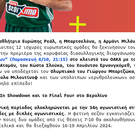
αθλήτρια Ευρώπης Ρεάλ, η Μπαρτσελόνα, η Αρμάνι Μιλάν
λοιπες 12 ισχυρές ευρωπαϊκές ομάδες θα ξεκινήσουν το
Στην πρεμιέρα της κορυφαίας διασυλλογικής διοργάνωσ
ων” (Παρασκευή 6/10, 21:15)
στο κλειστό του ΟΑΚΑ με τ
 Αταμάν, του Κώστα Σλούκα, του Χουάντσο Ερνανγκόμεθ,
ν να υποδέχεται τον
Ολυμπιακό του Γιώργου Μπαρτζώκα,
κολα Μιλουτίνοφ
και των υπόλοιπων «ερυθρόλευκων» ασ
ψηλό επίπεδο!
 In Showdown
και
το
Final Four
στο
Βερολίνο
νική περίοδος ολοκληρώνεται με την 34η αγωνιστική στ
δες με διπλές αγωνιστικές
. Η φετινή σεζόν εγκαινιάζε
ν ποιες δυο ομάδες από τις θέσεις 7-10 θα ακολουθήσου
τελικά και θα διεξαχθούν 16-19 Απριλίου 2024.