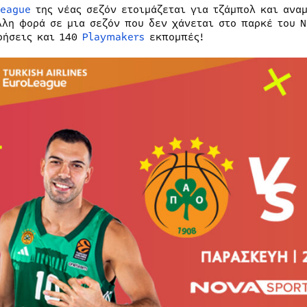
League
της νέας σεζόν ετοιμάζεται για τζάμπολ και ανα
λλη φορά σε μια σεζόν που δεν χάνεται στο παρκέ του N
ρήσεις και 140
Playmakers
εκπομπές!