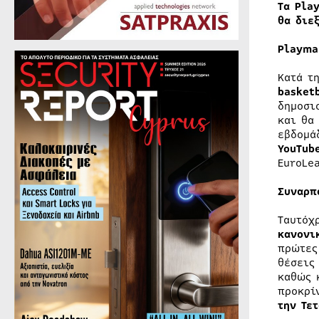
Τα Pla
θα διε
Playma
Κατά τ
basket
δημοσι
και θα
εβδομά
YouTub
EuroLe
Συναρπ
Ταυτόχ
κανονι
πρώτες
θέσεις
καθώς 
προκρί
την Τε