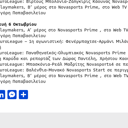
EuroLeague: Βίρτους Μπολόνια-Ζάλγκιρις Κάουνας Novasp
Playmakers, Β’ μέρος στο Novasports Prime, στο Web TV
ηγόρη Παπαβασιλείου
ευή 6 Οκτωβρίου
Playmakers, Α’ μέρος στο Novasports Prime , στο Web TV
ηγόρη Παπαβασιλείου
EuroLeague – 1η αγωνιστική: Φενέρμπαχτσε-Αρμάνι Μιλά
ή
EuroLeague: Παναθηναϊκός-Ολυμπιακός Novasports Prime 
η Καρύδα και ρεπορτάζ των Δώρας Παντέλη, Χρήστου Καο
EuroLeague: Μπασκόνια-Ρεάλ Μαδρίτης Novasports4 σε π
EuroLeague: Βαλένθια-Μονακό Novasports Start σε περι
Playmakers, Β’ μέρος στο Novasports Prime , στο Web TV
ηγόρη Παπαβασιλείου
acebook
LinkedIn
Messenger
Μοιραστείτε