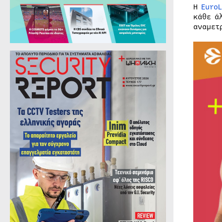
Η
Euro
κάθε ά
αναμετ