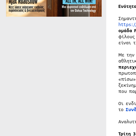
Ενότητ
Σημαντ
https:
ομάδα 
φίλους
είναι 
Με την
αθλητι
περιεχ
πρωτοπ
«πίσω»
ξεκίνη
που πα
Οι ενδ
το
Συν
Αναλυτ
Τρίτη 