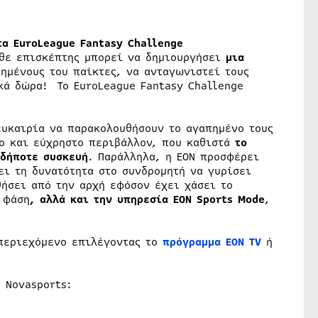
τα EuroLeague Fantasy Challenge
θε επισκέπτης μπορεί να δημιουργήσει
μια
ημένους του παίκτες, να ανταγωνιστεί τους
κά δώρα! Το EuroLeague Fantasy Challenge
.
ευκαιρία να παρακολουθήσουν το αγαπημένο τους
ο και εύχρηστο περιβάλλον, που καθιστά
το
αδήποτε συσκευή
. Παράλληλα, η ΕΟΝ προσφέρει
ει τη δυνατότητα στο συνδρομητή να γυρίσει
ήσει από την αρχή εφόσον έχει χάσει το
 φάση
, αλλά και την υπηρεσία EON Sports Mode
,
 περιεχόμενο επιλέγοντας το
πρόγραμμα ΕΟΝ Τ
V
ή
 Novasports: