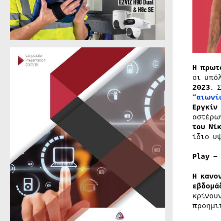
Η πρωτ
οι υπό
2023
. 
“αιωνί
Εργκίν
αστέρω
του Νί
ίδιο υ
Play –
Η κανο
εβδομά
κρίνου
προημι