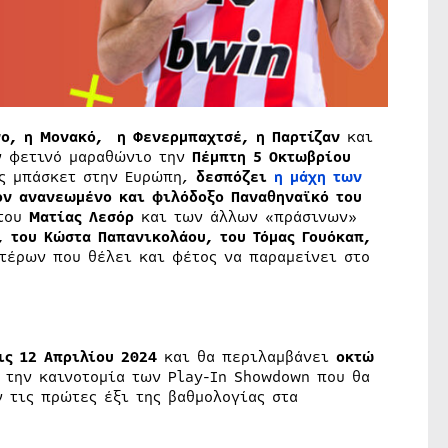
ο, η Μονακό, η Φενερμπαχτσέ, η Παρτίζαν
και
ν φετινό μαραθώνιο την
Πέμπτη 5 Οκτωβρίου
ης μπάσκετ στην Ευρώπη,
δεσπόζει
η μάχη των
ον ανανεωμένο και φιλόδοξο Παναθηναϊκό του
του
Ματίας Λεσόρ
και των άλλων «πράσινων»
 του Κώστα Παπανικολάου, του Τόμας Γουόκαπ,
τέρων που θέλει και φέτος να παραμείνει στο
ις 12 Απριλίου 2024
και θα περιλαμβάνει
οκτώ
ι την καινοτομία των Play-In Showdown που θα
ν τις πρώτες έξι της βαθμολογίας στα