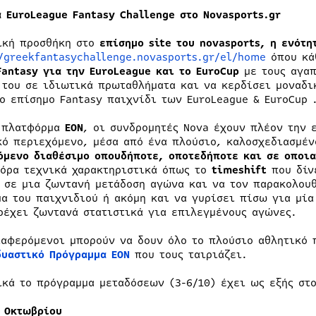
α
EuroLeague Fantasy Challenge
στο
Novasports.gr
ική προσθήκη στο
επίσημο site του novasports, η ενότη
//greekfantasychallenge.novasports.gr/el/home
όπου κά
Fantasy για την EuroLeague και το EuroCup
με τους αγαπ
 του σε ιδιωτικά πρωταθλήματα και να κερδίσει μοναδι
το επίσημο Fantasy παιχνίδι των EuroLeague & EuroCup 
 πλατφόρμα
EON
, οι συνδρομητές Nova έχουν πλέον την 
κό περιεχόμενο, μέσα από ένα πλούσιο, καλοσχεδιασμέν
όμενο διαθέσιμο οπουδήποτε, οποτεδήποτε και σε οποι
όρα τεχνικά χαρακτηριστικά όπως το
timeshift
που δίν
 σε μια ζωντανή μετάδοση αγώνα και να τον παρακολουθ
μα του παιχνιδιού ή ακόμη και να γυρίσει πίσω για μία
ρέχει ζωντανά στατιστικά για επιλεγμένους αγώνες.
ιαφερόμενοι μπορούν να δουν όλο το πλούσιο αθλητικό
δυαστικό Πρόγραμμα ΕΟΝ
που τους ταιριάζει.
ικά το πρόγραμμα μεταδόσεων (3-6/10) έχει ως εξής στο
3 Οκτωβρίου