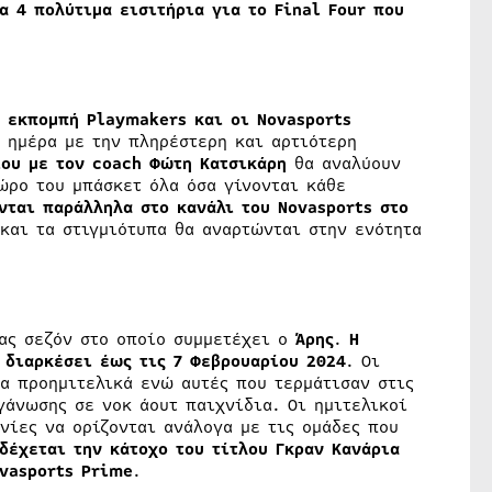
α 4 πολύτιμα εισιτήρια για το Final Four που
 εκπομπή Playmakers και οι Novasports
ημέρα με την πληρέστερη και αρτιότερη
ίου με τον coach Φώτη Κατσικάρη
θα αναλύουν
ώρο του μπάσκετ όλα όσα γίνονται κάθε
νται παράλληλα στο κανάλι του Novasports στο
 και τα στιγμιότυπα θα αναρτώνται στην ενότητα
ας σεζόν στο οποίο συμμετέχει ο
Άρης
.
Η
 διαρκέσει έως τις 7 Φεβρουαρίου 2024
. Οι
α προημιτελικά ενώ αυτές που τερμάτισαν στις
γάνωσης σε νοκ άουτ παιχνίδια. Οι ημιτελικοί
νίες να ορίζονται ανάλογα με τις ομάδες που
δέχεται την κάτοχο του τίτλου Γκραν Κανάρια
ovasports Prime
.