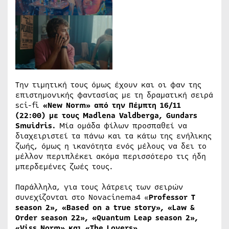
Την τιμητική τους όμως έχουν και οι φαν της
επιστημονικής φαντασίας με τη δραματική σειρά
sci-fi
«
New
Norm
» από την Πέμπτη 16/11
(22:00) με τους
Madlena
Valdberga
,
Gundars
Smuidris
.
Μία ομάδα φίλων προσπαθεί να
διαχειριστεί τα πάνω και τα κάτω της ενήλικης
ζωής, όμως η ικανότητα ενός μέλους να δει το
μέλλον περιπλέκει ακόμα περισσότερο τις ήδη
μπερδεμένες ζωές τους.
Παράλληλα, για τους λάτρεις των σειρών
συνεχίζονται στο Novacinema4 «
Professor
T
season
2», «
Based
on
a
true
story
», «
Law
&
Order
season
22», «
Quantum
Leap
season
2»,
«
Viss
Norm
» και «
The
Lovers
».