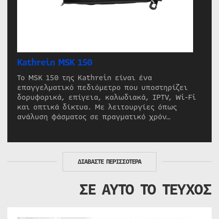
Kathrein MSK 150
Το MSK 150 της Kathrein είναι ένα
επαγγελματικό πεδιόμετρο που υποστηρίζει
δορυφορικά, επίγεια, καλωδιακά, IPTV, Wi-Fi
και οπτικά δίκτυα. Με λειτουργίες όπως
ανάλυση φάσματος σε πραγματικό χρόν…
ΔΙΑΒΑΣΤΕ ΠΕΡΙΣΣΟΤΕΡΑ
ΣΕ ΑΥΤΟ ΤΟ ΤΕΥΧΟΣ