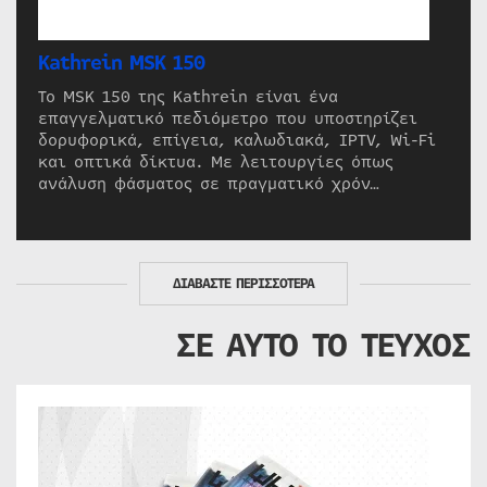
Kathrein MSK 150
Το MSK 150 της Kathrein είναι ένα
επαγγελματικό πεδιόμετρο που υποστηρίζει
δορυφορικά, επίγεια, καλωδιακά, IPTV, Wi-Fi
και οπτικά δίκτυα. Με λειτουργίες όπως
ανάλυση φάσματος σε πραγματικό χρόν…
ΔΙΑΒΑΣΤΕ ΠΕΡΙΣΣΟΤΕΡΑ
ΣΕ ΑΥΤΟ ΤΟ ΤΕΥΧΟΣ