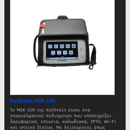
Kathrein MSK 150
Το MSK 150 της Kathrein είναι ένα
επαγγελματικό πεδιόμετρο που υποστηρίζει
δορυφορικά, επίγεια, καλωδιακά, IPTV, Wi-Fi
και οπτικά δίκτυα. Με λειτουργίες όπως