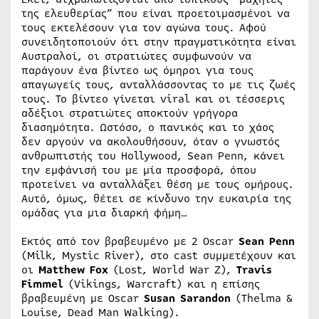
της ελευθερίας” που είναι προετοιμασμένοι να
τους εκτελέσουν για τον αγώνα τους. Αφού
συνειδητοποιούν ότι στην πραγματικότητα είναι
Αυστραλοί, οι στρατιώτες συμφωνούν να
παράγουν ένα βίντεο ως όμηροι για τους
απαγωγείς τους, ανταλλάσσοντας το με τις ζωές
τους. Το βίντεο γίνεται viral και οι τέσσερις
αδέξιοι στρατιώτες αποκτούν γρήγορα
διασημότητα. Ωστόσο, ο πανικός και το χάος
δεν αργούν να ακολουθήσουν, όταν ο γνωστός
ανθρωπιστής του Hollywood, Sean Penn, κάνει
την εμφάνισή του με μία προσφορά, όπου
προτείνει να ανταλλάξει θέση με τους ομήρους.
Αυτό, όμως, θέτει σε κίνδυνο την ευκαιρία της
ομάδας για μια διαρκή φήμη…
Εκτός από τον βραβευμένο με 2 Oscar
Sean Penn
(Milk, Mystic River), στο cast συμμετέχουν και
οι
Matthew Fox
(Lost, World War Z),
Travis
Fimmel
(Vikings, Warcraft) και η επίσης
βραβευμένη με Oscar
Susan Sarandon
(Thelma &
Louise, Dead Man Walking).