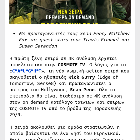
Με πρωταγωνιστές τους
Sean
Penn
,
Matthew
Fox
και
guest
stars
τους
Travis
Fimmel
και
Susan
Sarandon
Η πρώτη ξένη σειρά σε 4Κ ανάλυση έρχεται
αποκλειστικά στην
COSMOTE
TV
. Ο λόγος για το
«
C*A*U*G*H*T
», τη νέα κωμική-action σειρά που
σκηνοθετεί ο ηθοποιός
Kick Gurry
(Edge of
Tomorrow, Sense8) και πρωταγωνιστεί ο
αστέρας του Hollywood,
Sean Penn
. Όλα τα
επεισόδια θα είναι διαθέσιμα σε 4Κ ανάλυση
στον on demand κατάλογο ταινιών και σειρών
της COSMOTE TV από το βράδυ της Παρασκευής
29/9.
Η σειρά ακολουθεί μια ομάδα στρατιωτών, η
οποία βρίσκεται σε ένα νησί του Ειρηνικού.
Εκεί, αιχμαλωτίζονται από τοπικούς “μαχητές