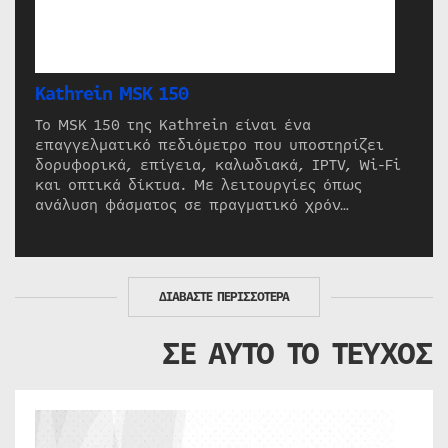
Kathrein MSK 150
Το MSK 150 της Kathrein είναι ένα
επαγγελματικό πεδιόμετρο που υποστηρίζει
δορυφορικά, επίγεια, καλωδιακά, IPTV, Wi-Fi
και οπτικά δίκτυα. Με λειτουργίες όπως
ανάλυση φάσματος σε πραγματικό χρόν…
ΔΙΑΒΑΣΤΕ ΠΕΡΙΣΣΟΤΕΡΑ
ΣΕ ΑΥΤΟ ΤΟ ΤΕΥΧΟΣ