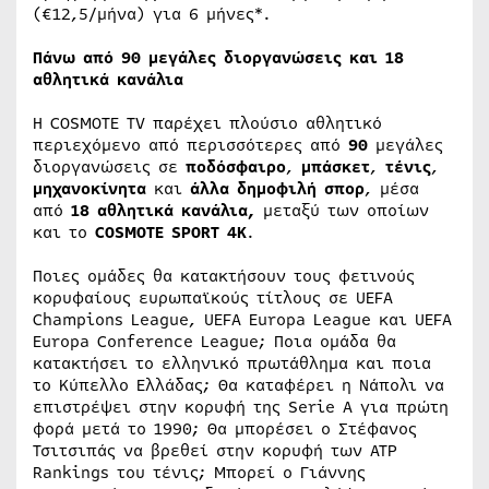
(€12,5/μήνα) για 6 μήνες*.
Πάνω από 90 μεγάλες διοργανώσεις και 18
αθλητικά κανάλια
Η COSMOTE TV παρέχει πλούσιο αθλητικό
περιεχόμενο από περισσότερες από
90
μεγάλες
διοργανώσεις σε
ποδόσφαιρο
,
μπάσκετ
,
τένις
,
μηχανοκίνητα
και
άλλα δημοφιλή σπορ
, μέσα
από
18 αθλητικά κανάλια,
μεταξύ των οποίων
και το
COSMOTE
SPORT
4
K
.
Ποιες ομάδες θα κατακτήσουν τους φετινούς
κορυφαίους ευρωπαϊκούς τίτλους σε UEFA
Champions League, UEFA Europa League και UEFA
Europa Conference League; Ποια ομάδα θα
κατακτήσει το ελληνικό πρωτάθλημα και ποια
το Κύπελλο Ελλάδας; Θα καταφέρει η Νάπολι να
επιστρέψει στην κορυφή της Serie A για πρώτη
φορά μετά το 1990; Θα μπορέσει ο Στέφανος
Τσιτσιπάς να βρεθεί στην κορυφή των ATP
Rankings του τένις; Μπορεί ο Γιάννης